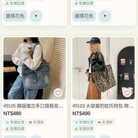
💰 點數回饋
💰 點數回饋
選
選
該
該
擇
擇
選擇花色
選擇花色
產
產
選
選
品
品
項
項
有
有
多
多
種
種
變
變
體。
體。
可
可
以
以
在
在
產
產
品
品
49105 韓版復古多口袋肩背包
49103 大容量豹紋托特包 時尚
頁
頁
大容量休閒側背包 通勤上課收
休閒肩背包 手提購物袋 日常
NT$
490
NT$
490
面
面
納包 日常外出穿搭包
通勤外出穿搭包
🚀 快速出貨
🎟️ 折價券
🚀 快速出貨
🎟️ 折價券
上
上
💰 點數回饋
💰 點數回饋
選
選