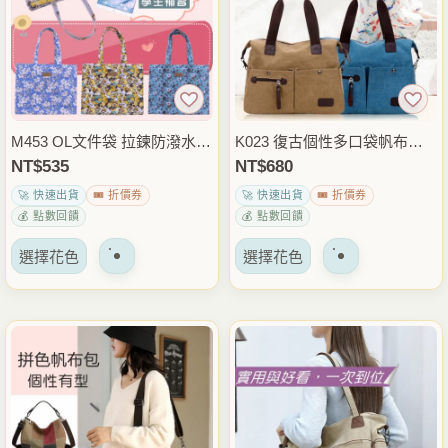
體。
體。
可
可
以
以
在
在
產
產
品
品
M453 OL文件袋 拉鍊防潑水資
K023 復古個性多口袋帆布包
頁
頁
料袋 補習袋 肩背包 A4檔案收
手提斜背兩用包 大容量休閒側
NT$
535
NT$
680
面
面
納包 上班上課通勤包 雨朵防
背包 日常通勤外出包
🚀 快速出貨
🎟️ 折價券
🚀 快速出貨
🎟️ 折價券
上
上
水包
💰 點數回饋
💰 點數回饋
選
選
該
該
擇
擇
選擇花色
選擇花色
產
產
選
選
品
品
項
項
有
有
多
多
種
種
變
變
體。
體。
可
可