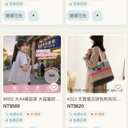
包
💰 點數回饋
💰 點數回饋
選
選
該
該
擇
擇
選擇花色
選擇花色
產
產
選
選
品
品
項
項
有
有
多
多
種
種
變
變
體。
體。
可
可
以
以
在
在
產
產
品
品
M052 大A4補習袋 大容量防潑
K012 文藝復古拼色帆布托特
頁
頁
水肩背包 文件袋 資料袋 書袋
包 肩背包 大容量休閒手提包
NT$
569
NT$
620
面
面
上課補習通勤包 雨朵防水包
日常通勤外出穿搭包
🚀 快速出貨
🎟️ 折價券
🚀 快速出貨
🎟️ 折價券
上
上
💰 點數回饋
💰 點數回饋
選
選