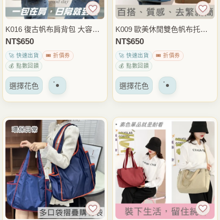
產
產
品
品
K016 復古帆布肩背包 大容量
K009 歐美休閒雙色帆布托特
頁
頁
托特包 休閒手提包 通勤上課
包 肩背包 大容量手提包 日常
NT$
650
NT$
650
面
面
外出收納包 雨朵防水包
通勤外出穿搭包 雨朵防水包
🚀 快速出貨
🎟️ 折價券
🚀 快速出貨
🎟️ 折價券
上
上
💰 點數回饋
💰 點數回饋
選
選
該
該
擇
擇
選擇花色
選擇花色
產
產
選
選
品
品
項
項
有
有
多
多
種
種
變
變
體。
體。
可
可
以
以
在
在
產
產