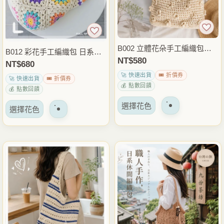
B002 立體花朵手工編織包｜
B012 彩花手工編織包 日系棉
日系棉繩肩背包 休閒度假包
NT$
580
線肩背包 外出包 休閒度假包
NT$
680
🚀 快速出貨
🎟️ 折價券
🚀 快速出貨
🎟️ 折價券
💰 點數回饋
💰 點數回饋
該
該
選擇花色
選擇花色
產
產
品
品
有
有
多
多
種
種
變
變
體。
體。
可
可
以
以
在