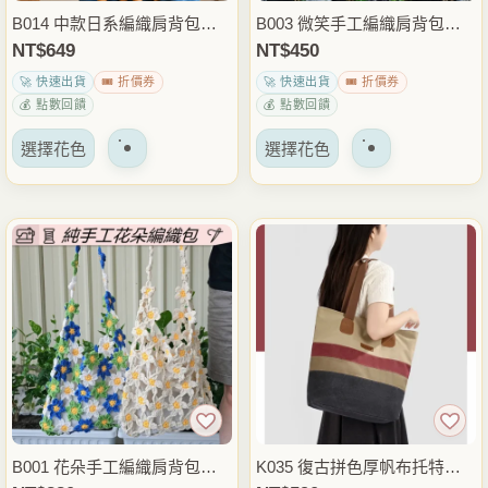
品
品
B014 中款日系編織肩背包｜
B003 微笑手工編織肩背包｜
頁
頁
手作感棉繩包 度假休閒包
日系棉繩鏤空包 休閒度假包
NT$
649
NT$
450
面
面
🚀 快速出貨
🎟️ 折價券
🚀 快速出貨
🎟️ 折價券
上
上
💰 點數回饋
💰 點數回饋
選
選
該
該
擇
擇
選擇花色
選擇花色
產
產
選
選
品
品
項
項
有
有
多
多
種
種
變
變
體。
體。
可
可
以
以
在
在
產
產
品
品
B001 花朵手工編織肩背包｜
K035 復古拼色厚帆布托特包
頁
頁