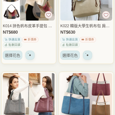
以
以
在
在
產
產
品
品
K014 拼色帆布皮革手提包 大
K022 韓版大學生帆布包 肩背
頁
頁
容量斜背包 休閒托特包 肩背
斜背兩用包 大容量休閒側背包
NT$
680
NT$
630
面
面
側背兩用包 日常通勤外出包
上課通勤外出包
🚀 快速出貨
🎟️ 折價券
🚀 快速出貨
🎟️ 折價券
上
上
💰 點數回饋
💰 點數回饋
選
選
該
該
擇
擇
選擇花色
選擇花色
產
產
選
選
品
品
項
項
有
有
多
多
種
種
變
變
體。
體。
可
可
以
以
在
在