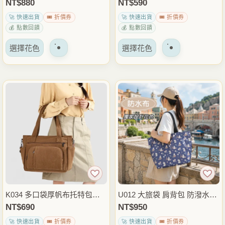
南洋風森系棉繩包 休閒度假包
｜大容量肩背包 通勤外出包
NT$
880
NT$
590
面
面
🚀 快速出貨
🎟️ 折價券
🚀 快速出貨
🎟️ 折價券
上
上
💰 點數回饋
💰 點數回饋
選
選
該
該
擇
擇
選擇花色
選擇花色
產
產
選
選
品
品
項
項
有
有
多
多
種
種
變
變
體。
體。
可
可
以
以
在
在
產
產
品
品
K034 多口袋厚帆布托特包｜A
U012 大旅袋 肩背包 防潑水媽
頁
頁
4大容量手提肩背通勤包
媽袋 大容量旅行袋 多物收納
NT$
690
NT$
950
面
面
包 外出旅遊育兒包 雨朵防水
🚀 快速出貨
🎟️ 折價券
🚀 快速出貨
🎟️ 折價券
上
上