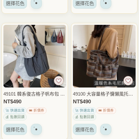
該
該
擇
擇
選擇花色
選擇花色
產
產
選
選
品
品
項
項
有
有
多
多
種
種
變
變
體。
體。
可
可
以
以
在
在
產
產
品
品
49101 韓系復古格子帆布包 托
49100 大容量格子慵懶風托特
頁
頁
特包 休閒肩背包 大容量手提
包 手提肩背兩用包 休閒帆布
NT$
490
NT$
490
面
面
包 日常通勤外出穿搭包
包 日常通勤外出穿搭包
🚀 快速出貨
🎟️ 折價券
🚀 快速出貨
🎟️ 折價券
上
上
💰 點數回饋
💰 點數回饋
選
選
該
該
擇
擇
選擇花色
選擇花色
產
產
選
選