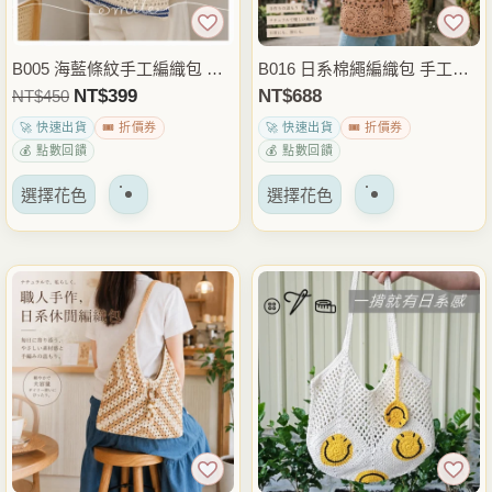
在
產
產
品
品
B005 海藍條紋手工編織包 日
B016 日系棉繩編織包 手工肩
頁
頁
系棉繩肩背包 鏤空編織托特包
背包 鏤空流蘇包 休閒外出包
原
NT$
399
目
NT$
688
NT$
450
面
面
休閒度假包
度假包
價
前
上
🚀 快速出貨
🎟️ 折價券
🚀 快速出貨
🎟️ 折價券
上
為：
價
選
💰 點數回饋
💰 點數回饋
選
NT$450。
格
擇
該
該
擇
選擇花色
選擇花色
是：
選
產
產
選
NT$399。
項
品
品
項
有
有
多
多
種
種
變
變
體。
體。
可
可
以
以
在
在
產
產