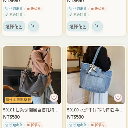
NT$
680
NT$
590
面
面
班上課通勤文件包
出穿搭包
🚀 快速出貨
🎟️ 折價券
🚀 快速出貨
🎟️ 折價券
上
上
💰 點數回饋
💰 點數回饋
選
選
該
該
擇
擇
選擇花色
選擇花色
產
產
選
選
品
品
項
項
有
有
多
多
種
種
變
變
體。
體。
可
可
以
以
在
在
產
產
品
品
59101 日系慵懶風百搭托特包
59100 水洗牛仔布托特包 手提
頁
頁
肩背包 大容量休閒手提包 日
肩背兩用包 大容量休閒包 日
NT$
590
NT$
590
面
面
常通勤外出穿搭包
常通勤外出穿搭包
🚀 快速出貨
🎟️ 折價券
🚀 快速出貨
🎟️ 折價券
上
上