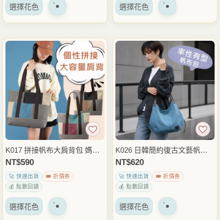
該
該
擇
擇
選擇花色
選擇花色
產
產
選
選
品
品
項
項
有
有
多
多
種
種
變
變
體。
體。
可
可
以
以
在
在
產
產
品
品
K017 拼接帆布大肩背包 媽媽
K026 日韓簡約復古文藝帆布
頁
頁
包 大容量托特包 多物收納手
包 厚帆布肩背包 手提包 休閒
NT$
590
NT$
620
面
面
提包 外出通勤育兒包
通勤托特包
🚀 快速出貨
🎟️ 折價券
🚀 快速出貨
🎟️ 折價券
上
上
💰 點數回饋
💰 點數回饋
選
選
該
該
擇
擇
選擇花色
選擇花色
產
產
選
選