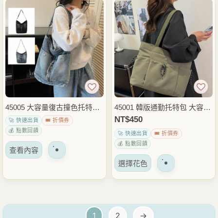
多
多
種
種
變
變
體。
體。
可
可
以
以
在
在
產
產
品
品
45005 大容量復古撞色托特包
45001 韓版通勤托特包 大容量
頁
頁
牛仔休閒肩背包 手提袋 日常
尼龍肩背包 休閒手提包 上班
NT$
450
🚀 快速出貨
🎟️ 折價券
面
面
通勤外出穿搭包
上課外出收納包
💰 點數回饋
🚀 快速出貨
🎟️ 折價券
上
上
💰 點數回饋
選
選
查看內容
該
擇
擇
選擇花色
產
選
選
品
項
項
有
多
1
2
→
種