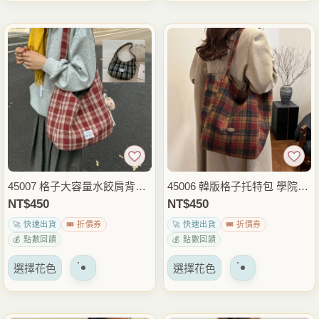
品
品
項
項
有
有
多
多
種
種
變
變
體。
體。
可
可
以
以
在
在
產
產
品
品
45007 格子大容量水餃肩背包
45006 韓版格子托特包 學院風
頁
頁
休閒側背包 托特包 多物收納
大容量肩背包 休閒手提包 上
NT$
450
NT$
450
面
面
包 日常通勤外出穿搭包
課通勤外出穿搭包
🚀 快速出貨
🎟️ 折價券
🚀 快速出貨
🎟️ 折價券
上
上
💰 點數回饋
💰 點數回饋
選
選
該
該
擇
擇
選擇花色
選擇花色
產
產
選
選
品
品
項
項
有
有