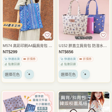
種
種
變
變
體。
體。
可
可
以
以
在
在
產
產
品
品
M574 高彩印刷A4扁肩背包 防
U152 胖直立肩背包 防潑水中
頁
頁
潑水尼龍文件袋 輕薄大容量資
款側背包 大容量收納包 日常
NT$
299
NT$
656
面
面
料袋 上課通勤補習包 雨朵防
通勤外出包 雨朵防水包
🚀 快速出貨
🎟️ 折價券
🚀 快速出貨
🎟️ 折價券
上
上
水包
💰 點數回饋
💰 點數回饋
選
選
該
該
擇
擇
選擇花色
選擇花色
產
產
選
選
品
品
項
項
有
有
多
多
種
種
變
變