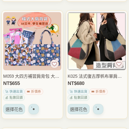
品
品
項
項
有
有
多
多
種
種
變
變
體。
體。
可
可
以
以
在
在
產
產
品
品
M059 大四方補習肩背包 大容
K025 法式復古厚帆布單肩包
頁
頁
量A4文件袋 防潑水資料袋 補
大容量拼色肩背包 托特包 通
NT$
655
NT$
680
面
面
習袋 書袋 上課通勤包 雨朵防
勤包
🚀 快速出貨
🎟️ 折價券
🚀 快速出貨
🎟️ 折價券
上
上
水包
💰 點數回饋
💰 點數回饋
選
選
該
該
擇
擇
選擇花色
選擇花色
產
產
選
選
品
品
項
項
有
有