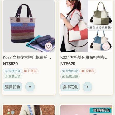
多
多
種
種
變
變
體。
體。
可
可
以
以
在
在
產
產
品
品
K028 文藝復古拼色帆布托特
K027 方格雙色拼布帆布多用
頁
頁
包 肩背包 大容量休閒手提+斜
包 手提斜背兩用包 休閒帆布
NT$
630
NT$
620
面
面
背包 日常通勤外出穿搭包
包 肩背包 日常外出穿搭包
🚀 快速出貨
🎟️ 折價券
🚀 快速出貨
🎟️ 折價券
上
上
💰 點數回饋
💰 點數回饋
選
選
該
該
擇
擇
選擇花色
選擇花色
產
產
選
選
品
品
項
項
有
有
多
多