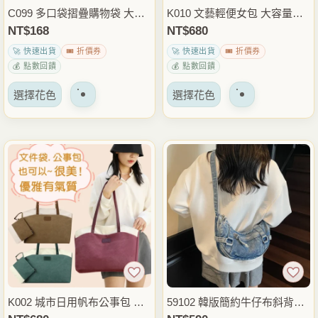
品
品
C099 多口袋摺疊購物袋 大容
K010 文藝輕便女包 大容量帆
頁
頁
量環保買菜袋 分類收納手提袋
布包 媽媽包 肩背斜背兩用包
NT$
168
NT$
680
面
面
外出購物旅行收納包
休閒側背包 外出上課通勤包
🚀 快速出貨
🎟️ 折價券
🚀 快速出貨
🎟️ 折價券
上
上
💰 點數回饋
💰 點數回饋
選
選
該
該
擇
擇
選擇花色
選擇花色
產
產
選
選
品
品
項
項
有
有
多
多
種
種
變
變
體。
體。
可
可
以
以
在
在
產
產
品
品
K002 城市日用帆布公事包 手
59102 韓版簡約牛仔布斜背包
頁
頁
提肩背兩用包 休閒托特包 上
休閒側背包 輕便小包 日常外