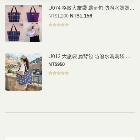
U074 格紋大旅袋 肩背包 防潑水媽媽袋
大容量旅行袋 多物收納包 外出旅遊育
原
NT$
1,156
目
NT$
1,200
兒包 雨朵防水包
價
前
為：
價
評分
5.00
滿
分 5
NT$1,200。
格
是：
NT$1,156。
U012 大旅袋 肩背包 防潑水媽媽袋 大
容量旅行袋 多物收納包 外出旅遊育兒
NT$
950
包 雨朵防水包
評分
5.00
滿
分 5