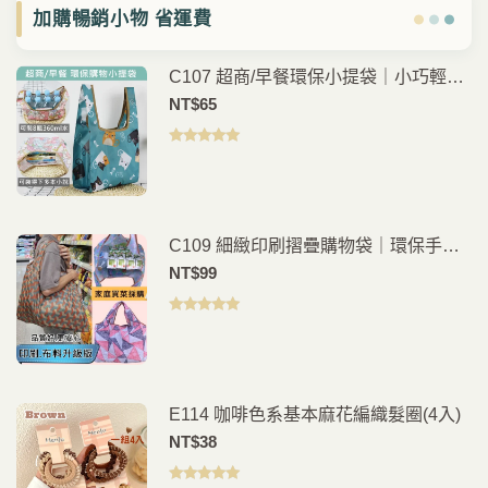
加購暢銷小物 省運費
C107 超商/早餐環保小提袋｜小巧輕
便・外出購物、早餐、便當輕鬆帶走
NT$
65
評分
5.00
滿
分 5
C109 細緻印刷摺疊購物袋｜環保手提
袋｜日常購物外出袋｜輕便耐用
NT$
99
評分
5.00
滿
分 5
E114 咖啡色系基本麻花編織髮圈(4入)
NT$
38