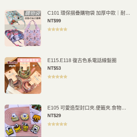
C101 環保摺疊購物袋 加厚中款｜耐用
防水材質好收納
NT$
99
評分
5.00
滿
分 5
E115.E118 復古色系電話線髮圈
NT$
53
評分
5.00
滿
分 5
E105 可愛造型封口夾.便籤夾.食物
夾.PP夾.書籤(2入)
NT$
29
評分
5.00
滿
分 5