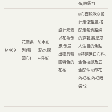
布,暗袋*1
⎚布面較軟Q.設
計走優雅風,搭
設計元素
配走氣質路線
以花為發
的穿著,將是眾
花漾系
防水布
想,發展
人注目的焦點
M469
列(韓
(防水膜
出獨具韓
⎚特選進口布料.
國布)
+棉布)
國特色的
金色拉鏈及五
花布
金配件 ⎚印花
內裡布,內裡暗
袋*2