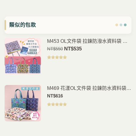
類似的包款
M453 OL文件袋 拉鍊防潑水資料袋 補
習袋 肩背包 A4檔案收納包 上班上課通
原
NT$
535
目
NT$
550
勤包 雨朵防水包
價
前
為：
價
評分
4.95
滿分 5
NT$550。
格
是：
NT$535。
M469 花漾OL文件袋 拉鍊防水資料袋
A4檔案收納包 辦公文件包 上班通勤收
NT$
616
納 雨朵防水包
評分
5.00
滿
分 5