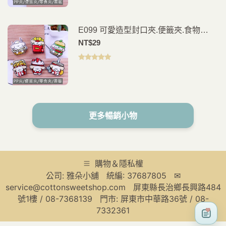
E099 可愛造型封口夾.便籤夾.食物
夾.PP夾.書籤(2入)
NT$
29
評分
5.00
滿
分 5
更多暢銷小物
購物＆隱私權
公司: 雅朵小舖 統編: 37687805 ✉
service@cottonsweetshop.com 屏東縣長治鄉長興路484
號1樓 / 08-7368139 門市: 屏東市中華路36號 / 08-
7332361