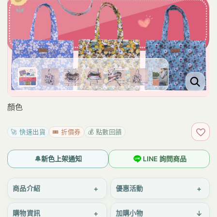
顏色
🚀 快速出貨
🎟️ 折價券
💰 點數回饋
加入
🔔
新色上架通知
LINE 詢問商品
+
+
商品介紹
優惠活動
+
↓
購物資訊
加購小物