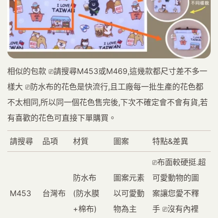
相似的包款 ⎚請搜尋M453或M469,這幾款都尺寸差不多一
樣大 ⎚防水布的花色是快流行,且工廠每一批生產的花色都
不太相同,所以同一個花色售完後,下次不確定會不會有貨,若
有喜歡的花色可直接下單購買。
請搜尋
品項
材質
圖案
特點&差異
⎚布面較硬挺.超
防水布
圖案元素
可愛動物的圖
M453
台灣布
(防水膜
以可愛動
案讓您愛不釋
+棉布)
物為主
手 ⎚沒有內裡