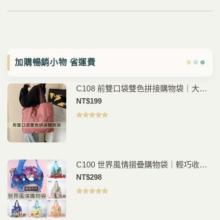
加購暢銷小物 省運費
C108 前雙口袋雙色拼接購物袋｜大容
量｜手提肩背｜日常購物袋
NT$
199
評分
5.00
滿
分 5
C100 世界風情摺疊購物袋｜輕巧收納
環保外出袋
NT$
298
評分
5.00
滿
分 5