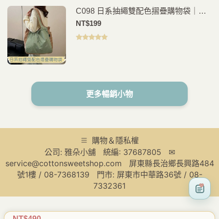
C098 日系抽繩雙配色摺疊購物袋｜多
色可選｜環保購物袋｜輕便手提買菜袋
NT$
199
評分
5.00
滿
分 5
更多暢銷小物
購物＆隱私權
公司: 雅朵小舖 統編: 37687805 ✉
service@cottonsweetshop.com 屏東縣長治鄉長興路484
號1樓 / 08-7368139 門市: 屏東市中華路36號 / 08-
7332361
NT$
490