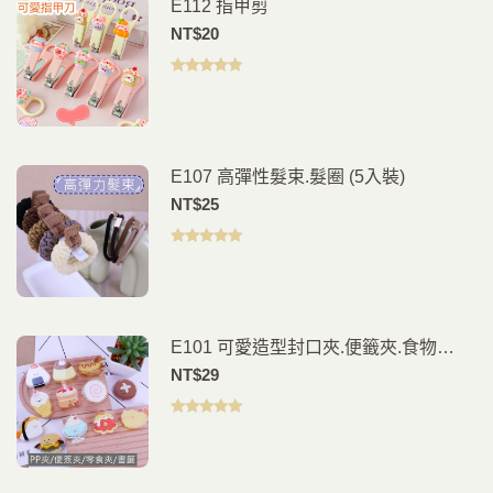
E112 指甲剪
NT$
20
評分
5.00
滿
分 5
E107 高彈性髮束.髮圈 (5入裝)
NT$
25
評分
5.00
滿
分 5
E101 可愛造型封口夾.便籤夾.食物
夾.PP夾.書籤(2入)
NT$
29
評分
5.00
滿
分 5