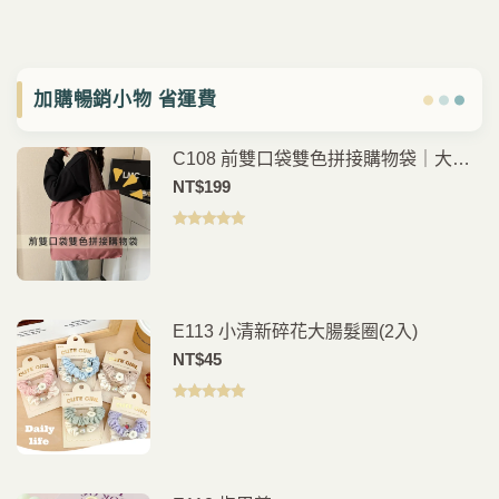
加購暢銷小物 省運費
C108 前雙口袋雙色拼接購物袋｜大容
量｜手提肩背｜日常購物袋
NT$
199
評分
5.00
滿
分 5
E113 小清新碎花大腸髮圈(2入)
NT$
45
評分
5.00
滿
分 5