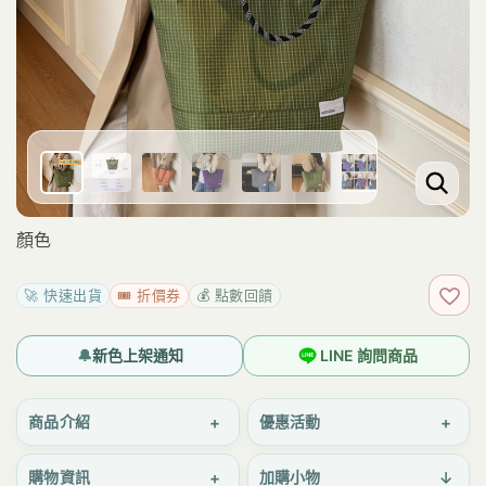
顏色
🚀 快速出貨
🎟️ 折價券
💰 點數回饋
加入
🔔
新色上架通知
LINE 詢問商品
+
+
商品介紹
優惠活動
+
↓
購物資訊
加購小物