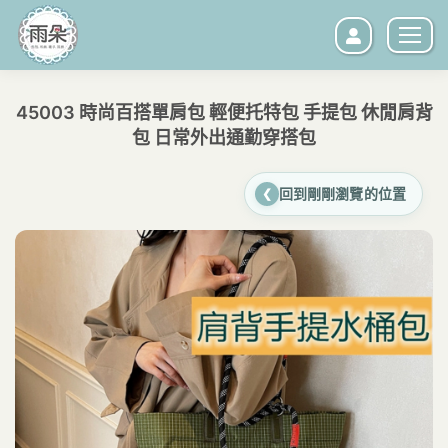
45003 時尚百搭單肩包 輕便托特包 手提包 休閒肩背
包 日常外出通勤穿搭包
您在這裡：
回到剛剛瀏覽的位置
❮