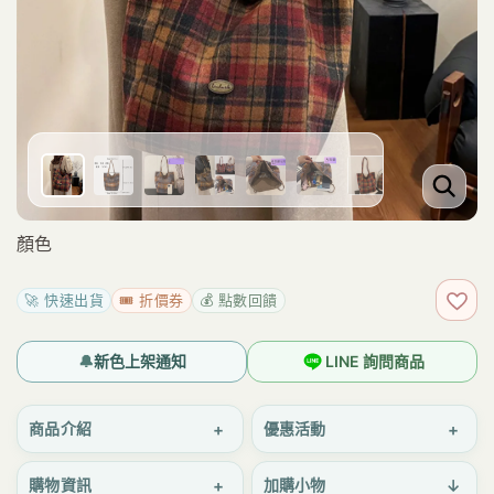
顏色
🚀 快速出貨
🎟️ 折價券
💰 點數回饋
加入
🔔
新色上架通知
LINE 詢問商品
+
+
商品介紹
優惠活動
+
↓
購物資訊
加購小物