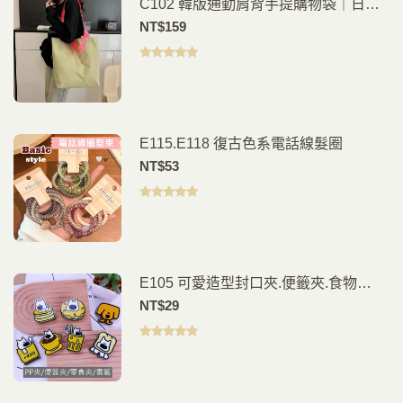
C102 韓版通勤肩背手提購物袋｜日常
外出好搭
NT$
159
評分
5.00
滿
分 5
E115.E118 復古色系電話線髮圈
NT$
53
評分
5.00
滿
分 5
E105 可愛造型封口夾.便籤夾.食物
夾.PP夾.書籤(2入)
NT$
29
評分
5.00
滿
分 5