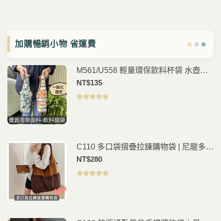
加購暢銷小物 省運費
M561/U558 輕量環保飲料杯袋 水壺提
袋 手搖杯袋 咖啡杯提袋 外帶飲料袋 通
NT$
135
勤外出隨身提袋
評分
5.00
滿
分 5
C110 多口袋摺疊拉鍊購物袋 | 尼龍多功
能肩背包
NT$
280
評分
5.00
滿
分 5