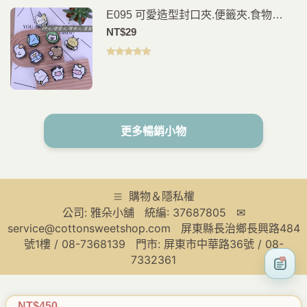
E095 可愛造型封口夾.便籤夾.食物
夾.PP夾.書籤(2入)
NT$
29
評分
5.00
滿
分 5
更多暢銷小物
購物＆隱私權
公司: 雅朵小舖 統編: 37687805 ✉
service@cottonsweetshop.com 屏東縣長治鄉長興路484
號1樓 / 08-7368139 門市: 屏東市中華路36號 / 08-
7332361
NT$
450