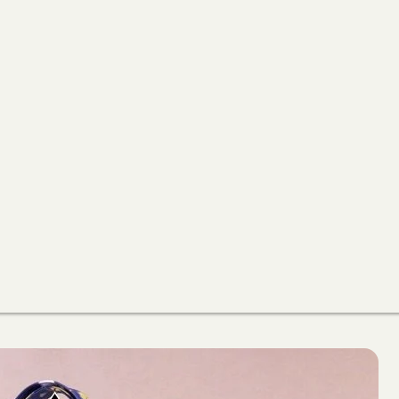
出
包
雨
朵
防
水
包
數
量