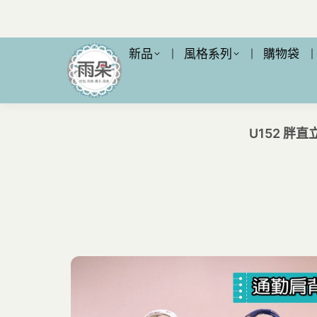
新品
風格系列
購物袋
U152 胖