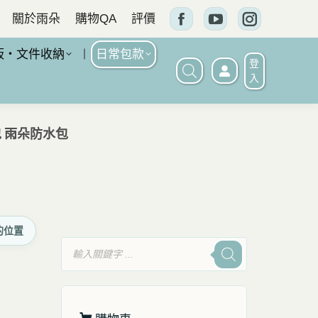
關於雨朵
購物QA
評價
Facebook
YouTube
Instagram
頁
頁
頁
板・文件收納
日常包款
登
面
面
面
入
在
在
在
新
新
新
包 雨朵防水包
窗
窗
窗
口
口
口
中
中
中
打
打
打
的位置
開
開
開
產
品
搜
尋