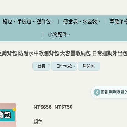
錢包・手機包・證件包
便當袋・水壺袋
筆電平
小物配件
直立肩背包 防潑水中款側背包 大容量收納包 日常通勤外出
您在這裡：
首頁
日常包款
肩背包
回到剛剛瀏覽
❮
NT$
656
–
NT$
750
價
格
顏色