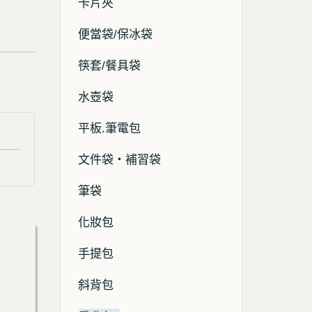
卡片夾
便當袋/保冰袋
筷套/餐具袋
水壺袋
平板.筆電包
文件袋・補習袋
筆袋
化妝包
手提包
斜背包