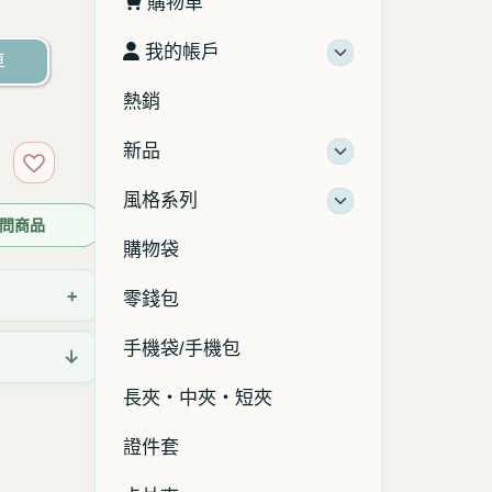
購物車
我的帳戶
車
熱銷
新品
加入收藏
風格系列
 詢問商品
購物袋
+
零錢包
手機袋/手機包
↓
長夾・中夾・短夾
證件套