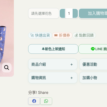
範
圍：
加入購物
請先選擇花色
NT$656
U152
至
胖
NT$750
直
🚀 快速出貨
🎟️ 折價券
💰 點數回饋
立
肩
🔔
新色上架通知
LINE
背
包
+
商品介紹
優惠活動
防
+
購物資訊
加購小物
潑
水
分享! Share
中
款
分
分