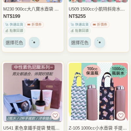
品
品
M230 900cc大八寶水壺袋 冰
U509 1500cc小凱特斜背水壺
頁
頁
霸杯袋 飲料杯袋 手提水壺提
袋 手提水壺袋 運動水瓶袋 保
NT$
199
NT$
255
面
面
袋 保溫瓶袋 外出通勤隨身提
溫瓶提袋 外出健身登山隨身包
🚀 快速出貨
🎟️ 折價券
🚀 快速出貨
🎟️ 折價券
上
上
袋 雨朵防水包
雨朵防水包
💰 點數回饋
💰 點數回饋
選
選
該
該
擇
擇
選擇花色
選擇花色
產
產
選
選
品
品
項
項
有
有
多
多
種
種
變
變
體。
體。
可
可
以
以
在
在
產
產
品
品
U541 素色拿鐵手提袋 雙瓶水
Z-105 1000cc小水壺袋 手提水