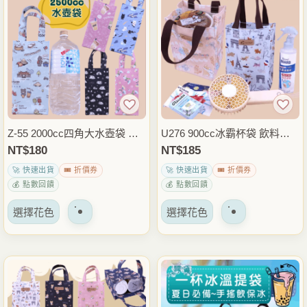
種
種
變
變
體。
體。
可
可
以
以
在
在
產
產
品
品
Z-55 2000cc四角大水壺袋 大
U276 900cc冰霸杯袋 飲料杯
頁
頁
容量手提水壺提袋 水瓶袋 保
袋 手搖杯袋 水壺提袋 咖啡杯
NT$
180
NT$
185
面
面
溫瓶袋 外出運動通勤包 雨朵
套 外帶飲料袋 通勤外出隨身
🚀 快速出貨
🎟️ 折價券
🚀 快速出貨
🎟️ 折價券
上
上
防水包
提袋 雨朵防水包
💰 點數回饋
💰 點數回饋
選
選
該
該
擇
擇
選擇花色
選擇花色
產
產
選
選
品
品
項
項
有
有
多
多
種
種
變
變