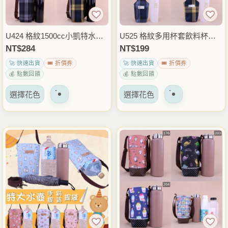
在
在
產
產
品
品
U424 格紋1500cc小凱特水壺
U525 格紋多用杯套飲料杯袋
頁
頁
袋 手提斜背兩用水瓶袋 大容
雨朵防水包 包包
NT$
284
NT$
199
面
面
量保溫瓶提袋 外出運動通勤包
🚀 快速出貨
🎟️ 折價券
🚀 快速出貨
🎟️ 折價券
上
上
雨朵防水包
💰 點數回饋
💰 點數回饋
選
選
該
該
擇
擇
選擇花色
選擇花色
產
產
選
選
品
品
項
項
有
有
多
多
種
種
變
變
體。
體。
可
可
以
以
在
在
產
產