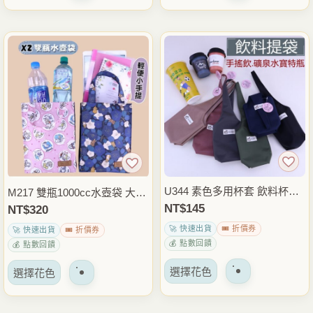
品
品
項
項
有
有
多
多
種
種
變
變
體。
體。
可
可
以
以
在
在
產
產
品
品
U344 素色多用杯套 飲料杯袋
M217 雙瓶1000cc水壺袋 大容
頁
頁
手搖杯袋 水壺提袋 咖啡杯套
量雙杯飲料袋 手提水壺提袋
NT$
145
NT$
320
面
面
外帶飲料袋 通勤外出隨身提袋
保溫瓶袋 外出通勤隨身提袋
🚀 快速出貨
🎟️ 折價券
🚀 快速出貨
🎟️ 折價券
上
上
雨朵防水包
雨朵防水包
💰 點數回饋
💰 點數回饋
選
選
該
擇
擇
該
選擇花色
選擇花色
產
選
選
產
品
項
項
品