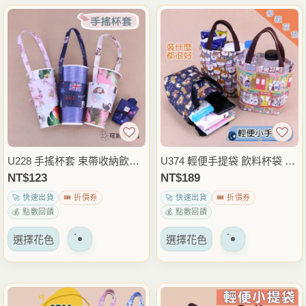
有
多
種
變
體。
可
以
在
產
品
U228 手搖杯套 束帶收納飲料
U374 輕便手提袋 飲料杯袋 防
頁
提袋 外帶杯提袋 手提杯袋 咖
潑水外帶飲料提袋 早餐袋 小
NT$
123
NT$
189
面
啡杯套 通勤外出隨身提袋
物收納包 外出隨身包 雨朵防
🚀 快速出貨
🎟️ 折價券
🚀 快速出貨
🎟️ 折價券
上
水包
💰 點數回饋
💰 點數回饋
選
該
該
擇
選擇花色
選擇花色
產
產
選
品
品
項
有
有
多
多