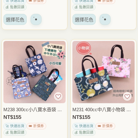
🚀 快速出貨
🎟️ 折價券
🚀 快速出貨
🎟️ 折價券
上
上
提袋 雨朵防水包
包
💰 點數回饋
💰 點數回饋
選
選
該
該
擇
擇
選擇花色
選擇花色
產
產
選
選
品
品
項
項
有
有
多
多
種
種
變
變
體。
體。
可
可
以
以
在
在
產
產
品
品
M238 300cc小八寶水壺袋 迷
M231 400cc中八寶小物袋 迷
頁
頁
你手提水壺提袋 飲料杯袋 兒
你水壺袋 咖啡飲料杯袋 兒童
NT$
155
NT$
155
面
面
童水瓶袋 外出上學隨身提袋
水瓶袋 外出上學隨身收納包
🚀 快速出貨
🎟️ 折價券
🚀 快速出貨
🎟️ 折價券
上
上
雨朵防水包
雨朵防水包
💰 點數回饋
💰 點數回饋
選
選