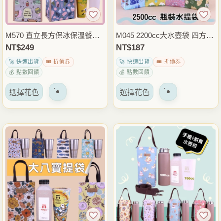
在
在
產
產
品
品
M570 直立長方保冰保溫餐袋
M045 2200cc大水壺袋 四方大
頁
頁
大容量便當袋 水壺袋 可放3個
容量手提水壺袋 水瓶袋 保溫
NT$
249
NT$
187
面
面
便當盒 外出野餐上班午餐包
瓶提袋 外出運動健身通勤包
🚀 快速出貨
🎟️ 折價券
🚀 快速出貨
🎟️ 折價券
上
上
雨朵防水包
💰 點數回饋
💰 點數回饋
選
選
該
該
擇
擇
選擇花色
選擇花色
產
產
選
選
品
品
項
項
有
有
多
多
種
種
變
變
體。
體。
可
可
以
以
在
在
產
產