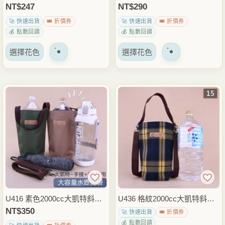
頁
頁
大容量水瓶袋 手提保溫瓶提袋
水壺袋 大容量水瓶袋 手提保
NT$
247
NT$
290
面
面
外出運動健身通勤包 雨朵防水
溫瓶提袋 外出運動通勤包 雨
🚀 快速出貨
🎟️ 折價券
🚀 快速出貨
🎟️ 折價券
上
上
包
朵防水包
💰 點數回饋
💰 點數回饋
選
選
該
該
擇
擇
選擇花色
選擇花色
產
產
選
選
品
品
項
項
有
有
多
多
種
種
變
變
體。
體。
可
可
以
以
在
在
產
產
品
品
U416 素色2000cc大凱特斜背
U436 格紋2000cc大凱特斜背
頁
頁
水壺袋 大容量水瓶袋 手提保
水壺袋 手提水壺袋 運動水瓶
NT$
350
🚀 快速出貨
🎟️ 折價券
面
面
溫瓶提袋 外出運動健身登山包
袋 保溫瓶提袋 健身登山外出
💰 點數回饋