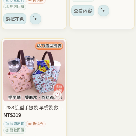
🚀 快速出貨
🎟️ 折價券
上
上
雨朵防水包
隨身包 雨朵防水包
💰 點數回饋
選
選
查看內容
該
擇
擇
選擇花色
產
選
選
品
項
項
有
多
種
變
體。
可
以
在
產
品
U388 造型手提袋 早餐袋 飲料
頁
杯袋 手提小餐袋 外帶飲料提
NT$
319
面
袋 輕便外出隨身包 雨朵防水
🚀 快速出貨
🎟️ 折價券
上
包
💰 點數回饋
選