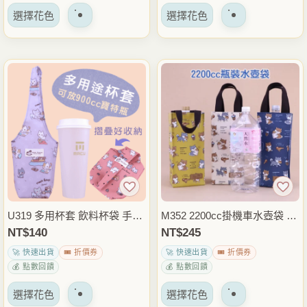
該
該
擇
擇
選擇花色
選擇花色
產
產
選
選
品
品
項
項
有
有
多
多
種
種
變
變
體。
體。
可
可
以
以
在
在
產
產
品
品
U319 多用杯套 飲料杯袋 手搖
M352 2200cc掛機車水壺袋 大
頁
頁
杯袋 隨身手提杯袋 咖啡杯套
容量四方水瓶袋 棉繩手提水壺
NT$
140
NT$
245
面
面
外帶飲料袋 環保通勤外出提袋
提袋 保溫瓶袋 外送通勤外出
🚀 快速出貨
🎟️ 折價券
🚀 快速出貨
🎟️ 折價券
上
上
包
💰 點數回饋
💰 點數回饋
選
選
該
該
擇
擇
選擇花色
選擇花色
產
產
選
選