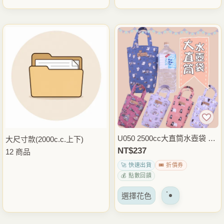
U050 2500cc大直筒水壺袋 大
大尺寸款(2000c.c.上下)
容量手提水瓶袋 保溫瓶提袋
NT$
237
12 商品
運動健身登山外出包 雨朵防水
🚀 快速出貨
🎟️ 折價券
包
💰 點數回饋
該
選擇花色
產
品