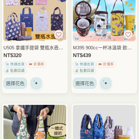
體。
體。
可
可
以
以
在
在
產
產
品
品
U505 拿鐵手提袋 雙瓶水壺袋
M395 900cc一杯冰溫袋 飲料
頁
頁
900cc*2瓶大容量飲料提袋 保
保冰袋 冰霸杯保冰袋 保冰保
NT$
320
NT$
439
面
面
溫瓶提袋 外帶飲料袋 通勤外
溫杯袋 手搖杯袋 外帶飲料袋
🚀 快速出貨
🎟️ 折價券
🚀 快速出貨
🎟️ 折價券
上
上
出隨身提袋
雨朵防水包
💰 點數回饋
💰 點數回饋
選
選
該
該
擇
擇
選擇花色
選擇花色
產
產
選
選
品
品
項
項
有
有
多
多
種
種
變
變
體。
體。