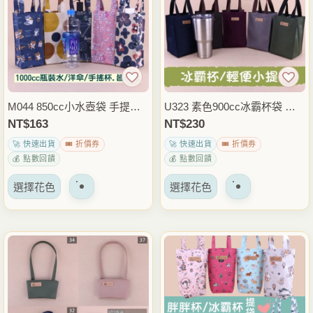
體。
體。
可
可
以
以
在
在
產
產
品
品
M044 850cc小水壺袋 手提水
U323 素色900cc冰霸杯袋 飲
頁
頁
壺提袋 飲料杯袋 保溫瓶袋 外
料杯袋 手搖杯袋 水壺提袋 咖
NT$
163
NT$
230
面
面
出通勤隨身提袋 雨朵防水包
啡杯套 外帶飲料袋 通勤外出
🚀 快速出貨
🎟️ 折價券
🚀 快速出貨
🎟️ 折價券
上
上
隨身提袋 雨朵防水包
💰 點數回饋
💰 點數回饋
選
選
該
該
擇
擇
選擇花色
選擇花色
產
產
選
選
品
品
項
項
有
有
多
多
種
種
變
變
體。
體。