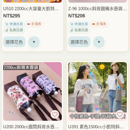
品
品
U510 2200cc大容量大凱特斜
Z-96 1000cc斜背圓桶水壺袋
頁
頁
背水壺袋 手提水壺袋 運動水
手提水壺提袋 飲料杯袋 保溫
NT$
295
NT$
206
面
面
瓶袋 保溫瓶提袋 外出健身登
瓶袋 外出通勤運動隨身包 雨
🚀 快速出貨
🎟️ 折價券
🚀 快速出貨
🎟️ 折價券
上
上
山隨身包 雨朵防水包
朵防水包
💰 點數回饋
💰 點數回饋
選
選
該
該
擇
擇
選擇花色
選擇花色
產
產
選
選
品
品
項
項
有
有
多
多
種
種
變
變
體。
體。
可
可
以
以
在
在
產
產
品
品
U200 2000cc圓筒斜背水壺袋
U391 素色1500cc小凱特斜背