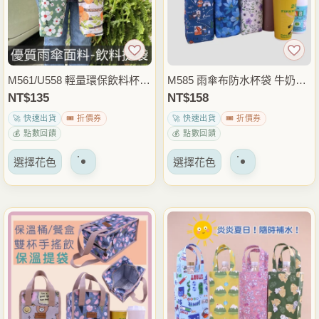
可
可
以
以
在
在
產
產
品
品
M561/U558 輕量環保飲料杯袋
M585 雨傘布防水杯袋 牛奶罐
頁
頁
水壺提袋 手搖杯袋 咖啡杯提
飲料提袋 水壺袋 保溫瓶手提
NT$
135
NT$
158
面
面
袋 外帶飲料袋 通勤外出隨身
袋
🚀 快速出貨
🎟️ 折價券
🚀 快速出貨
🎟️ 折價券
上
上
提袋
💰 點數回饋
💰 點數回饋
選
選
該
該
擇
擇
選擇花色
選擇花色
產
產
選
選
品
品
項
項
有
有
多
多
種
種
變
變
體。
體。
可
可
以
以