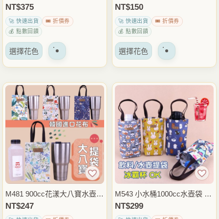
頁
頁
壺袋 900cc*2瓶大容量飲料杯
壺提袋 飲料杯袋 保溫瓶袋 外
NT$
375
NT$
150
面
面
袋 保溫瓶提袋 外出通勤隨身
出通勤隨身包 雨朵防水包
🚀 快速出貨
🎟️ 折價券
🚀 快速出貨
🎟️ 折價券
上
上
提袋 雨朵防水包
💰 點數回饋
💰 點數回饋
選
選
該
該
擇
擇
選擇花色
選擇花色
產
產
選
選
品
品
項
項
有
有
多
多
種
種
變
變
體。
體。
可
可
以
以
在
在
產
產
品
品
M481 900cc花漾大八寶水壺袋
M543 小水桶1000cc水壺袋 手
頁
頁
冰霸杯袋 飲料杯袋 手提水壺
提水壺提袋 飲料杯袋 保溫瓶
NT$
247
NT$
299
面
面
提袋 保溫瓶袋 外出通勤隨身
袋 外出通勤隨身包 雨朵防水