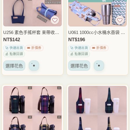
可
可
以
以
在
在
產
產
品
品
U256 素色手搖杯套 束帶收納
U061 1000cc小水桶水壺袋 手
頁
頁
飲料杯袋 手提杯袋 外帶飲料
提水壺提袋 飲料杯袋 保溫瓶
NT$
142
NT$
196
面
面
袋 咖啡杯套 通勤外出隨身提
袋 外出通勤隨身包 雨朵防水
🚀 快速出貨
🎟️ 折價券
🚀 快速出貨
🎟️ 折價券
上
上
袋 雨朵防水包
包
💰 點數回饋
💰 點數回饋
選
選
該
該
擇
擇
選擇花色
選擇花色
產
產
選
選
品
品
項
項
有
有
多
多
種
種
變
變
體。
體。
可
可
以
以