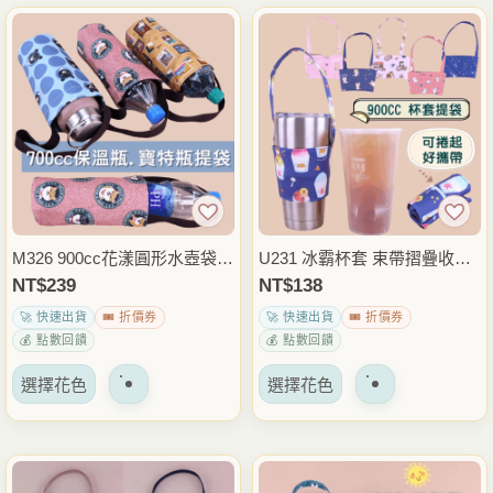
有
有
多
多
種
種
變
變
體。
體。
可
可
以
以
在
在
產
產
品
品
M326 900cc花漾圓形水壺袋
U231 冰霸杯套 束帶摺疊收納
頁
頁
手提水壺提袋 飲料杯袋 保溫
手提杯袋 飲料杯袋 紅茶冰手
NT$
239
NT$
138
面
面
瓶袋 外出通勤隨身提袋 雨朵
搖杯套 外帶飲料袋 通勤外出
🚀 快速出貨
🎟️ 折價券
🚀 快速出貨
🎟️ 折價券
上
上
防水包
隨身提袋
💰 點數回饋
💰 點數回饋
選
選
擇
該
該
擇
選擇花色
選擇花色
選
產
產
選
項
品
品
項
有
有
多
多