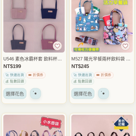
種
種
變
變
體。
體。
可
可
以
以
在
在
產
產
品
品
U546 素色冰霸杯套 飲料杯袋
M527 陽光早餐兩杯飲料袋 雙
頁
頁
手搖杯袋 水壺提袋 外帶飲料
杯手搖杯袋 外帶飲料提袋 咖
NT$
199
NT$
245
面
面
袋 通勤外出隨身提袋 雨朵防
啡杯袋 早餐飲料收納包 通勤
🚀 快速出貨
🎟️ 折價券
🚀 快速出貨
🎟️ 折價券
上
上
水包
外出提袋 雨朵防水包
💰 點數回饋
💰 點數回饋
選
選
該
該
擇
擇
選擇花色
選擇花色
產
產
選
選
品
品
項
項
有
有
多
多
種
種
變
變