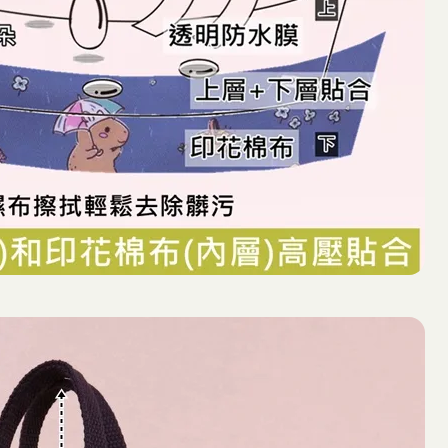
出
上
學
隨
身
提
袋
雨
朵
防
水
包
數
量