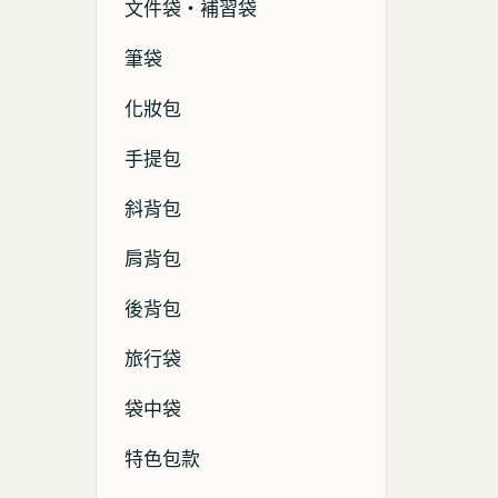
文件袋・補習袋
筆袋
化妝包
手提包
斜背包
肩背包
後背包
旅行袋
袋中袋
特色包款