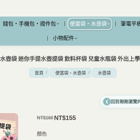
錢包・手機包・證件包
便當袋・水壺袋
筆電平
小物配件
小八寶水壺袋 迷你手提水壺提袋 飲料杯袋 兒童水瓶袋 外出上
您在這裡：
首頁
便當袋・水壺袋
水壺袋
回到剛剛瀏覽
❮
NT$
155
NT$
160
原
目
價
前
顏色