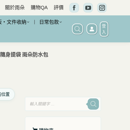
關於雨朵
購物QA
評價
Facebook
YouTube
Instagram
頁
頁
頁
板・文件收納
日常包款
登
面
面
面
入
在
在
在
新
新
新
學隨身提袋 雨朵防水包
窗
窗
窗
口
口
口
中
中
中
打
打
打
的位置
開
開
開
產
品
搜
尋