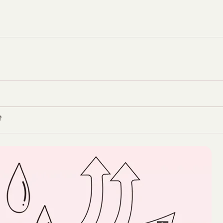
水
享
享
壺
Facebook
WhatsApp
提
袋
飲
料
杯
袋
分
兒
童
水
瓶
袋
外