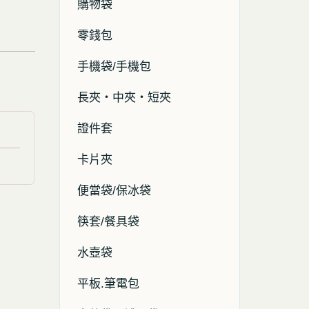
購物袋
零錢包
手機袋/手機包
長夾・中夾・短夾
證件套
卡片夾
便當袋/保冰袋
筷套/餐具袋
水壺袋
平板.筆電包