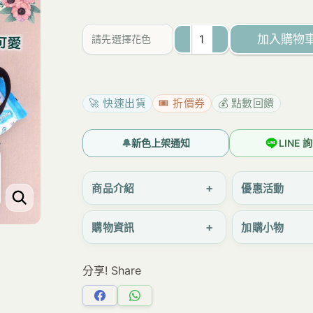
為：
價
NT$160。
格
加入購物
請先選擇花色
是：
M238
NT$155。
300cc
小
🚀 快速出貨
🎟️ 折價券
💰 點數回饋
八
寶
🔔
新色上架通知
LINE
水
壺
+
商品介紹
優惠活動
袋
+
購物資訊
加購小物
迷
你
分享! Share
手
提
分
分