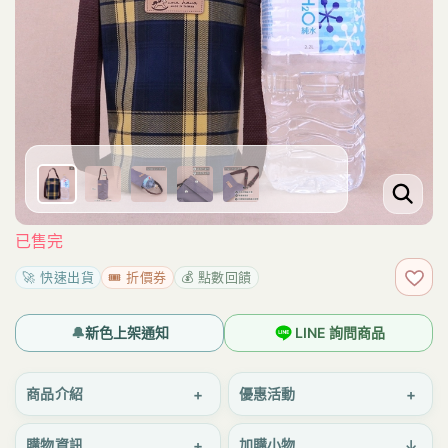
已售完
🚀 快速出貨
🎟️ 折價券
💰 點數回饋
加入
🔔
新色上架通知
LINE 詢問商品
+
+
商品介紹
優惠活動
+
↓
購物資訊
加購小物