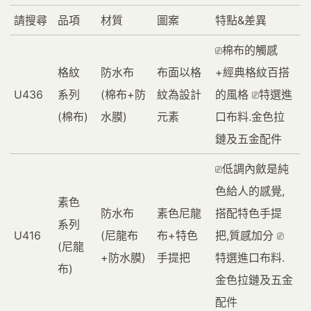
請搜尋
品項
材質
圖案
特點&差異
⎚棉布的觸感
格紋
防水布
布面以格
+經典格紋百搭
U436
系列
(棉布+防
紋為設計
的風格 ⎚特選進
(棉布)
水膜)
元素
口布料.金色拉
鏈及五金配件
⎚低調內斂是純
色給人的感覺,
素色
防水布
素色尼龍
搭配特色手提
系列
U416
(尼龍布
布+特色
把,質感加分 ⎚
(尼龍
+防水膜)
手提把
特選進口布料.
布)
金色拉鏈及五金
配件