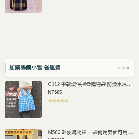
加購暢銷小物 省運費
C112 中款環保摺疊購物袋 防潑水尼龍
購物袋 可折疊手提袋 買菜袋 外出收納
NT$
65
袋
評分
5.00
滿
分 5
M560 輕便購物袋 一袋兩用雙面可用 環
保手提袋 買菜提袋 折疊收納袋 外出購