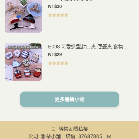
NT$
30
評分
5.00
滿
分 5
E098 可愛造型封口夾.便籤夾.食物
夾.PP夾.書籤(2入)
NT$
29
評分
5.00
滿
分 5
更多暢銷小物
購物＆隱私權
公司: 雅朵小舖 統編: 37687805 ✉