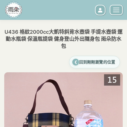
U436 格紋2000cc大凱特斜背水壺袋 手提水壺袋 運
動水瓶袋 保溫瓶提袋 健身登山外出隨身包 雨朵防水
包
您在這裡：
回到剛剛瀏覽的位置
❮