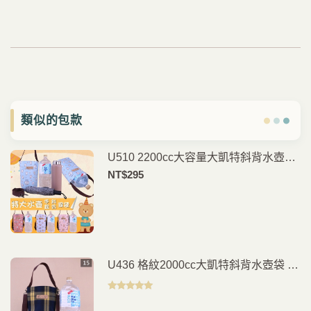
類似的包款
U510 2200cc大容量大凱特斜背水壺袋
手提水壺袋 運動水瓶袋 保溫瓶提袋 外
NT$
295
出健身登山隨身包 雨朵防水包
U436 格紋2000cc大凱特斜背水壺袋 手
提水壺袋 運動水瓶袋 保溫瓶提袋 健身
登山外出隨身包 雨朵防水包
評分
5.00
滿
分 5