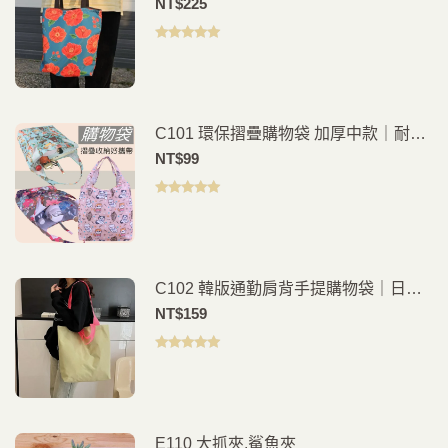
NT$
225
物隨身包
評分
5.00
滿
分 5
C101 環保摺疊購物袋 加厚中款｜耐用
防水材質好收納
NT$
99
評分
5.00
滿
分 5
C102 韓版通勤肩背手提購物袋｜日常
外出好搭
NT$
159
評分
5.00
滿
分 5
E110 大抓夾.鯊魚夾