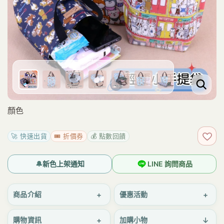
顏色
🚀 快速出貨
🎟️ 折價券
💰 點數回饋
加入
🔔
新色上架通知
LINE 詢問商品
+
+
商品介紹
優惠活動
+
↓
購物資訊
加購小物