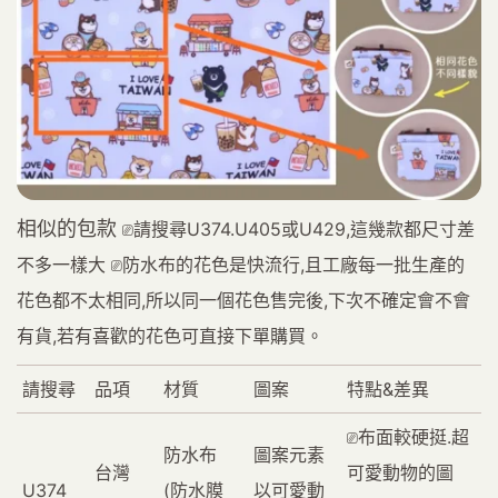
相似的包款
⎚請搜尋U374.U405或U429,這幾款都尺寸差
不多一樣大 ⎚防水布的花色是快流行,且工廠每一批生產的
花色都不太相同,所以同一個花色售完後,下次不確定會不會
有貨,若有喜歡的花色可直接下單購買。
請搜尋
品項
材質
圖案
特點&差異
⎚布面較硬挺.超
防水布
圖案元素
台灣
可愛動物的圖
U374
(防水膜
以可愛動