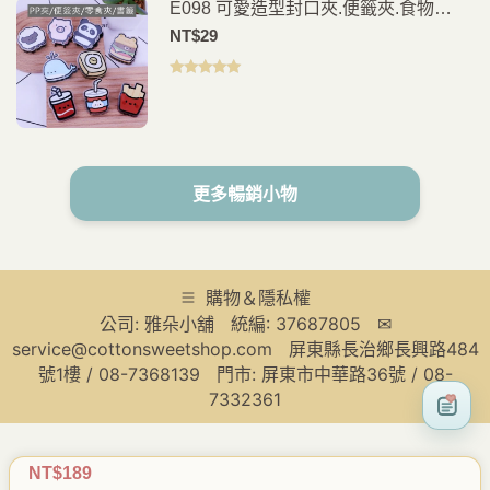
E098 可愛造型封口夾.便籤夾.食物
夾.PP夾.書籤(2入)
NT$
29
評分
5.00
滿
分 5
更多暢銷小物
購物＆隱私權
公司: 雅朵小舖 統編: 37687805 ✉
service@cottonsweetshop.com 屏東縣長治鄉長興路484
號1樓 / 08-7368139 門市: 屏東市中華路36號 / 08-
7332361
NT$
189
原
目