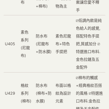
布
案讓您愛不釋
+棉布)
物為主
手
⎚低調內斂是純
色給人的感覺,
素色
防水布
素色尼龍
搭配特色手提
系列
U405
(尼龍布
布+特色
把,質感加分 ⎚
(尼龍
+防水膜)
手提把
特選進口布料.
布)
金色拉鏈及五
金配件
⎚棉布的觸感
格紋
防水布
布面以格
+經典格紋百搭
U429
系列
(棉布+防
紋為設計
的風格 ⎚特選進
(棉布)
水膜)
元素
口布料.金色拉
鏈及五金配件