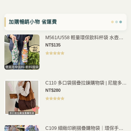
加購暢銷小物 省運費
M561/U558 輕量環保飲料杯袋 水壺提
袋 手搖杯袋 咖啡杯提袋 外帶飲料袋 通
NT$
135
勤外出隨身提袋
評分
5.00
滿
分 5
C110 多口袋摺疊拉鍊購物袋 | 尼龍多功
能肩背包
NT$
280
評分
5.00
滿
分 5
C109 細緻印刷摺疊購物袋｜環保手提