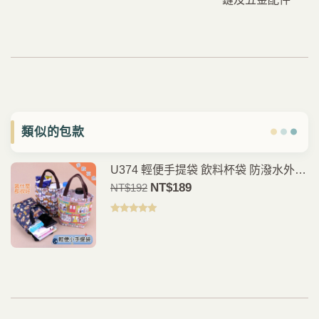
類似的包款
U374 輕便手提袋 飲料杯袋 防潑水外帶
飲料提袋 早餐袋 小物收納包 外出隨身
原
NT$
189
目
NT$
192
包 雨朵防水包
價
前
為：
價
評分
5.00
滿
分 5
NT$192。
格
是：
NT$189。