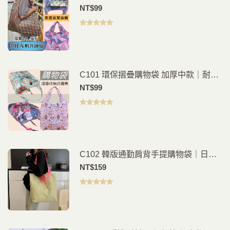
袋｜日常購物外出袋｜輕便耐用
NT$
99
評分
5.00
滿
分 5
C101 環保摺疊購物袋 加厚中款｜耐用
防水材質好收納
NT$
99
評分
5.00
滿
分 5
C102 韓版通勤肩背手提購物袋｜日常
外出好搭
NT$
159
評分
5.00
滿
分 5