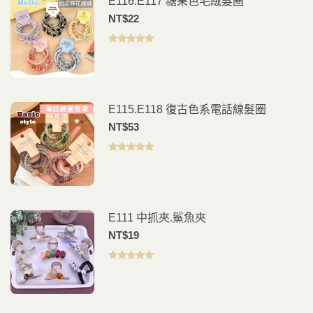
E116.E117 糖果色毛絨髮圈
NT$
22
評分
5.00
滿
分 5
E115.E118 復古色系電話線髮圈
NT$
53
評分
5.00
滿
分 5
E111 中抓夾.鯊魚夾
NT$
19
評分
5.00
滿
分 5