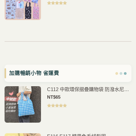
格
範
評分
5.00
滿
分 5
圍：
NT$180
至
NT$218
加購暢銷小物 省運費
C112 中款環保摺疊購物袋 防潑水尼龍
購物袋 可折疊手提袋 買菜袋 外出收納
NT$
65
袋
評分
5.00
滿
分 5