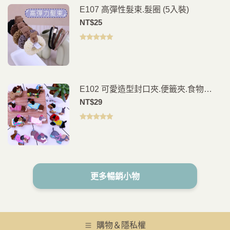
E107 高彈性髮束.髮圈 (5入裝)
NT$
25
評分
5.00
滿
分 5
E102 可愛造型封口夾.便籤夾.食物
夾.PP夾.書籤(2入)
NT$
29
評分
5.00
滿
分 5
更多暢銷小物
購物＆隱私權