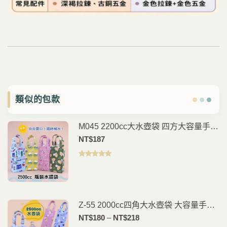
類似的包款
M045 2200cc大水壺袋 四方大容量手提
水壺袋 水瓶袋 保溫瓶提袋 外出運動健
NT$
187
身通勤包 雨朵防水包
評分
5.00
滿
分 5
Z-55 2000cc四角大水壺袋 大容量手提
水壺提袋 水瓶袋 保溫瓶袋 外出運動通
價
NT$
180
–
NT$
218
勤包 雨朵防水包