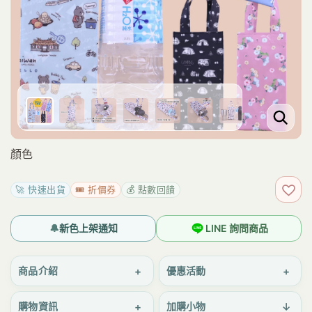
顏色
🚀 快速出貨
🎟️ 折價券
💰 點數回饋
加入
🔔
新色上架通知
LINE 詢問商品
+
+
商品介紹
優惠活動
+
↓
購物資訊
加購小物