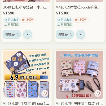
品
品
U040 口紅小零錢包｜小巧收
M410 6.9吋雙拉Touch手機套 i
頁
頁
納｜印章口紅零錢整理｜隨身
Phone 17 Pro Max手機包 6.8
NT$
90
NT$
308
面
面
便攜小包
吋6.7吋適用 防潑水手機收納
🚀 快速出貨
🎟️ 折價券
🚀 快速出貨
🎟️ 折價券
上
上
包 雨朵防水包
💰 點數回饋
💰 點數回饋
選
選
該
該
擇
擇
選擇花色
選擇花色
產
產
選
選
品
品
項
項
有
有
多
多
種
種
變
變
體。
體。
可
可
以
以
在
在
產
產
品
品
M467 6.9吋手機套 iPhone 17
M470 6.7吋嗶嗶叫手機袋 可拆