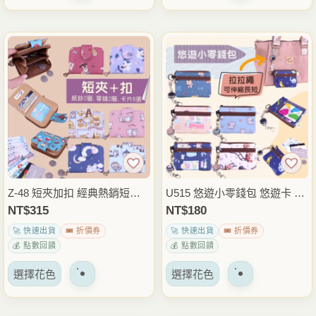
品
品
項
項
有
有
多
多
種
種
變
變
體。
體。
可
可
以
以
在
在
產
產
品
品
Z-48 短夾加扣 經典熱銷短夾
U515 悠遊小零錢包 悠遊卡 零
頁
頁
女用皮夾 多卡位 安全扣設計
錢包｜小巧輕便｜悠遊卡零錢
NT$
315
NT$
180
面
面
紙鈔卡片零錢一包搞定 日常必
整理｜日常隨身包
🚀 快速出貨
🎟️ 折價券
🚀 快速出貨
🎟️ 折價券
上
上
備短夾
💰 點數回饋
💰 點數回饋
選
選
該
該
擇
擇
選擇花色
選擇花色
產
產
選
選
品
品
項
項