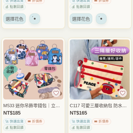
🚀 快速出貨
🎟️ 折價券
🚀 快速出貨
🎟️ 折價券
上
上
💰 點數回饋
💰 點數回饋
選
選
該
該
擇
擇
選擇花色
選擇花色
產
產
選
選
品
品
項
項
有
有
多
多
種
種
變
變
體。
體。
可
可
以
以
在
在
產
產
品
品
M533 迷你吊飾零錢包｜立體
C117 可愛三層收納包 防水錢
頁
頁
造型收納｜印章口紅零錢整理
包 護照包 機票證件包 手機小
NT$
185
NT$
165
面
面
｜隨身小巧掛包
物收納包
🚀 快速出貨
🎟️ 折價券
🚀 快速出貨
🎟️ 折價券
上
上
💰 點數回饋
💰 點數回饋
選
選