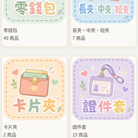
零錢包
長夾・中夾・短夾
49 商品
7 商品
卡片夾
證件套
2 商品
13 商品