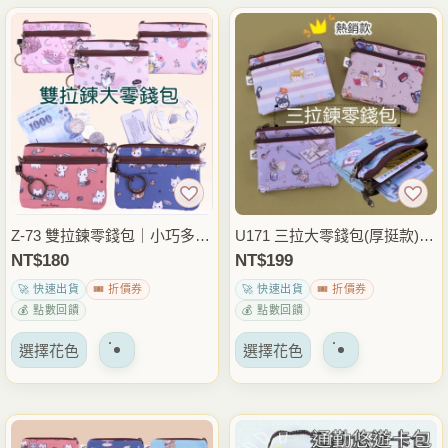
有
多
種
變
體。
可
以
在
產
品
Z-73 雙拉鍊零錢包｜小巧多卡
U171 三拉大零錢包(厚挺款)｜
頁
位｜防水耐用｜男女通用短夾
分層收納｜多層零錢鑰匙短夾
NT$
180
NT$
199
面
｜男女通用
🚀 快速出貨
🎟️ 折價券
🚀 快速出貨
🎟️ 折價券
上
💰 點數回饋
💰 點數回饋
選
該
該
擇
選擇花色
選擇花色
產
產
選
品
品
項
有
有
多
多