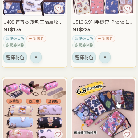
在
在
產
產
品
品
U408 普普零錢包 三隔層收納
U513 6.9吋手機套 iPhone 17 P
頁
頁
｜三格收納零錢鑰匙｜輕巧隨
ro Max手機包 單拉鍊手機收納
NT$
175
NT$
235
面
面
身包｜日常必備
包 6.8吋6.7吋適用 外出通勤隨
🚀 快速出貨
🎟️ 折價券
🚀 快速出貨
🎟️ 折價券
上
上
身包 雨朵防水包
💰 點數回饋
💰 點數回饋
選
選
該
該
擇
擇
選擇花色
選擇花色
產
產
選
選
品
品
項
項
有
有
多
多
種
種
變
變
體。
體。
可
可
以
以
在
在
產
產