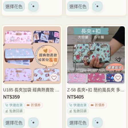
該
該
擇
擇
選擇花色
選擇花色
產
產
選
選
品
品
項
項
有
有
多
多
種
種
變
變
體。
體。
可
可
以
以
在
在
產
產
品
品
U185 長夾加袋 經典熱賣款 女
Z-58 長夾+扣 簡約風長夾 多層
頁
頁
用皮夾 拉鍊設計 紙鈔零錢卡
收納 大容量 女用皮夾 多卡位
NT$
359
NT$
405
面
面
片全收納 優雅迷人女用長夾
長夾 送禮皮夾 女
🚀 快速出貨
🎟️ 折價券
🚀 快速出貨
🎟️ 折價券
上
上
💰 點數回饋
💰 點數回饋
選
選
該
該
擇
擇
選擇花色
選擇花色
產
產
選
選