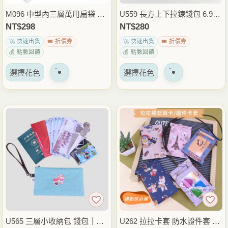
品
品
M096 中型內三層萬用扁袋 收
U559 長方上下拉鍊錢包 6.9吋
頁
頁
納袋 辦事包 錢包｜三層收納
手機包 台灣圖騰防潑水手機袋
NT$
298
NT$
280
面
面
｜零錢卡片整理｜隨身多功能
卡片零錢收納包
🚀 快速出貨
🎟️ 折價券
🚀 快速出貨
🎟️ 折價券
上
上
包
💰 點數回饋
💰 點數回饋
選
選
該
該
擇
擇
選擇花色
選擇花色
產
產
選
選
品
品
項
項
有
有
多
多
種
種
變
變
體。
體。
可
可
以
以
在
在
產
產
品
品
U565 三層小收納包 錢包｜小
U262 拉拉卡套 防水證件套 悠
頁
頁