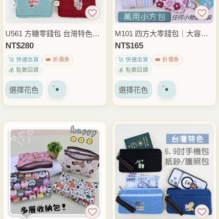
在
在
產
產
品
品
U561 方糖零錢包 台灣特色圖
M101 四方大零錢包｜大容量
頁
頁
騰防潑水小錢包 卡片包 鑰匙
收納｜簡約四方造型｜出門隨
NT$
280
NT$
165
面
面
包 隨身收納包
身包
🚀 快速出貨
🎟️ 折價券
🚀 快速出貨
🎟️ 折價券
上
上
💰 點數回饋
💰 點數回饋
選
選
該
該
擇
擇
選擇花色
選擇花色
產
產
選
選
品
品
項
項
有
有
多
多
種
種
變
變
體。
體。
可
可
以
以
在
在
產
產