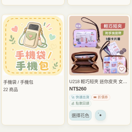
U218 輕巧短夾 迷你皮夾 女用
手機袋 / 手機包
短款錢包 輕便好攜帶 小錢包
NT$
260
22 商品
可愛風格錢包 簡約風短夾
🚀 快速出貨
🎟️ 折價券
💰 點數回饋
該
選擇花色
產
品