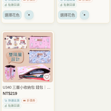
上
上
💰 點數回饋
💰 點數回饋
選
選
該
該
擇
擇
選擇花色
選擇花色
產
產
選
選
品
品
項
項
有
有
多
多
種
種
變
變
體。
體。
可
可
以
以
在
在
產
產
品
品
U340 三層小收納包 錢包｜小
頁
頁
巧三格收納｜零錢卡片整理｜
NT$
219
面
面
日常出門必備
🚀 快速出貨
🎟️ 折價券
上
上
💰 點數回饋
選
選