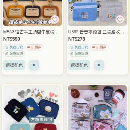
可
可
以
以
在
在
產
產
品
品
M582 復古手工頭層牛皮橫式
U562 普普零錢包 三隔層收納
頁
頁
證件套 掛繩識別證套 交通卡
｜電繡台灣特色圖騰系列
NT$
590
NT$
278
面
面
套 悠遊卡工作證卡夾 真皮胸
🚀 快速出貨
🎟️ 折價券
🚀 快速出貨
🎟️ 折價券
上
上
掛證件夾
💰 點數回饋
💰 點數回饋
選
選
該
該
擇
擇
選擇花色
選擇花色
產
產
選
選
品
品
項
項
有
有
多
多
種
種
變
變
體。
體。
可
可
以
以