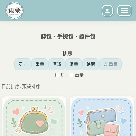
錢包・手機包・證件包
您在這裡：
排序
尺寸
重量
價錢
銷量
時間
↺ 重置
尺寸
重量
目前排序: 預設排序