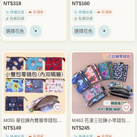
巧三格收納｜電繡台灣特色圖
遊卡套 學生證卡夾 感應卡套
NT$
318
NT$
160
面
面
騰系列
雨朵防水包
🚀 快速出貨
🎟️ 折價券
🚀 快速出貨
🎟️ 折價券
上
上
💰 點數回饋
💰 點數回饋
選
選
該
該
擇
擇
選擇花色
選擇花色
產
產
選
選
品
品
項
項
有
有
多
多
種
種
變
變
體。
體。
可
可
以
以
在
在
產
產
品
品
M055 單拉鍊內雙層零錢包｜
M463 花漾三拉鍊小零錢包｜
頁
頁
雙層零錢分格｜小巧出門必備
耐用防水｜三拉零錢卡片整理
NT$
149
NT$
245
面
面
｜男女通用
｜隨身小包
🚀 快速出貨
🎟️ 折價券
🚀 快速出貨
🎟️ 折價券