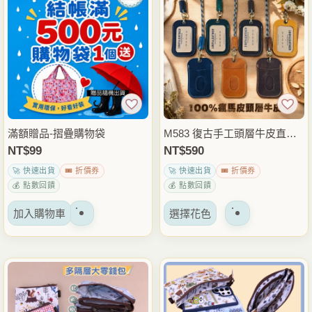
種
種
變
變
體。
體。
可
可
以
以
在
在
產
產
品
品
滿額贈品-摺疊購物袋
M583 復古手工頭層牛皮直立
頁
頁
式證件套 掛繩識別證套 交通
NT$
99
NT$
590
面
面
卡套 悠遊卡工作證卡夾 真皮
🚀 快速出貨
🎟️ 折價券
🚀 快速出貨
🎟️ 折價券
上
上
胸掛證件夾
💰 點數回饋
💰 點數回饋
選
選
該
擇
擇
加入購物車
選擇花色
產
選
選
品
項
項
有
多
種
變