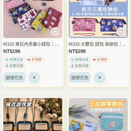
體。
可
以
在
產
品
M102 單拉內多層小錢包｜小
M333 大雙包 錢包 收納包｜紙
頁
巧多層收納短夾｜零錢卡片整
鈔平放｜零錢卡片整理｜隨身
NT$
199
NT$
298
面
理｜隨身便攜包
出門必備
🚀 快速出貨
🎟️ 折價券
🚀 快速出貨
🎟️ 折價券
上
💰 點數回饋
💰 點數回饋
選
該
該
擇
選擇花色
選擇花色
產
產
選
品
品
項
有
有
多
多
種
種
變
變
體。
體。