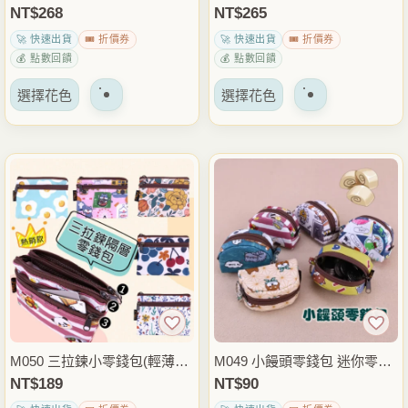
頁
頁
Pro Max手機包 單拉鍊手機收
斜背帶手機包 防潑水小側背包
NT$
268
NT$
265
面
面
納包 6.8吋6.7吋適用 外出通勤
悠遊卡感應卡收納 包內隨身收
🚀 快速出貨
🎟️ 折價券
🚀 快速出貨
🎟️ 折價券
上
上
隨身包 雨朵防水包
納包 雨朵防水包
💰 點數回饋
💰 點數回饋
選
選
該
該
擇
擇
選擇花色
選擇花色
產
產
選
選
品
品
項
項
有
有
多
多
種
種
變
變
體。
體。
可
可
以
以
在
在
產
產
品
品
M050 三拉鍊小零錢包(輕薄款)
M049 小饅頭零錢包 迷你零錢
頁
頁
｜耐用防水｜三拉收納零錢卡
包 鑰匙包 耳機包 隨身小物收
NT$
189
NT$
90
面
面
片｜隨身小包
納包