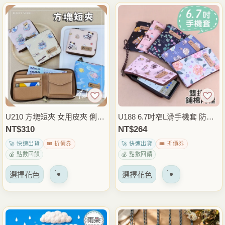
有
有
多
多
種
種
變
變
體。
體。
可
可
以
以
在
在
產
產
品
品
U210 方塊短夾 女用皮夾 俐落
U188 6.7吋窄L滑手機套 防水
頁
頁
方型 紙鈔卡片零錢一包搞定
布手挽手機包 錢包 證件護照
NT$
310
NT$
264
面
面
輕巧不佔包 好收好拿 簡約風
收納包 手拿包 雨朵防水包
🚀 快速出貨
🎟️ 折價券
🚀 快速出貨
🎟️ 折價券
上
上
短夾
💰 點數回饋
💰 點數回饋
選
選
該
該
擇
擇
選擇花色
選擇花色
產
產
選
選
品
品
項
項
有
有
多
多