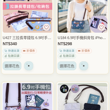
體。
體。
可
可
以
以
在
在
產
產
品
品
U427 三拉長零錢包 6.9吋手機
U184 6.9吋手機斜背包 iPhone
頁
頁
包 手拿包 多格拉鍊收納包 卡
17 Pro Max手機包 拉鍊散步小
NT$
340
NT$
298
面
面
片護照小物包 出國旅行隨身包
側背包 6.7吋6.8吋適用 外出通
🚀 快速出貨
🎟️ 折價券
🚀 快速出貨
🎟️ 折價券
上
上
雨朵防水包
勤隨身包 雨朵防水包
💰 點數回饋
💰 點數回饋
選
選
該
該
擇
擇
選擇花色
選擇花色
產
產
選
選
品
品
項
項
有
有
多
多
種
種
變
變
體。
體。