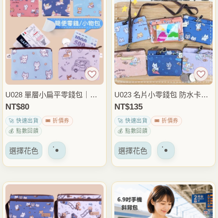
種
種
變
變
體。
體。
可
可
以
以
在
在
產
產
品
品
U028 單層小扁平零錢包｜耐
U023 名片小零錢包 防水卡片
頁
頁
用防水｜小巧收納零錢｜隨身
包 名片夾 零錢包 小錢包 小物
NT$
80
NT$
135
面
面
便攜包
收納包 雨朵防水包
🚀 快速出貨
🎟️ 折價券
🚀 快速出貨
🎟️ 折價券
上
上
💰 點數回饋
💰 點數回饋
選
選
該
該
擇
擇
選擇花色
選擇花色
產
產
選
選
品
品
項
項
有
有
多
多
種
種
變
變