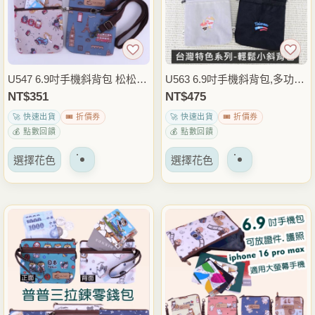
可
可
以
以
在
在
產
產
品
品
U547 6.9吋手機斜背包 松松小
U563 6.9吋手機斜背包,多功能
頁
頁
側背包 手機包 零錢包 卡片小
小斜背,松松小側背 ｜電繡台
NT$
351
NT$
475
面
面
物收納 出國旅行散步隨身包
灣特色圖騰系列
🚀 快速出貨
🎟️ 折價券
🚀 快速出貨
🎟️ 折價券
上
上
💰 點數回饋
💰 點數回饋
選
選
該
該
擇
擇
選擇花色
選擇花色
產
產
選
選
品
品
項
項
有
有
多
多
種
種
變
變
體。
體。
可
可
以
以