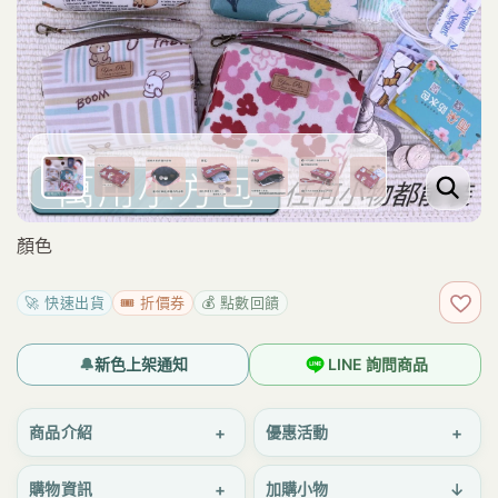
顏色
🚀 快速出貨
🎟️ 折價券
💰 點數回饋
加入
🔔
新色上架通知
LINE 詢問商品
+
+
商品介紹
優惠活動
+
↓
購物資訊
加購小物