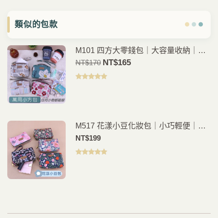
類似的包款
M101 四方大零錢包｜大容量收納｜簡
約四方造型｜出門隨身包
原
NT$
165
目
NT$
170
價
前
為：
價
評分
4.96
滿分 5
NT$170。
格
是：
NT$165。
M517 花漾小豆化妝包｜小巧輕便｜化
妝品收納｜隨身隨手包
NT$
199
評分
5.00
滿
分 5