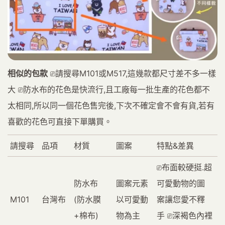
相似的包款
⎚請搜尋M101或M517,這幾款都尺寸差不多一樣
大 ⎚防水布的花色是快流行,且工廠每一批生產的花色都不
太相同,所以同一個花色售完後,下次不確定會不會有貨,若有
喜歡的花色可直接下單購買。
請搜尋
品項
材質
圖案
特點&差異
⎚布面較硬挺.超
防水布
圖案元素
可愛動物的圖
M101
台灣布
(防水膜
以可愛動
案讓您愛不釋
+棉布)
物為主
手 ⎚深褐色內裡