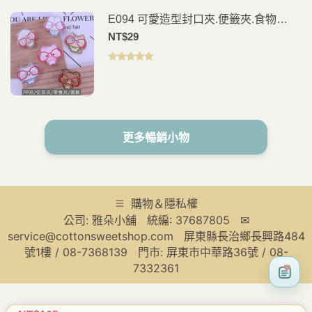
E094 可愛造型封口夾.便籤夾.食物
夾.PP夾.書籤(2入)
NT$
29
評分
5.00
滿
分 5
更多暢銷小物
購物＆隱私權
公司: 雅朵小舖 統編: 37687805 ✉
service@cottonsweetshop.com 屏東縣長治鄉長興路484
號1樓 / 08-7368139 門市: 屏東市中華路36號 / 08-
7332361