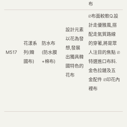
布
⎚布面較軟Q.設
計走優雅風,搭
設計元素
配走氣質路線
以花為發
花漾系
防水布
的穿著,將是眾
想,發展
M517
列(韓
(防水膜
人注目的焦點 ⎚
出獨具韓
國布)
+棉布)
特選進口布料.
國特色的
金色拉鏈及五
花布
金配件 ⎚印花內
裡布