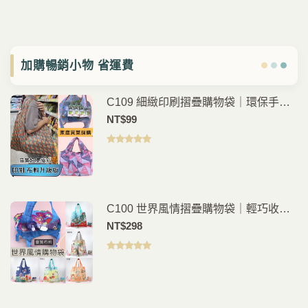
加購暢銷小物 省運費
C109 細緻印刷摺疊購物袋｜環保手提
袋｜日常購物外出袋｜輕便耐用
NT$
99
評分
5.00
滿
分 5
C100 世界風情摺疊購物袋｜輕巧收納
環保外出袋
NT$
298
評分
5.00
滿
分 5