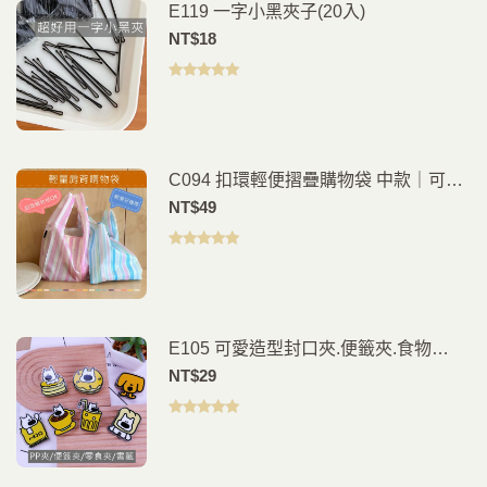
E119 一字小黑夾子(20入)
NT$
18
評分
5.00
滿
分 5
C094 扣環輕便摺疊購物袋 中款｜可折
疊環保袋｜隨身購物袋｜買菜袋 手提袋
NT$
49
評分
5.00
滿
分 5
E105 可愛造型封口夾.便籤夾.食物
夾.PP夾.書籤(2入)
NT$
29
評分
5.00
滿
分 5