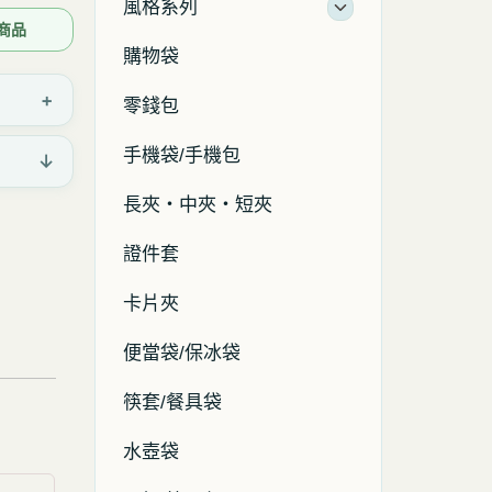
風格系列
問商品
購物袋
+
零錢包
手機袋/手機包
↓
長夾・中夾・短夾
證件套
卡片夾
便當袋/保冰袋
筷套/餐具袋
水壺袋