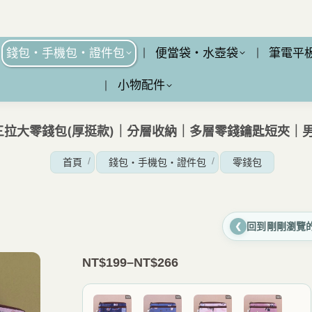
錢包・手機包・證件包
便當袋・水壺袋
筆電平
小物配件
1 三拉大零錢包(厚挺款)｜分層收納｜多層零錢鑰匙短夾｜
您在這裡：
首頁
錢包・手機包・證件包
零錢包
回到剛剛瀏覽
❮
NT$
199
–
NT$
266
價
格