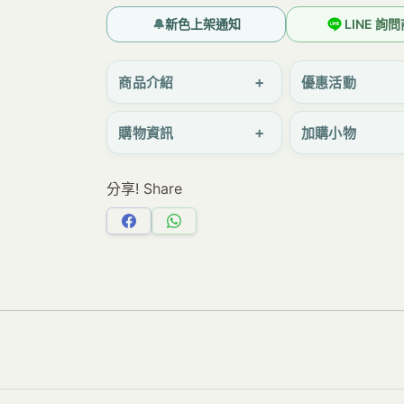
零
🔔
新色上架通知
LINE 詢
錢
包
+
商品介紹
優惠活動
(厚
+
購物資訊
加購小物
挺
款)
分享! Share
｜
分
分
分
層
享
享
收
Facebook
WhatsApp
納
｜
多
層