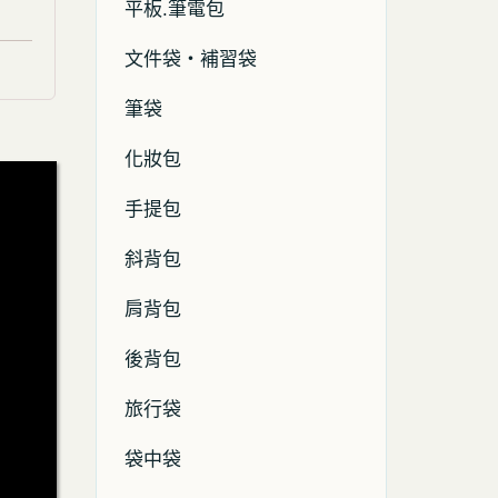
平板.筆電包
文件袋・補習袋
筆袋
化妝包
手提包
斜背包
肩背包
後背包
旅行袋
袋中袋