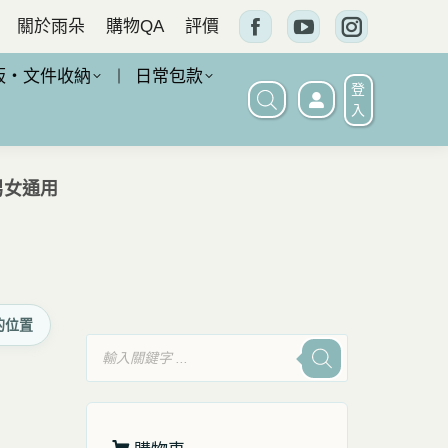
關於雨朵
購物QA
評價
Facebook
YouTube
Instagram
頁
頁
頁
板・文件收納
日常包款
登
面
面
面
入
在
在
在
新
新
新
男女通用
窗
窗
窗
口
口
口
中
中
中
打
打
打
的位置
開
開
開
產
品
搜
尋