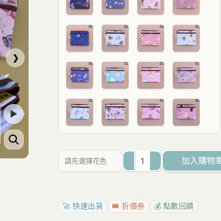
範
圍：
NT$199
至
❯
NT$266
▶
加入購物
請先選擇花色
U171
三
拉
🚀 快速出貨
🎟️ 折價券
💰 點數回饋
大