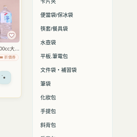
卡片夾
。
便當袋/保冰袋
筷套/餐具袋
水壺袋
000cc大凱
 手提水
平板.筆電包
🎟️ 折價券
瓶袋 保溫
登山外出
文件袋・補習袋
防水包
筆袋
化妝包
手提包
斜背包