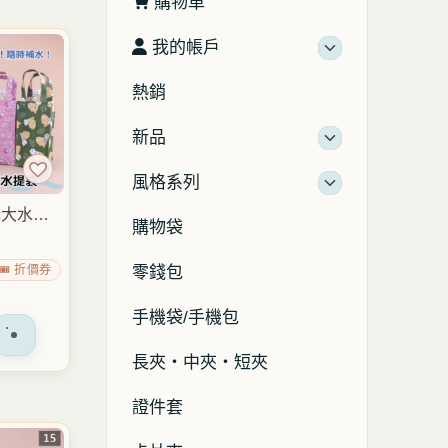
購物車
我的帳戶
熱銷
新品
風格系列
cc大水壺
購物袋
量手提水
 保溫瓶提
🎟️ 折價券
零錢包
健身通勤
包
手機袋/手機包
長夾・中夾・短夾
證件套