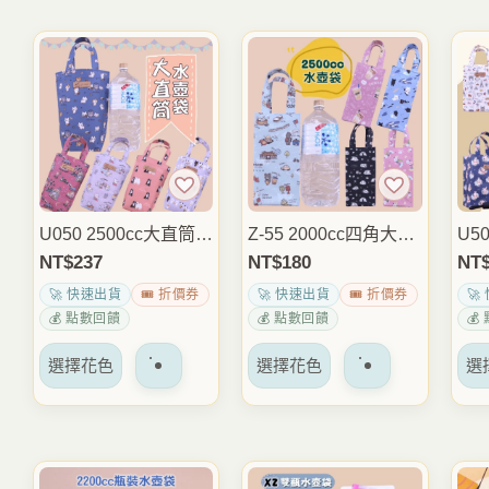
U050 2500cc大直筒水
Z-55 2000cc四角大水
U5
壺袋 大容量手提水瓶
壺袋 大容量手提水壺
水壺
NT$
237
NT$
180
NT
袋 保溫瓶提袋 運動健
提袋 水瓶袋 保溫瓶袋
量
🚀 快速出貨
🎟️ 折價券
🚀 快速出貨
🎟️ 折價券
🚀
身登山外出包 雨朵防
外出運動通勤包 雨朵
袋 
💰 點數回饋
💰 點數回饋
💰
水包
防水包
出
該
該
選擇花色
選擇花色
選
產
產
品
品
有
有
多
多
種
種