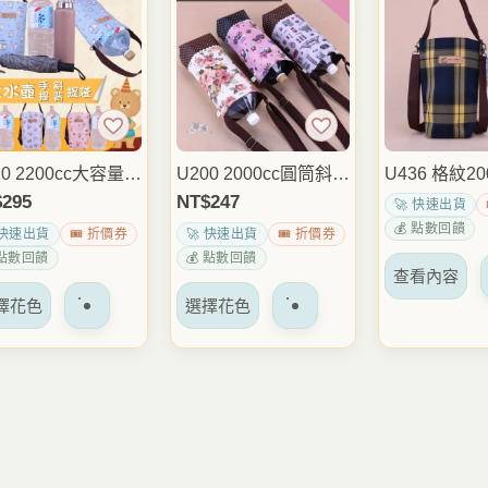
變
變
變
體。
體。
體
可
可
可
以
以
以
在
在
在
產
產
產
10 2200cc大容量大
U200 2000cc圓筒斜背
U436 格紋2
品
品
品
特斜背水壺袋 手提
水壺袋 大容量水瓶袋
特斜背水壺袋
$
295
NT$
247
頁
頁
頁
🚀 快速出貨
袋 運動水瓶袋 保
手提保溫瓶提袋 外出
壺袋 運動水
💰 點數回饋
面
面
面
 快速出貨
🎟️ 折價券
🚀 快速出貨
🎟️ 折價券
瓶提袋 外出健身登
運動健身通勤包 雨朵
瓶提袋 健身
上
上
上
 點數回饋
💰 點數回饋
隨身包 雨朵防水包
防水包
隨身包 雨朵
查看內容
選
選
選
該
該
擇花色
選擇花色
擇
擇
擇
產
產
選
選
選
品
品
項
項
項
有
有
多
多
種
種
變
變
體。
體。