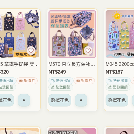
05 拿鐵手提袋 雙瓶
M570 直立長方保冰保
M045 2200
袋 900cc*2瓶大容
溫餐袋 大容量便當袋
袋 四方大容
$
320
NT$
249
NT$
187
飲料提袋 保溫瓶提
水壺袋 可放3個便當盒
壺袋 水瓶袋
 快速出貨
🎟️ 折價券
🚀 快速出貨
🎟️ 折價券
🚀 快速出貨
外帶飲料袋 通勤外
外出野餐上班午餐包
袋 外出運動
 點數回饋
💰 點數回饋
💰 點數回饋
隨身提袋
包 雨朵防水
該
該
該
擇花色
選擇花色
選擇花色
產
產
產
品
品
品
有
有
有
多
多
多
種
種
種