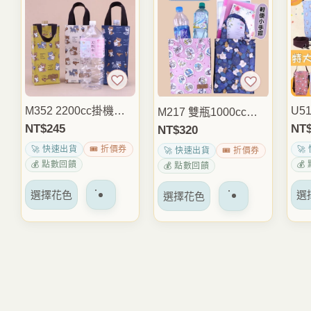
變
變
體。
體。
可
可
以
以
在
在
產
產
M352 2200cc掛機車
U5
M217 雙瓶1000cc水
品
品
水壺袋 大容量四方水
凱
壺袋 大容量雙杯飲料
NT$
245
NT
NT$
320
頁
頁
瓶袋 棉繩手提水壺提
水壺
袋 手提水壺提袋 保溫
面
面
🚀 快速出貨
🎟️ 折價券
🚀
🚀 快速出貨
🎟️ 折價券
袋 保溫瓶袋 外送通勤
溫
瓶袋 外出通勤隨身提
上
上
💰 點數回饋
💰
💰 點數回饋
外出包
山
袋 雨朵防水包
選
選
該
該
選擇花色
選
選擇花色
擇
擇
產
產
選
選
品
品
項
項
有
有
多
多
種
種
變
變
體。
體。