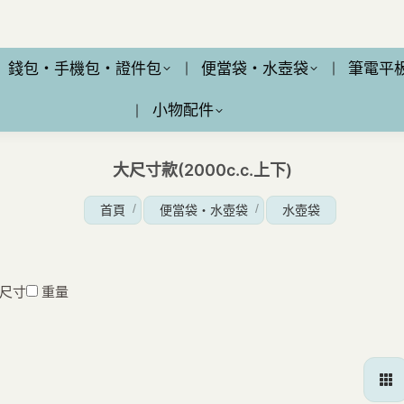
錢包・手機包・證件包
便當袋・水壺袋
筆電平
小物配件
大尺寸款(2000c.c.上下)
您在這裡：
首頁
便當袋・水壺袋
水壺袋
尺寸
重量