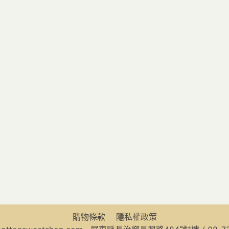
可
可
以
以
在
在
產
產
品
品
頁
頁
面
面
上
上
選
選
擇
擇
選
選
項
項
購物條款
隱私權政策