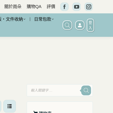
關於雨朵
購物QA
評價
Facebook
YouTube
Instagram
頁
頁
頁
板・文件收納
日常包款
登
面
面
面
入
在
在
在
新
新
新
窗
窗
窗
口
口
口
中
中
中
打
打
打
開
開
開
產
品
搜
尋