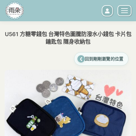
U561 方糖零錢包 台灣特色圖騰防潑水小錢包 卡片包
鑰匙包 隨身收納包
您在這裡：
回到剛剛瀏覽的位置
❮