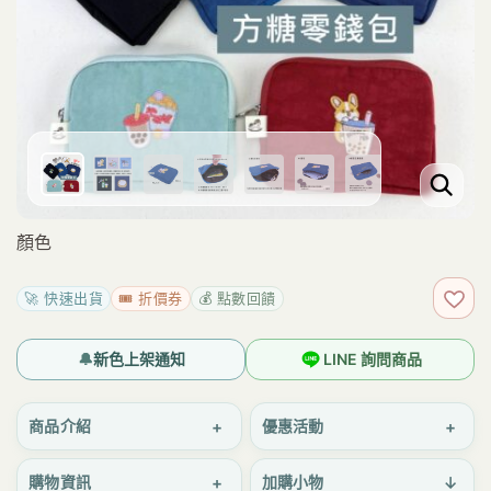
顏色
🚀 快速出貨
🎟️ 折價券
💰 點數回饋
加入
🔔
新色上架通知
LINE 詢問商品
+
+
商品介紹
優惠活動
+
↓
購物資訊
加購小物