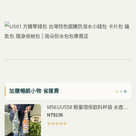
加購暢銷小物 省運費
M561/U558 輕量環保飲料杯袋 水壺提
袋 手搖杯袋 咖啡杯提袋 外帶飲料袋 通
NT$
135
勤外出隨身提袋
評分
5.00
滿
分 5