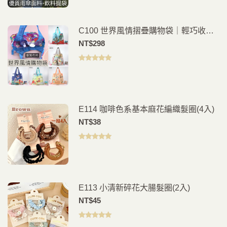
C100 世界風情摺疊購物袋｜輕巧收納
環保外出袋
NT$
298
評分
5.00
滿
分 5
E114 咖啡色系基本麻花編織髮圈(4入)
NT$
38
評分
5.00
滿
分 5
E113 小清新碎花大腸髮圈(2入)
NT$
45
評分
5.00
滿