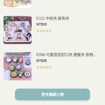
分 5
E111 中抓夾.鯊魚夾
NT$
19
評分
5.00
滿
分 5
E096 可愛造型封口夾.便籤夾.食物
夾.PP夾.書籤(2入)
NT$
29
評分
5.00
滿
分 5
更多暢銷小物