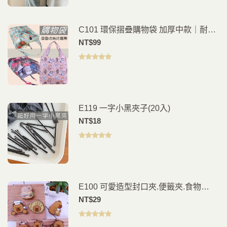
C101 環保摺疊購物袋 加厚中款｜耐用
防水材質好收納
NT$
99
評分
5.00
滿
分 5
E119 一字小黑夾子(20入)
NT$
18
評分
5.00
滿
分 5
E100 可愛造型封口夾.便籤夾.食物
夾.PP夾.書籤(2入)
NT$
29
評分
5.00
滿