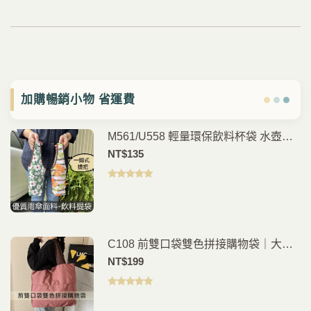
加購暢銷小物 省運費
M561/U558 輕量環保飲料杯袋 水壺提
袋 手搖杯袋 咖啡杯提袋 外帶飲料袋 通
NT$
135
勤外出隨身提袋
評分
5.00
滿
分 5
C108 前雙口袋雙色拼接購物袋｜大容
量｜手提肩背｜日常購物袋
NT$
199
評分
5.00
滿
分 5