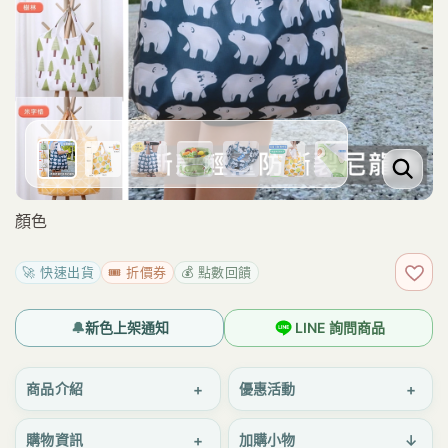
顏色
🚀 快速出貨
🎟️ 折價券
💰 點數回饋
加入
🔔
新色上架通知
LINE 詢問商品
+
+
商品介紹
優惠活動
+
↓
購物資訊
加購小物