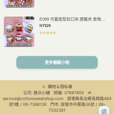
分 5
E099 可愛造型封口夾.便籤夾.食物
夾.PP夾.書籤(2入)
NT$
29
評分
5.00
滿
分 5
更多暢銷小物
購物＆隱私權
公司: 雅朵小舖 統編: 37687805 ✉
service@cottonsweetshop.com 屏東縣長治鄉長興路484
號1樓 / 08-7368139 門市: 屏東市中華路36號 / 08-
7332361