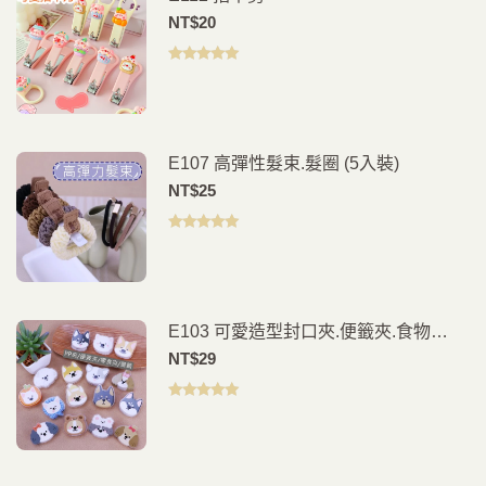
NT$
20
評分
5.00
滿
分 5
E107 高彈性髮束.髮圈 (5入裝)
NT$
25
評分
5.00
滿
分 5
E103 可愛造型封口夾.便籤夾.食物
夾.PP夾.書籤(2入)
NT$
29
評分
5.00
滿
分 5