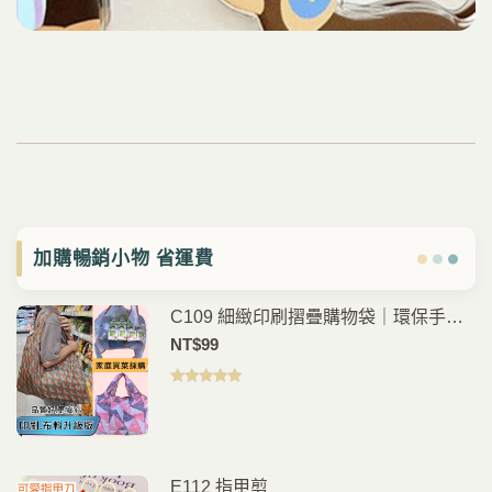
加購暢銷小物 省運費
C109 細緻印刷摺疊購物袋｜環保手提
袋｜日常購物外出袋｜輕便耐用
NT$
99
評分
5.00
滿
分 5
E112 指甲剪