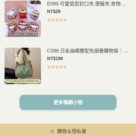
E099 可愛造型封口夾.便籤夾.食物
夾.PP夾.書籤(2入)
NT$
29
評分
5.00
滿
分 5
C098 日系抽繩雙配色摺疊購物袋｜多
色可選｜環保購物袋｜輕便手提買菜袋
NT$
199
評分
5.00
滿
分 5
更多暢銷小物
購物＆隱私權