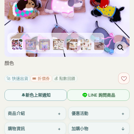
顏色
🚀 快速出貨
🎟️ 折價券
💰 點數回饋
加入
🔔
新色上架通知
LINE 詢問商品
+
+
商品介紹
優惠活動
+
↓
購物資訊
加購小物