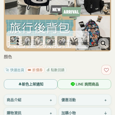
顏色
🚀 快速出貨
🎟️ 折價券
💰 點數回饋
加入
🔔
新色上架通知
LINE 詢問商品
+
+
商品介紹
優惠活動
+
↓
購物資訊
加購小物