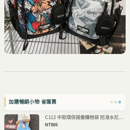
加購暢銷小物 省運費
C112 中款環保摺疊購物袋 防潑水尼龍
購物袋 可折疊手提袋 買菜袋 外出收納
NT$
65
袋