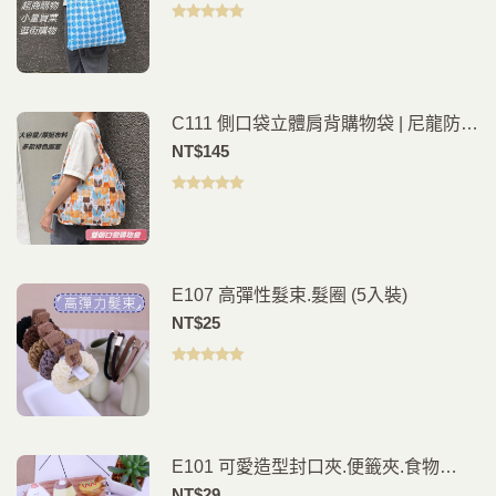
評分
5.00
滿
分 5
C111 側口袋立體肩背購物袋 | 尼龍防潑
水多功能購物包
NT$
145
評分
5.00
滿
分 5
E107 高彈性髮束.髮圈 (5入裝)
NT$
25
評分
5.00
滿
分 5
E101 可愛造型封口夾.便籤夾.食物
夾.PP夾.書籤(2入)
NT$
29