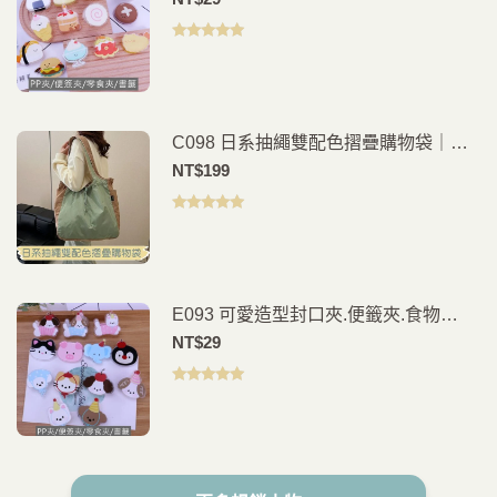
評分
5.00
滿
分 5
C098 日系抽繩雙配色摺疊購物袋｜多
色可選｜環保購物袋｜輕便手提買菜袋
NT$
199
評分
5.00
滿
分 5
E093 可愛造型封口夾.便籤夾.食物
夾.PP夾.書籤(2入)
NT$
29
評分
5.00
滿
分 5