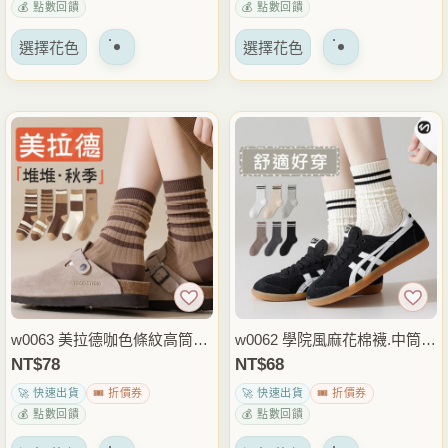
💰 點數回饋
💰 點數回饋
選
選
該
該
擇
擇
選擇花色
選擇花色
產
產
選
選
品
品
項
項
有
有
多
多
種
種
變
變
體。
體。
可
可
以
以
在
在
產
產
品
品
w0063 美拉德咖色條紋高筒堆
w0062 學院風麻花棉襪.中筒
頁
頁
堆襪.棉襪.中筒襪.襪子
襪.襪子
NT$
78
NT$
68
面
面
🚀 快速出貨
🎟️ 折價券
🚀 快速出貨
🎟️ 折價券
上
上
💰 點數回饋
💰 點數回饋
選
選
該
該
擇
擇