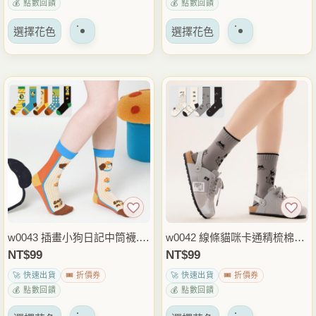
💰 點數回饋
💰 點數回饋
選
選
該
該
擇
擇
選擇花色
選擇花色
產
產
選
選
品
品
項
項
有
有
多
多
種
種
變
變
體。
體。
可
可
以
以
在
在
產
產
品
品
w0043 插畫小狗日記中筒襪.棉
w0042 線條貓咪卡通精梳棉中
頁
頁
襪.襪子
筒襪.情侶襪.襪子
NT$
99
NT$
99
面
面
🚀 快速出貨
🎟️ 折價券
🚀 快速出貨
🎟️ 折價券
上
上
💰 點數回饋
💰 點數回饋
選
選
該
該
擇
擇