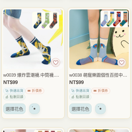
品
品
項
項
有
有
多
多
種
種
變
變
體。
體。
可
可
以
以
在
在
產
產
品
品
w0039 爆炸雲潮襪.中筒襪.短
w0038 萌寵樂園個性百搭中筒
頁
頁
襪.襪子
襪.短襪.襪子
NT$
99
NT$
99
面
面
🚀 快速出貨
🎟️ 折價券
🚀 快速出貨
🎟️ 折價券
上
上
💰 點數回饋
💰 點數回饋
選
選
該
該
擇
擇
選擇花色
選擇花色
產
產
選
選
品
品
項
項
有
有