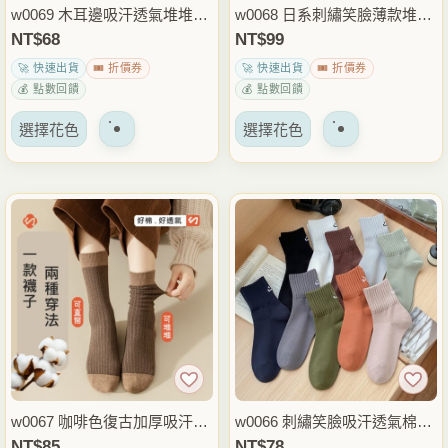
品
品
w0069 木耳邊吸汗透氣堆堆襪.
w0068 日系刺繡笑臉薄款堆堆
頁
頁
中筒襪.棉襪
棉襪.長襪.襪子
NT$
68
NT$
99
面
面
🚀 快速出貨
🎟️ 折價券
🚀 快速出貨
🎟️ 折價券
上
上
💰 點數回饋
💰 點數回饋
選
選
該
該
擇
擇
選擇花色
選擇花色
產
產
選
選
品
品
項
項
有
有
多
多
種
種
變
變
體。
體。
可
可
以
以
在
在
產
產
品
品
w0067 咖啡色復古加厚吸汗堆
w0066 刺繡笑臉吸汗透氣棉襪.
頁
頁
堆棉襪.長襪.襪子
中筒襪.襪子
NT$
85
NT$
78