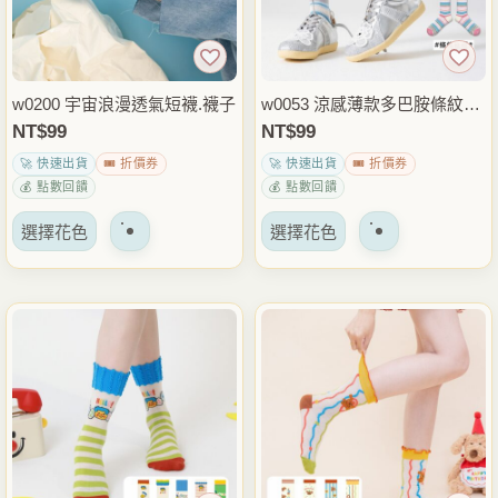
以
以
在
在
產
產
品
品
w0200 宇宙浪漫透氣短襪.襪子
w0053 涼感薄款多巴胺條紋中
頁
頁
筒襪.個性棉襪.襪子
NT$
99
NT$
99
面
面
🚀 快速出貨
🎟️ 折價券
🚀 快速出貨
🎟️ 折價券
上
上
💰 點數回饋
💰 點數回饋
選
選
該
該
擇
擇
選擇花色
選擇花色
產
產
選
選
品
品
項
項
有
有
多
多
種
種
變
變
體。
體。
可
可
以
以
在
在