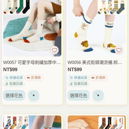
多
多
種
種
變
變
體。
體。
可
可
以
以
在
在
產
產
品
品
W0057 可愛字母刺繡加厚中筒
W0056 美式街頭潮流襪.棕色
頁
頁
襪.棉襪.襪子
棉襪.襪子
NT$
99
NT$
99
面
面
🚀 快速出貨
🎟️ 折價券
🚀 快速出貨
🎟️ 折價券
上
上
💰 點數回饋
💰 點數回饋
選
選
該
該
擇
擇
選擇花色
選擇花色
產
產
選
選
品
品
項
項
有
有
多
多
種
種