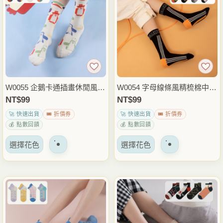
變
變
體。
體。
可
可
以
以
在
在
產
產
品
品
W0055 企鵝卡通插畫休閒風中
W0054 字母線條風精梳棉中筒
頁
頁
筒襪.棉襪.襪子
襪.棉襪.襪子
NT$
99
NT$
99
面
面
🚀 快速出貨
🎟️ 折價券
🚀 快速出貨
🎟️ 折價券
上
上
💰 點數回饋
💰 點數回饋
選
選
該
該
擇
擇
選擇花色
選擇花色
產
產
選
選
品
品
項
項
有
有
多
多
種
種
變
變