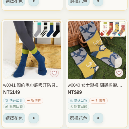
選擇花色
選擇花色
產
產
選
選
品
品
項
項
有
有
多
多
種
種
變
變
體。
體。
可
可
以
以
在
在
產
產
品
品
w0041 簡約毛巾底吸汗防臭情
w0040 女士潮襪.翻邊棉襪.吸
頁
頁
侶襪.中筒襪.襪子(厚款秋冬襪)
汗透氣中筒襪.襪子
NT$
149
NT$
99
面
面
🚀 快速出貨
🎟️ 折價券
🚀 快速出貨
🎟️ 折價券
上
上
💰 點數回饋
💰 點數回饋
選
選
該
該
擇
擇
選擇花色
選擇花色
產
產
選
選