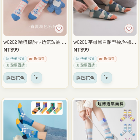
體。
體。
可
可
以
以
在
在
產
產
品
品
w0202 精梳棉船型透氣短襪.襪
w0201 字母黑白船型襪.短襪.
頁
頁
子
襪子
NT$
99
NT$
99
面
面
🚀 快速出貨
🎟️ 折價券
🚀 快速出貨
🎟️ 折價券
上
上
💰 點數回饋
💰 點數回饋
選
選
該
該
擇
擇
選擇花色
選擇花色
產
產
選
選
品
品
項
項
有
有
多
多
種
種
變
變
體。
體。
可
可