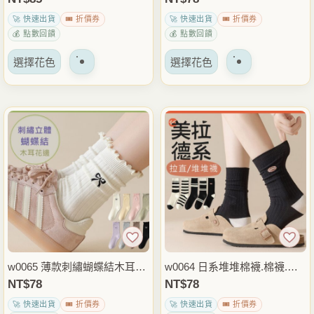
面
面
🚀 快速出貨
🎟️ 折價券
🚀 快速出貨
🎟️ 折價券
上
上
💰 點數回饋
💰 點數回饋
選
選
該
該
擇
擇
選擇花色
選擇花色
產
產
選
選
品
品
項
項
有
有
多
多
種
種
變
變
體。
體。
可
可
以
以
在
在
產
產
品
品
w0065 薄款刺繡蝴蝶結木耳邊
w0064 日系堆堆棉襪.棉襪.中
頁
頁
堆堆棉襪.中筒襪.襪子
筒襪.襪子
NT$
78
NT$
78
面
面
🚀 快速出貨
🎟️ 折價券
🚀 快速出貨
🎟️ 折價券
上
上