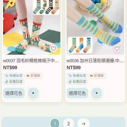
多
多
種
種
變
變
體。
體。
可
可
以
以
在
在
產
產
品
品
w0037 羽毛紗精梳棉吸汗中筒
w0036 加州日落街頭潮襪.中筒
頁
頁
襪.襪子
襪.短襪.襪子
NT$
99
NT$
99
面
面
🚀 快速出貨
🎟️ 折價券
🚀 快速出貨
🎟️ 折價券
上
上
💰 點數回饋
💰 點數回饋
選
選
該
該
擇
擇
選擇花色
選擇花色
產
產
選
選
品
品
項
項
有
有
多
多
1
2
→
種
種