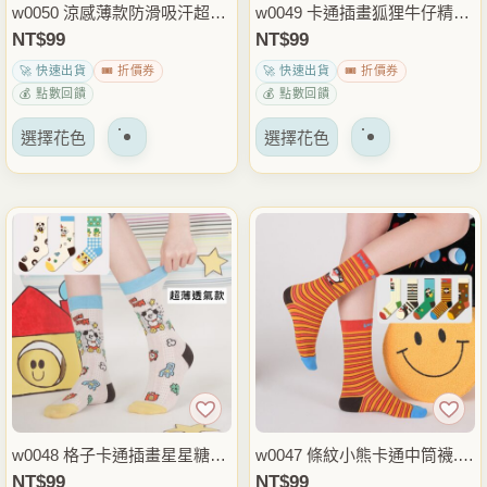
w0050 涼感薄款防滑吸汗超薄
w0049 卡通插畫狐狸牛仔精梳
頁
頁
透明玻璃絲水晶襪.棉襪.襪子
棉中筒襪.棉襪.襪子
NT$
99
NT$
99
面
面
🚀 快速出貨
🎟️ 折價券
🚀 快速出貨
🎟️ 折價券
上
上
💰 點數回饋
💰 點數回饋
選
選
該
該
擇
擇
選擇花色
選擇花色
產
產
選
選
品
品
項
項
有
有
多
多
種
種
變
變
體。
體。
可
可
以
以
在
在
產
產
品
品
w0048 格子卡通插畫星星糖精
w0047 條紋小熊卡通中筒襪.襪
頁
頁
梳棉中筒襪.棉襪.襪子
子
NT$
99
NT$
99