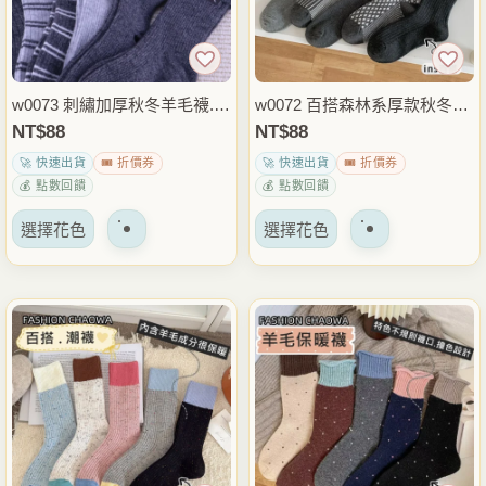
w0073 刺繡加厚秋冬羊毛襪.長
w0072 百搭森林系厚款秋冬襪.
襪
中筒襪
NT$
88
NT$
88
🚀 快速出貨
🎟️ 折價券
🚀 快速出貨
🎟️ 折價券
💰 點數回饋
💰 點數回饋
該
該
選擇花色
選擇花色
產
產
品
品
有
有
多
多
種
種
變
變
體。
體。
可
可
以
以
在
在