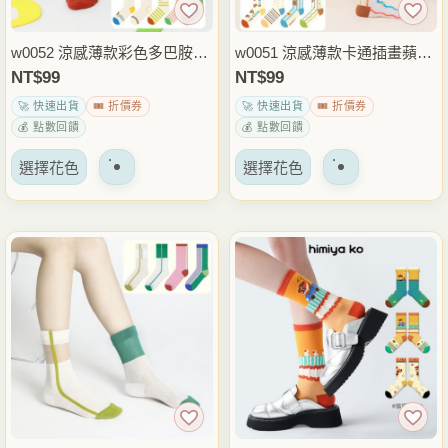
產
產
品
品
w0052 涼感薄款彩色多巴胺泡
w0051 涼感薄款卡通插畫蘋果
頁
頁
泡襪口條紋字母中筒襪.棉襪.
小狗時尚潮流棉襪.襪子
NT$
99
NT$
99
面
面
襪子
🚀 快速出貨
🎟️ 折價券
🚀 快速出貨
🎟️ 折價券
上
上
💰 點數回饋
💰 點數回饋
選
選
該
該
擇
擇
選擇花色
選擇花色
產
產
選
選
品
品
項
項
有
有
多
多
種
種
變
變
體。
體。
可
可
以
以
在
在
產
產
品
品