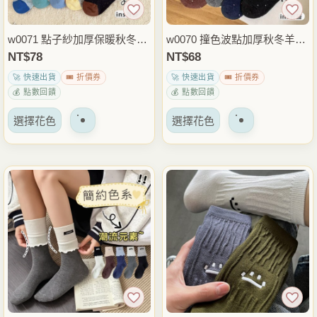
產
產
品
品
w0071 點子紗加厚保暖秋冬羊
w0070 撞色波點加厚秋冬羊毛
頁
頁
毛襪.堆堆長襪
襪.堆堆中筒襪
NT$
78
NT$
68
面
面
🚀 快速出貨
🎟️ 折價券
🚀 快速出貨
🎟️ 折價券
上
上
💰 點數回饋
💰 點數回饋
選
選
該
該
擇
擇
選擇花色
選擇花色
產
產
選
選
品
品
項
項
有
有
多
多
種
種
變
變
體。
體。
可
可
以
以
在
在
產
產