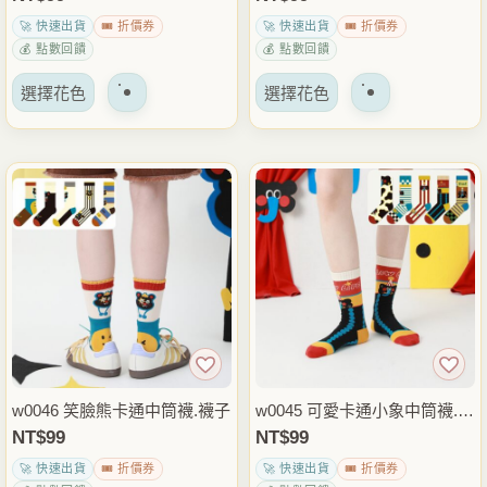
面
面
🚀 快速出貨
🎟️ 折價券
🚀 快速出貨
🎟️ 折價券
上
上
💰 點數回饋
💰 點數回饋
選
選
該
該
擇
擇
選擇花色
選擇花色
產
產
選
選
品
品
項
項
有
有
多
多
種
種
變
變
體。
體。
可
可
以
以
在
在
產
產
品
品
w0046 笑臉熊卡通中筒襪.襪子
w0045 可愛卡通小象中筒襪.情
頁
頁
侶款棉襪.襪子
NT$
99
NT$
99
面
面
🚀 快速出貨
🎟️ 折價券
🚀 快速出貨
🎟️ 折價券
上
上