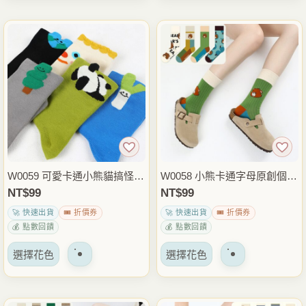
品
品
項
項
有
有
多
多
種
種
變
變
體。
體。
可
可
以
以
在
在
產
產
品
品
W0059 可愛卡通小熊貓搞怪個
W0058 小熊卡通字母原創個性
頁
頁
性棉襪.襪子
中筒襪.棉襪.襪子
NT$
99
NT$
99
面
面
🚀 快速出貨
🎟️ 折價券
🚀 快速出貨
🎟️ 折價券
上
上
💰 點數回饋
💰 點數回饋
選
選
該
該
擇
擇
選擇花色
選擇花色
產
產
選
選
品
品
項
項
有
有