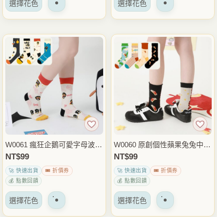
選擇花色
選擇花色
產
產
選
選
品
品
項
項
有
有
多
多
種
種
變
變
體。
體。
可
可
以
以
在
在
產
產
品
品
W0061 瘋狂企鵝可愛字母波浪
W0060 原創個性蘋果兔兔中筒
頁
頁
邊中筒襪.棉襪.襪子
襪.棉襪.襪子
NT$
99
NT$
99
面
面
🚀 快速出貨
🎟️ 折價券
🚀 快速出貨
🎟️ 折價券
上
上
💰 點數回饋
💰 點數回饋
選
選
該
該
擇
擇
選擇花色
選擇花色
產
產
選
選