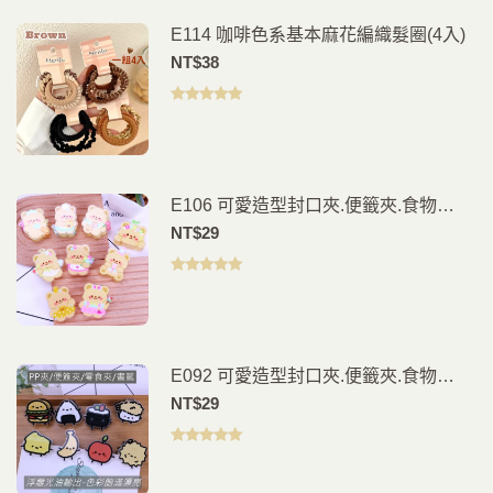
E114 咖啡色系基本麻花編織髮圈(4入)
NT$
38
評分
5.00
滿
分 5
E106 可愛造型封口夾.便籤夾.食物
夾.PP夾.書籤(2入)
NT$
29
評分
5.00
滿
分 5
E092 可愛造型封口夾.便籤夾.食物
夾.PP夾.書籤(2入)
NT$
29
評分
5.00
滿
分 5