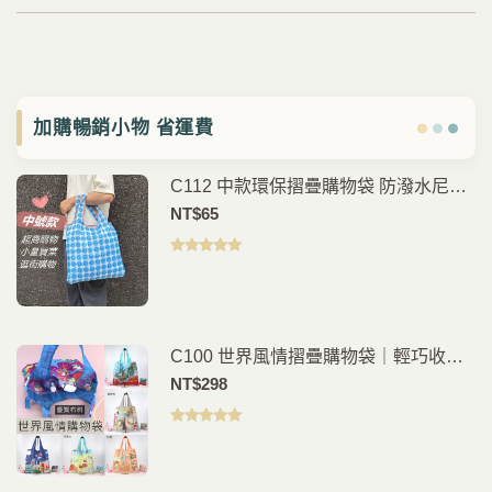
加購暢銷小物 省運費
C112 中款環保摺疊購物袋 防潑水尼龍
購物袋 可折疊手提袋 買菜袋 外出收納
NT$
65
袋
評分
5.00
滿
分 5
C100 世界風情摺疊購物袋｜輕巧收納
環保外出袋
NT$
298
評分
5.00
滿
分 5