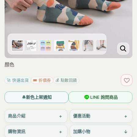
顏色
🚀 快速出貨
🎟️ 折價券
💰 點數回饋
加入
🔔
新色上架通知
LINE 詢問商品
+
+
商品介紹
優惠活動
+
↓
購物資訊
加購小物