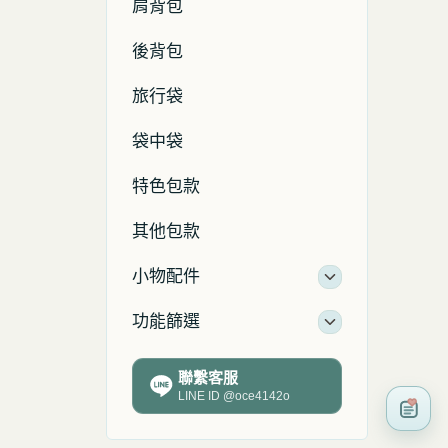
肩背包
後背包
旅行袋
袋中袋
特色包款
其他包款
小物配件
功能篩選
聯繫客服
LINE ID @oce4142o