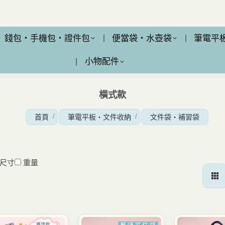
錢包・手機包・證件包
便當袋・水壺袋
筆電平
小物配件
橫式款
您在這裡：
首頁
筆電平板・文件收納
文件袋・補習袋
尺寸
重量