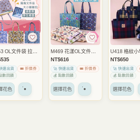
53 OL文件袋 拉鍊
M469 花漾OL文件袋
U418 格紋
潑水資料袋 補習袋
拉鍊防水資料袋 A4檔
包 A4文件袋
$
535
NT$
616
NT$
650
包 A4檔案收納包
案收納包 辦公文件包
資料袋 防潑
 快速出貨
🎟️ 折價券
🚀 快速出貨
🎟️ 折價券
🚀 快速出貨
班上課通勤包 雨朵
上班通勤收納 雨朵防
上課辦公通勤
 點數回饋
💰 點數回饋
💰 點數回饋
水包
水包
防水包
該
該
該
擇花色
選擇花色
選擇花色
產
產
產
品
品
品
有
有
有
多
多
多
種
種
種
變
變
變
體。
體。
體