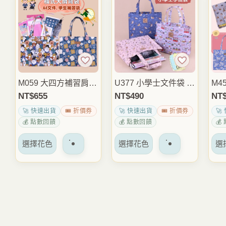
M059 大四方補習肩背
U377 小學士文件袋 磁
M4
包 大容量A4文件袋 防
扣防水資料袋 小型檔
防
NT$
655
NT$
490
NT
潑水資料袋 補習袋 書
案收納包 考卷講義收
肩背
🚀 快速出貨
🎟️ 折價券
🚀 快速出貨
🎟️ 折價券
🚀
袋 上課通勤包 雨朵防
納 上課辦公小物包 雨
上
💰 點數回饋
💰 點數回饋
💰
水包
朵防水包
防
該
該
選擇花色
選擇花色
選
產
產
品
品
有
有
多
多
種
種
變
變
體。
體。