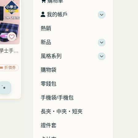
購物車
我的帳戶
熱銷
新品
小學士手提
風格系列
 磁扣開口
水手提袋
🎟️ 折價券
購物袋
包 雨朵
零錢包
手機袋/手機包
長夾・中夾・短夾
證件套
。