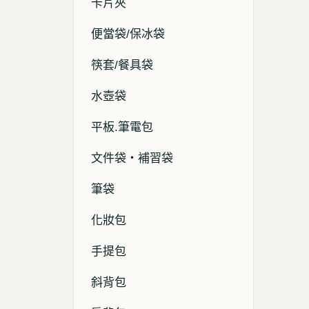
卡片夾
便當袋/保冰袋
筷套/餐具袋
水壺袋
平板.筆電包
文件袋・補習袋
筆袋
化妝包
手提包
斜背包