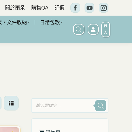
關於雨朵
購物QA
評價
Facebook
YouTube
Instagram
頁
頁
頁
板・文件收納
日常包款
登
面
面
面
入
在
在
在
新
新
新
窗
窗
窗
口
口
口
中
中
中
打
打
打
開
開
開
產
品
搜
尋