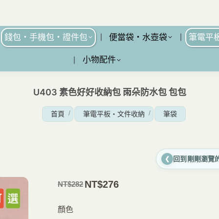
錢包・手機包・證件包
便當袋・水壺袋
筆電平
小物配件
U403 素色好好收納包 雨朵防水包 包包
您在這裡：
首頁
筆電平板・文件收納
筆袋
回到剛剛瀏覽
❮
NT$
276
NT$
282
原
目
價
前
顏色