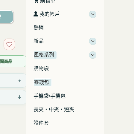
購物車
我的帳戶
車
熱銷
新品
加入收藏
風格系列
 詢問商品
購物袋
+
零錢包
手機袋/手機包
↓
長夾・中夾・短夾
證件套