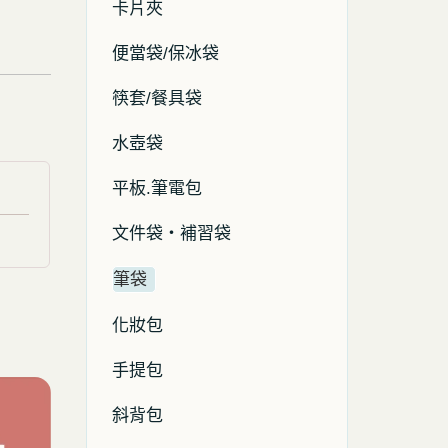
卡片夾
便當袋/保冰袋
筷套/餐具袋
水壺袋
平板.筆電包
文件袋・補習袋
筆袋
化妝包
手提包
斜背包