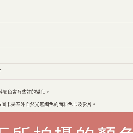
包
享
享
包
Facebook
WhatsApp
包
數
量
分
面料顏色會有些許的變化。
下方圖卡是室外自然光無調色的面料色卡及影片。