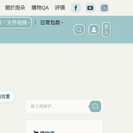
關於雨朵
購物QA
評價
Facebook
YouTube
Instagram
頁
頁
頁
板・文件收納
日常包款
登
面
面
面
入
在
在
在
新
新
新
窗
窗
窗
口
口
口
中
中
中
打
打
打
的位置
開
開
開
產
品
搜
尋