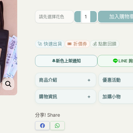
為：
價
NT$282。
格
加入購物
請先選擇花色
是：
U403
NT$276。
素
色
🚀 快速出貨
🎟️ 折價券
💰 點數回饋
好
好
🔔
新色上架通知
LINE
收
納
+
商品介紹
優惠活動
包
+
購物資訊
加購小物
雨
朵
分享! Share
防
水
分
分