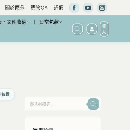
關於雨朵
購物QA
評價
Facebook
YouTube
Instagram
頁
頁
頁
板・文件收納
日常包款
登
面
面
面
入
在
在
在
新
新
新
窗
窗
窗
口
口
口
中
中
中
打
打
打
的位置
開
開
開
產
品
搜
尋