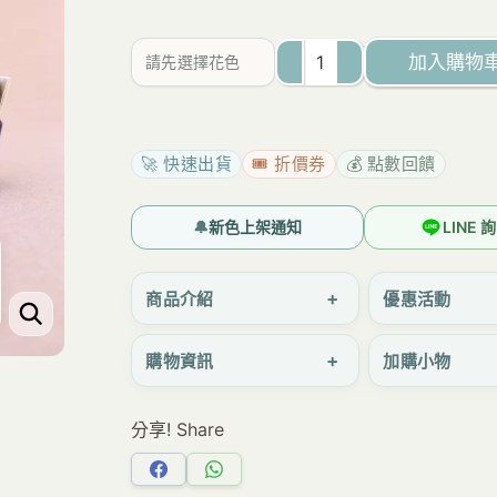
為：
價
NT$160。
格
加入購物
請先選擇花色
是：
U092
NT$150。
格
紋
🚀 快速出貨
🎟️ 折價券
💰 點數回饋
口
紅
🔔
新色上架通知
LINE
小
零
+
商品介紹
優惠活動
錢
+
購物資訊
加購小物
包
雨
分享! Share
朵
防
分
分