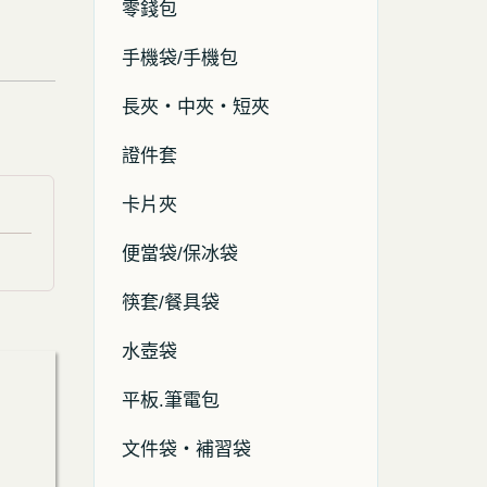
零錢包
手機袋/手機包
長夾・中夾・短夾
證件套
卡片夾
便當袋/保冰袋
筷套/餐具袋
水壺袋
平板.筆電包
文件袋・補習袋