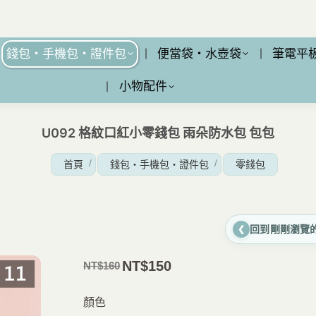
錢包・手機包・證件包
便當袋・水壺袋
筆電平
小物配件
U092 格紋口紅小零錢包 雨朵防水包 包包
您在這裡：
首頁
錢包・手機包・證件包
零錢包
回到剛剛瀏覽
❮
NT$
150
NT$
160
原
目
價
前
顏色