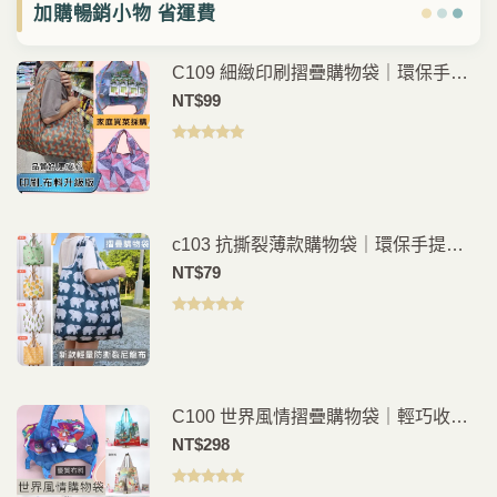
加購暢銷小物 省運費
C109 細緻印刷摺疊購物袋｜環保手提
袋｜日常購物外出袋｜輕便耐用
NT$
99
評分
5.00
滿
分 5
c103 抗撕裂薄款購物袋｜環保手提袋
｜日常購物外出袋｜輕便耐用
NT$
79
評分
5.00
滿
分 5
C100 世界風情摺疊購物袋｜輕巧收納
環保外出袋
NT$
298
評分
5.00
滿