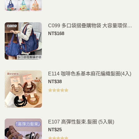
分 5
C099 多口袋摺疊購物袋 大容量環保買
菜袋 分類收納手提袋 外出購物旅行收
NT$
168
納包
E114 咖啡色系基本麻花編織髮圈(4入)
NT$
38
評分
5.00
滿
分 5
E107 高彈性髮束.髮圈 (5入裝)
NT$
25