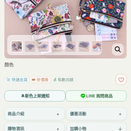
顏色
🚀 快速出貨
🎟️ 折價券
💰 點數回饋
加入
🔔
新色上架通知
LINE 詢問商品
+
+
商品介紹
優惠活動
+
↓
購物資訊
加購小物