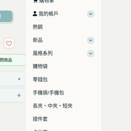
購物車
我的帳戶
車
熱銷
新品
加入收藏
風格系列
 詢問商品
購物袋
+
零錢包
手機袋/手機包
↓
長夾・中夾・短夾
證件套