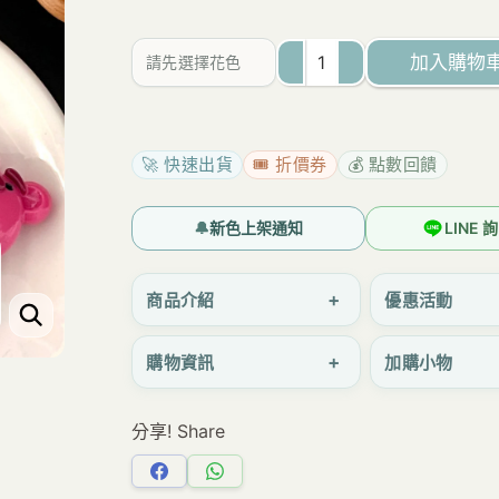
加入購物
請先選擇花色
E061
可
愛
🚀 快速出貨
🎟️ 折價券
💰 點數回饋
甜
美
🔔
新色上架通知
LINE
側
邊
+
商品介紹
優惠活動
瀏
+
購物資訊
加購小物
海
夾,
分享! Share
髮
夾
分
分