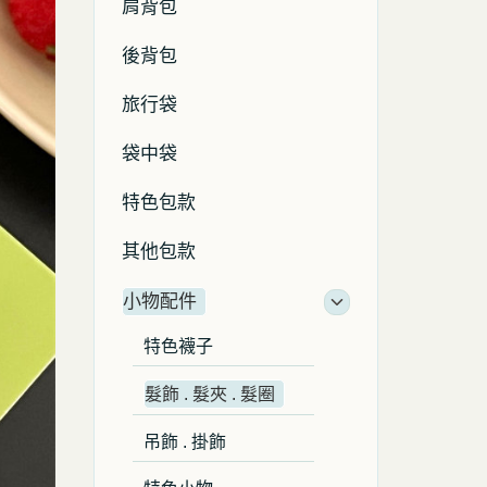
肩背包
後背包
旅行袋
袋中袋
特色包款
其他包款
小物配件
特色襪子
髮飾 . 髮夾 . 髮圈
吊飾 . 掛飾