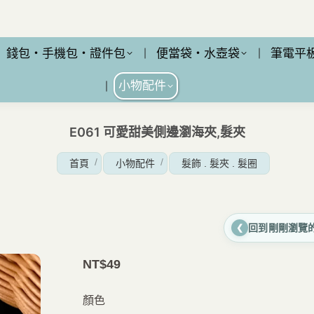
錢包・手機包・證件包
便當袋・水壺袋
筆電平
小物配件
E061 可愛甜美側邊瀏海夾,髮夾
您在這裡：
首頁
小物配件
髮飾 . 髮夾 . 髮圈
回到剛剛瀏覽
❮
NT$
49
顏色