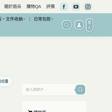
關於雨朵
購物QA
評價
Facebook
YouTube
Instagram
頁
頁
頁
板・文件收納
日常包款
登
面
面
面
入
在
在
在
新
新
新
窗
窗
窗
口
口
口
中
中
中
打
打
打
的位置
開
開
開
產
品
搜
尋