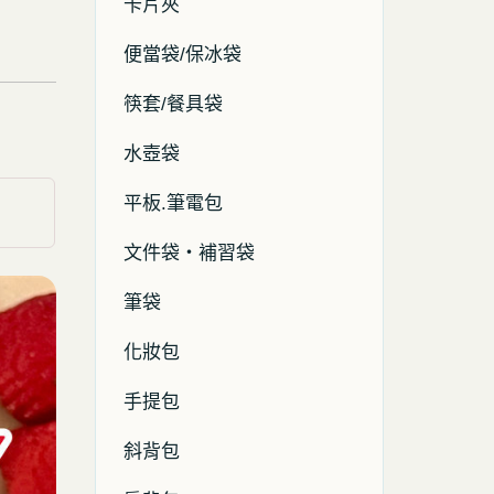
卡片夾
便當袋/保冰袋
筷套/餐具袋
水壺袋
平板.筆電包
文件袋・補習袋
筆袋
化妝包
手提包
斜背包