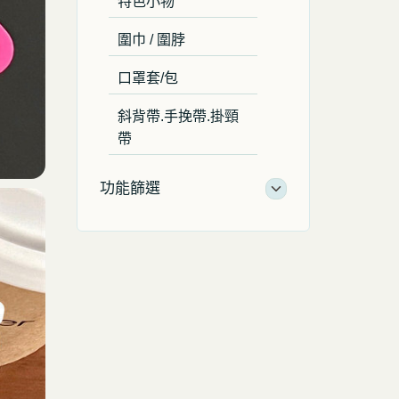
特色小物
圍巾 / 圍脖
口罩套/包
斜背帶.手挽帶.掛頸
帶
功能篩選