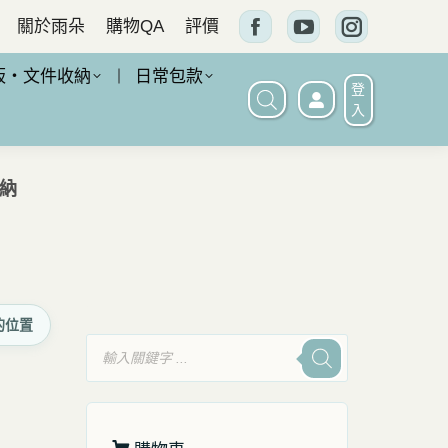
關於雨朵
購物QA
評價
Facebook
YouTube
Instagram
頁
頁
頁
板・文件收納
日常包款
登
面
面
面
入
在
在
在
新
新
新
收納
窗
窗
窗
口
口
口
中
中
中
打
打
打
的位置
開
開
開
產
品
搜
尋