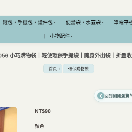
錢包・手機包・證件包
便當袋・水壺袋
筆電平
小物配件
056 小巧購物袋｜輕便環保手提袋｜隨身外出袋｜折疊
您在這裡：
首頁
環保購物袋
回到剛剛瀏覽
❮
NT$
90
顏色