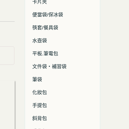
卡片夾
便當袋/保冰袋
筷套/餐具袋
水壺袋
平板.筆電包
文件袋・補習袋
筆袋
化妝包
手提包
斜背包