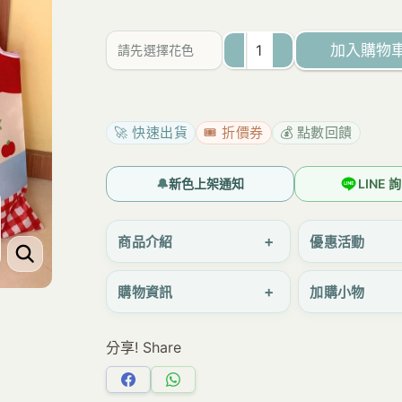
加入購物
請先選擇花色
E056
小
巧
🚀 快速出貨
🎟️ 折價券
💰 點數回饋
購
物
🔔
新色上架通知
LINE
袋
｜
+
商品介紹
優惠活動
輕
+
購物資訊
加購小物
便
環
分享! Share
保
手
分
分