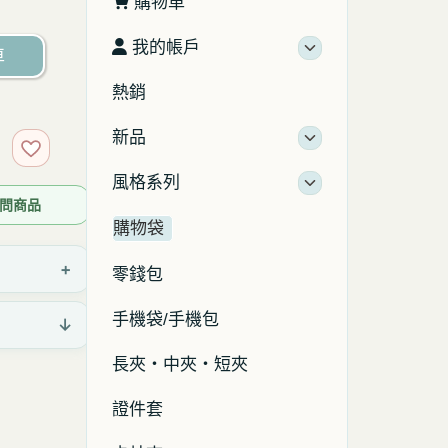
購物車
我的帳戶
車
熱銷
新品
加入收藏
風格系列
 詢問商品
購物袋
+
零錢包
手機袋/手機包
↓
長夾・中夾・短夾
證件套