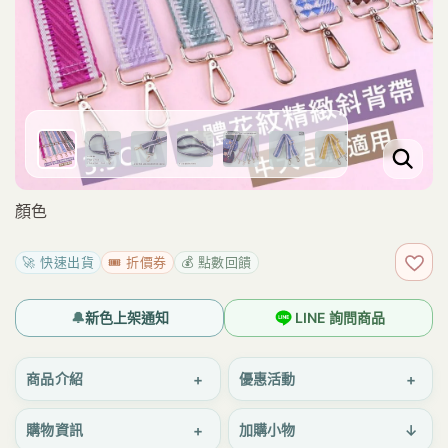
顏色
🚀 快速出貨
🎟️ 折價券
💰 點數回饋
加入
🔔
新色上架通知
LINE 詢問商品
+
+
商品介紹
優惠活動
+
↓
購物資訊
加購小物