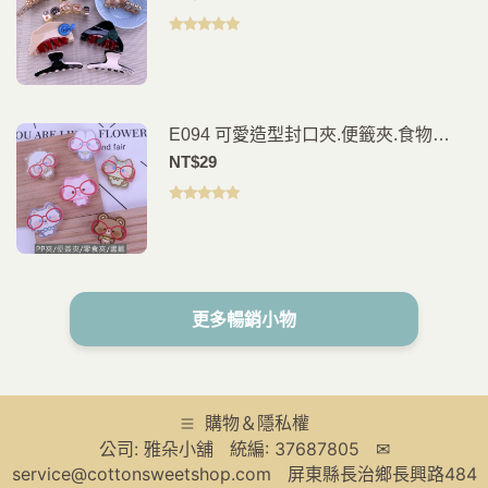
評分
5.00
滿
分 5
E094 可愛造型封口夾.便籤夾.食物
夾.PP夾.書籤(2入)
NT$
29
評分
5.00
滿
分 5
更多暢銷小物
購物＆隱私權
公司: 雅朵小舖 統編: 37687805 ✉
service@cottonsweetshop.com 屏東縣長治鄉長興路484