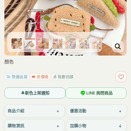
顏色
🚀 快速出貨
🎟️ 折價券
💰 點數回饋
加入
🔔
新色上架通知
LINE 詢問商品
+
+
商品介紹
優惠活動
+
↓
購物資訊
加購小物