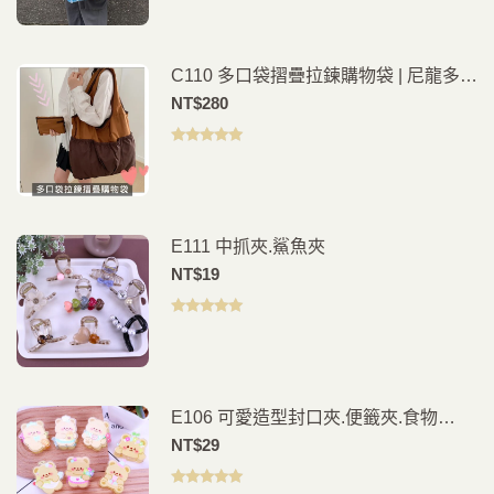
分 5
C110 多口袋摺疊拉鍊購物袋 | 尼龍多功
能肩背包
NT$
280
評分
5.00
滿
分 5
E111 中抓夾.鯊魚夾
NT$
19
評分
5.00
滿
分 5
E106 可愛造型封口夾.便籤夾.食物
夾.PP夾.書籤(2入)
NT$
29