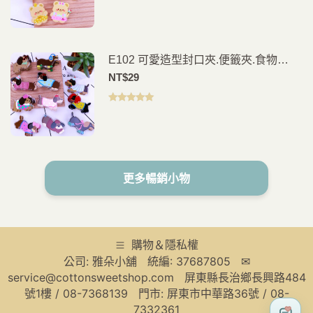
評分
5.00
滿
分 5
E102 可愛造型封口夾.便籤夾.食物
夾.PP夾.書籤(2入)
NT$
29
評分
5.00
滿
分 5
更多暢銷小物
購物＆隱私權
公司: 雅朵小舖 統編: 37687805 ✉
service@cottonsweetshop.com 屏東縣長治鄉長興路484
號1樓 / 08-7368139 門市: 屏東市中華路36號 / 08-
7332361