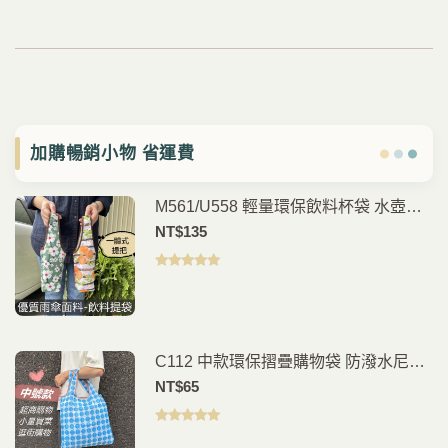
加購暢銷小物 省運費
M561/U558 輕量環保飲料杯袋 水壺提
袋 手搖杯袋 咖啡杯提袋 外帶飲料袋 通
NT$
135
勤外出隨身提袋
評分
5.00
滿
分 5
C112 中款環保摺疊購物袋 防潑水尼龍
購物袋 可折疊手提袋 買菜袋 外出收納
NT$
65
袋
評分
5.00
滿