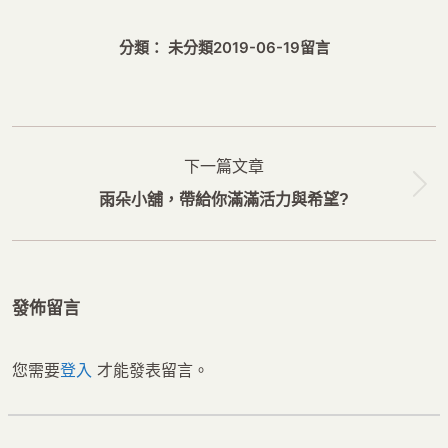
分類： 未分類
2019-06-19
留言
文
下一篇文章
章
下
雨朵小舖，帶給你滿滿活力與希望?
导
一
航
篇
文
發佈留言
章：
您需要
登入
才能發表留言。