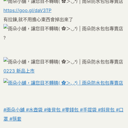
https://goo.gl/daV3TP
有拉鍊,就不用擔心東西會掉出來了
?
0223 新品上市
#
雨朵小舖
#
水壺袋
#
後背包
#
零錢包
#
手提袋
#
斜背包
#
口
罩
#
筷套