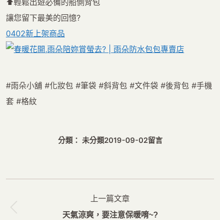
⬆輕鬆出遊必備的船側背包
讓您留下最美的回憶?
0402新上架商品
#雨朵小舖
#化妝包
#筆袋
#斜背包
#文件袋
#後背包
#手機
套
#格紋
分類： 未分類
2019-09-02
留言
文
上一篇文章
章
上
天氣涼爽，要注意保暖唷~?