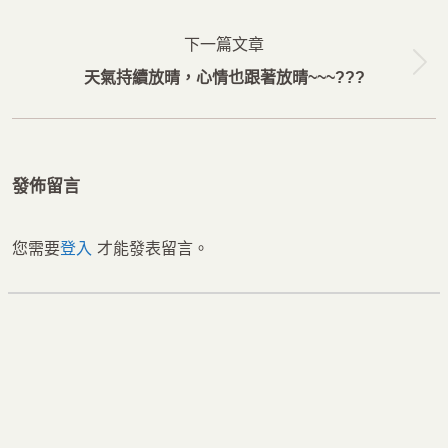
导
一
航
下一篇文章
篇
下
天氣持續放晴，心情也跟著放晴~~~???
文
一
章：
篇
文
發佈留言
章：
您需要
登入
才能發表留言。