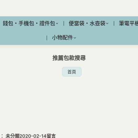
錢包・手機包・證件包
便當袋・水壺袋
筆電平
小物配件
推薦包款搜尋
您在這裡：
首頁
： 未分類
2020-02-14
留言