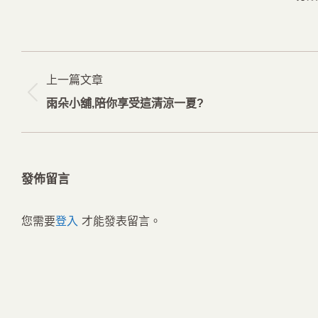
文
上一篇文章
章
上
雨朵小舖,陪你享受這清涼一夏?
导
一
航
篇
文
發佈留言
章：
您需要
登入
才能發表留言。