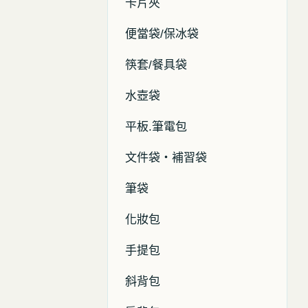
卡片夾
便當袋/保冰袋
筷套/餐具袋
水壺袋
平板.筆電包
文件袋・補習袋
筆袋
化妝包
手提包
斜背包