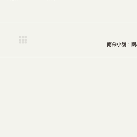
下
雨朵小舖，關
一
篇
文
章：