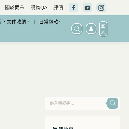
關於雨朵
購物QA
評價
Facebook
YouTube
Instagram
頁
頁
頁
板・文件收納
日常包款
登
面
面
面
入
在
在
在
新
新
新
窗
窗
窗
口
口
口
中
中
中
打
打
打
開
開
開
產
品
搜
尋