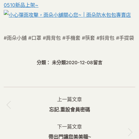
0510
新品上架~
#雨朵小舖
#口罩
#肩背包
#手機套
#筷套
#斜背包
#手提袋
分類： 未分類
2020-12-08
留言
文
上一篇文章
章
上
忘記.重設會員密碼
导
一
航
下一篇文章
篇
下
帶出門讓您美美噠~