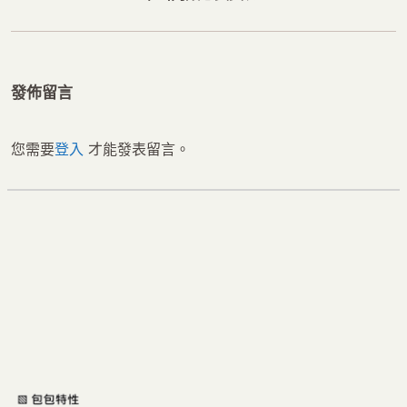
文
一
章：
篇
文
發佈留言
章：
您需要
登入
才能發表留言。