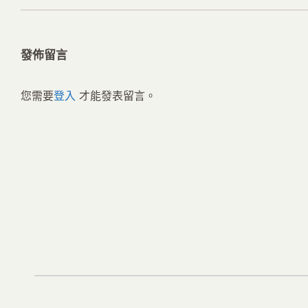
一
航
篇
文
發佈留言
章：
您需要
登入
才能發表留言。