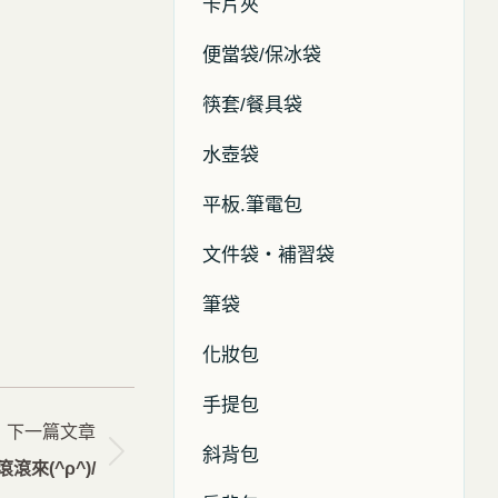
卡片夾
便當袋/保冰袋
筷套/餐具袋
水壺袋
平板.筆電包
文件袋・補習袋
筆袋
化妝包
手提包
下一篇文章
斜背包
來(^ρ^)/