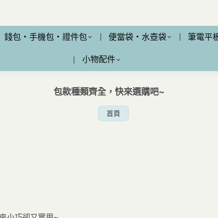
錢包・手機包・證件包
便當袋・水壺袋
筆電平
小物配件
包款種類齊全，快來選購吧~
您在這裡：
首頁
來小巧卻又實用~