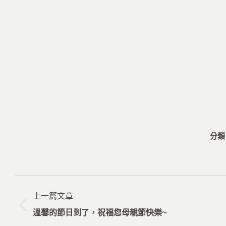
分類
文
上一篇文章
章
上
溫馨的節日到了，祝福您母親節快樂~
导