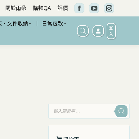
關於雨朵
購物QA
評價
Facebook
YouTube
Instagram
頁
頁
頁
板・文件收納
日常包款
登
面
面
面
入
在
在
在
新
新
新
窗
窗
窗
口
口
口
中
中
中
打
打
打
開
開
開
產
品
搜
尋