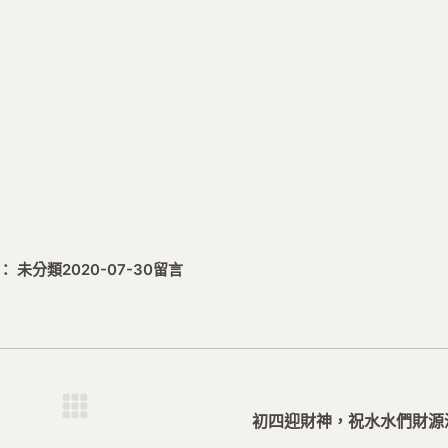
： 未分類
2020-07-30
留言
下
初四迎財神，祝水水們財源滾滾