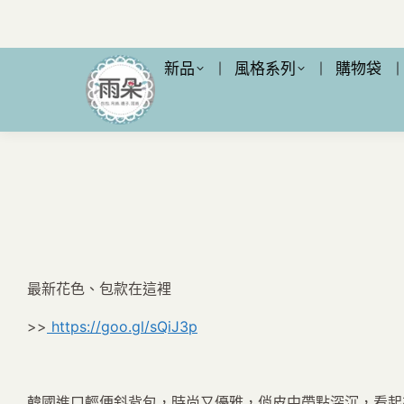
新品
風格系列
購物袋
最新花色、包款在這裡
>>
https://goo.gl/sQiJ3p
韓國進口輕便斜背包，時尚又優雅，俏皮中帶點深沉，看起