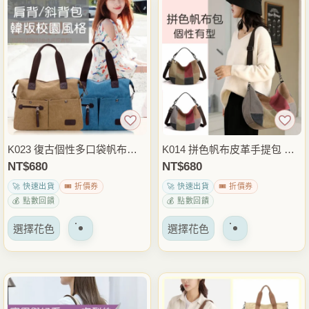
多
多
種
種
變
變
體。
體。
可
可
以
以
在
在
產
產
品
品
K023 復古個性多口袋帆布包
K014 拼色帆布皮革手提包 大
頁
頁
手提斜背兩用包 大容量休閒側
容量斜背包 休閒托特包 肩背
NT$
680
NT$
680
面
面
背包 日常通勤外出包
側背兩用包 日常通勤外出包
🚀 快速出貨
🎟️ 折價券
🚀 快速出貨
🎟️ 折價券
上
上
💰 點數回饋
💰 點數回饋
選
選
該
該
擇
擇
選擇花色
選擇花色
產
產
選
選
品
品
項
項
有
有
多
多
種
種