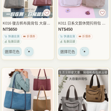
以
以
在
在
產
產
品
品
K016 復古帆布肩背包 大容量
K011 日系文藝休閒托特包 帆
頁
頁
托特包 休閒手提包 通勤上課
布手提包 簡約購物袋 日常外
NT$
650
NT$
450
面
面
外出收納包 雨朵防水包
出上課穿搭包 雨朵防水包
🚀 快速出貨
🎟️ 折價券
🚀 快速出貨
🎟️ 折價券
上
上
💰 點數回饋
💰 點數回饋
選
選
該
該
擇
擇
選擇花色
選擇花色
產
產
選
選
品
品
項
項
有
有
多
多
種
種
變
變
體。
體。
可
可
以
以
在
在