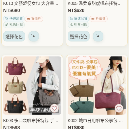
K010 文藝輕便女包 大容量帆
K005 溫柔系甜感帆布托特包
頁
頁
布包 媽媽包 肩背斜背兩用包
手提斜背兩用包 休閒肩背包
NT$
680
NT$
620
面
面
休閒側背包 外出上課通勤包
日常外出穿搭包
🚀 快速出貨
🎟️ 折價券
🚀 快速出貨
🎟️ 折價券
上
上
💰 點數回饋
💰 點數回饋
選
選
該
該
擇
擇
選擇花色
選擇花色
產
產
選
選
品
品
項
項
有
有
多
多
種
種
變
變
體。
體。
可
可
以
以
在
在
產
產
品
品
K003 多口袋帆布托特包 手提
K002 城市日用帆布公事包 手
頁
頁
斜背兩用包 大容量收納包 休
提肩背兩用包 休閒托特包 上
NT$
598
NT$
680