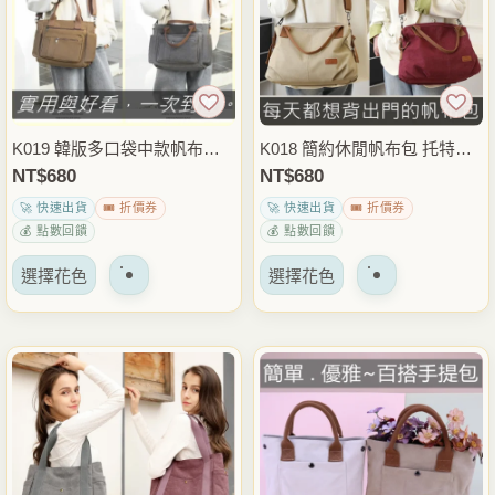
體。
體。
可
可
以
以
在
在
產
產
品
品
K019 韓版多口袋中款帆布包
K018 簡約休閒帆布包 托特包
頁
頁
托特包 手提斜背兩用包 大容
手提斜背兩用包 輕便側背包
NT$
680
NT$
680
面
面
量休閒側背包 日常通勤穿搭包
日常外出穿搭包
🚀 快速出貨
🎟️ 折價券
🚀 快速出貨
🎟️ 折價券
上
上
💰 點數回饋
💰 點數回饋
選
選
該
該
擇
擇
選擇花色
選擇花色
產
產
選
選
品
品
項
項
有
有
多
多
種
種
變
變
體。
體。
可
可