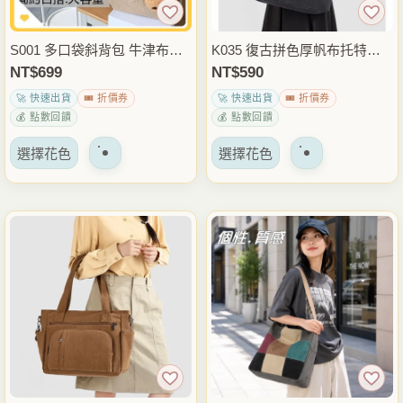
產
產
品
品
S001 多口袋斜背包 牛津布大
K035 復古拼色厚帆布托特包
頁
頁
容量單肩包 餅乾吊飾休閒外出
｜大容量肩背包 通勤外出包
NT$
699
NT$
590
面
面
包
🚀 快速出貨
🎟️ 折價券
🚀 快速出貨
🎟️ 折價券
上
上
💰 點數回饋
💰 點數回饋
選
選
該
該
擇
擇
選擇花色
選擇花色
產
產
選
選
品
品
項
項
有
有
多
多
種
種
變
變
體。
體。
可
可
以
以
在
在
產
產