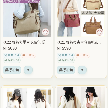
變
變
體。
體。
可
可
以
以
在
在
產
產
品
品
K022 韓版大學生帆布包 肩背
K021 韓版復古大容量帆布包
頁
頁
斜背兩用包 大容量休閒側背包
手提斜背兩用包 休閒肩背包
NT$
630
NT$
590
面
面
上課通勤外出包
通勤上課外出穿搭包
🚀 快速出貨
🎟️ 折價券
🚀 快速出貨
🎟️ 折價券
上
上
💰 點數回饋
💰 點數回饋
選
選
該
該
擇
擇
選擇花色
選擇花色
產
產
選
選
品
品
項
項
有
有
多
多
種
種
變
變