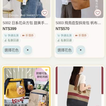
S002 日系花朵方包 甜美手提
S003 飛鳥造型斜背包 帆布手
斜背兩用包 可愛小方包 大小
提包 日系手提斜背兩用外出包
NT$
399
NT$
570
款外出包
🚀 快速出貨
🎟️ 折價券
🚀 快速出貨
🎟️ 折價券
💰 點數回饋
💰 點數回饋
該
該
選擇花色
選擇花色
產
產
品
品
有
有
多
多
種
種
變
變
體。
體。
可
可
以
以
在
在