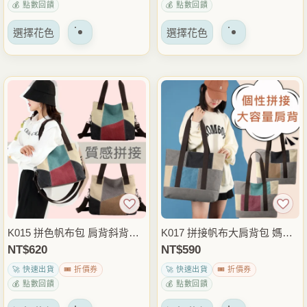
💰 點數回饋
💰 點數回饋
選
選
該
該
擇
擇
選擇花色
選擇花色
產
產
選
選
品
品
項
項
有
有
多
多
種
種
變
變
體。
體。
可
可
以
以
在
在
產
產
品
品
K015 拼色帆布包 肩背斜背兩
K017 拼接帆布大肩背包 媽媽
頁
頁
用包 休閒側背包 大容量帆布
包 大容量托特包 多物收納手
NT$
620
NT$
590
面
面
托特包 日常外出穿搭包
提包 外出通勤育兒包
🚀 快速出貨
🎟️ 折價券
🚀 快速出貨
🎟️ 折價券
上
上
💰 點數回饋
💰 點數回饋
選
選
該
該
擇
擇