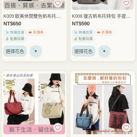
產
產
品
品
K009 歐美休閒雙色帆布托特
K008 復古帆布托特包 手提斜
頁
頁
包 肩背包 大容量手提包 日常
背兩用包 休閒肩背包 日常外
NT$
650
NT$
590
面
面
通勤外出穿搭包 雨朵防水包
出穿搭包 雨朵防水包
🚀 快速出貨
🎟️ 折價券
🚀 快速出貨
🎟️ 折價券
上
上
💰 點數回饋
💰 點數回饋
選
選
該
該
擇
擇
選擇花色
選擇花色
產
產
選
選
品
品
項
項
有
有
多
多
種
種
變
變
體。
體。
可
可
以
以
在
在
產
產
品
品