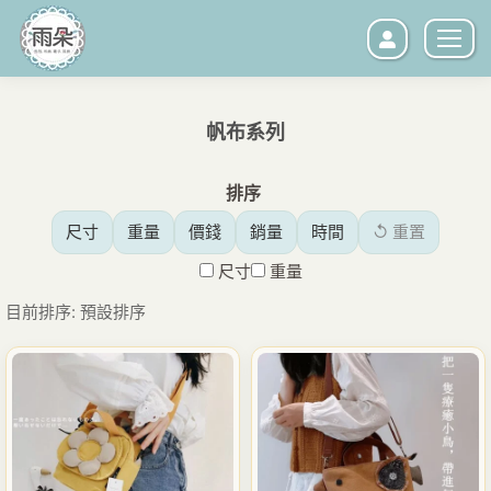
帆布系列
您在這裡：
排序
尺寸
重量
價錢
銷量
時間
↺ 重置
尺寸
重量
目前排序: 預設排序