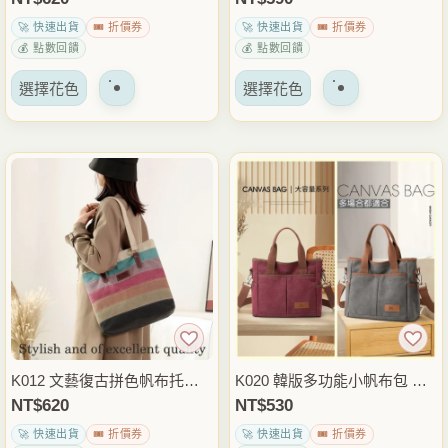
面
面
4文件外出包
你外出包 隨身小包
🚀 快速出貨
🎟️ 折價券
🚀 快速出貨
🎟️ 折價券
上
上
💰 點數回饋
💰 點數回饋
選
選
該
該
擇
擇
選擇花色
選擇花色
產
產
選
選
品
品
項
項
有
有
多
多
種
種
變
變
體。
體。
可
可
以
以
在
在
產
產
品
品
K012 文藝復古拼色帆布托特
K020 韓版多功能小帆布包 手
頁
頁
包 肩背包 大容量休閒手提包
提斜背兩用包 休閒小側背包
NT$
620
NT$
530
面
面
日常通勤外出穿搭包
輕便外出穿搭包
🚀 快速出貨
🎟️ 折價券
🚀 快速出貨
🎟️ 折價券
上
上