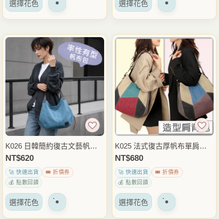
選擇花色
選擇花色
產
產
選
選
品
品
項
項
有
有
多
多
種
種
變
變
體。
體。
可
可
以
以
在
在
產
產
品
品
K026 日韓簡約復古文藝帆布
K025 法式復古厚帆布單肩包
頁
頁
包 厚帆布肩背包 手提包 休閒
大容量拼色肩背包 托特包 通
NT$
620
NT$
680
面
面
通勤托特包
勤包
🚀 快速出貨
🎟️ 折價券
🚀 快速出貨
🎟️ 折價券
上
上
💰 點數回饋
💰 點數回饋
選
選
該
該
擇
擇
選擇花色
選擇花色
產
產
選
選