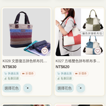
品
品
項
項
有
有
多
多
種
種
變
變
體。
體。
可
可
以
以
在
在
產
產
品
品
K028 文藝復古拼色帆布托特
K027 方格雙色拼布帆布多用
頁
頁
包 肩背包 大容量休閒手提+斜
包 手提斜背兩用包 休閒帆布
NT$
630
NT$
620
面
面
背包 日常通勤外出穿搭包
包 肩背包 日常外出穿搭包
🚀 快速出貨
🎟️ 折價券
🚀 快速出貨
🎟️ 折價券
上
上
💰 點數回饋
💰 點數回饋
選
選
該
該
擇
擇
選擇花色
選擇花色
產
產
選
選
品
品
項
項
有
有