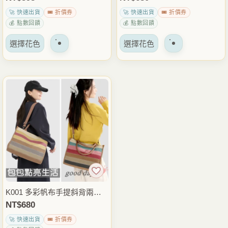
面
面
閒肩背包 上課通勤外出包
班上課通勤文件包
🚀 快速出貨
🎟️ 折價券
🚀 快速出貨
🎟️ 折價券
上
上
💰 點數回饋
💰 點數回饋
選
選
該
該
擇
擇
選擇花色
選擇花色
產
產
選
選
品
品
項
項
有
有
多
多
種
種
變
變
體。
體。
可
可
以
以
在
在
產
產
品
品
K001 多彩帆布手提斜背兩用
頁
頁
包 休閒側背包 輕便托特包 日
NT$
680
面
面
常外出穿搭包
🚀 快速出貨
🎟️ 折價券
上
上