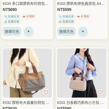
品
品
K034 多口袋厚帆布托特包｜A
K033 厚帆布拼色肩背包 A4大
頁
頁
4大容量手提肩背通勤包
容量學生書包 大學生側背包
NT$
690
NT$
599
面
面
通勤休閒包
🚀 快速出貨
🎟️ 折價券
🚀 快速出貨
🎟️ 折價券
上
上
💰 點數回饋
💰 點數回饋
選
選
該
該
擇
擇
選擇花色
選擇花色
產
產
選
選
品
品
項
項
有
有
多
多
種
種
變
變
體。
體。
可
可
以
以
在
在
產
產
品
品
K032 厚帆布大容量托特包 復
K031 日系輕巧帆布小方包 可
頁
頁
古拼色手提包 肩背包 通勤包 A
手提斜背包 多隔層收納包 迷
NT$
620
NT$
590