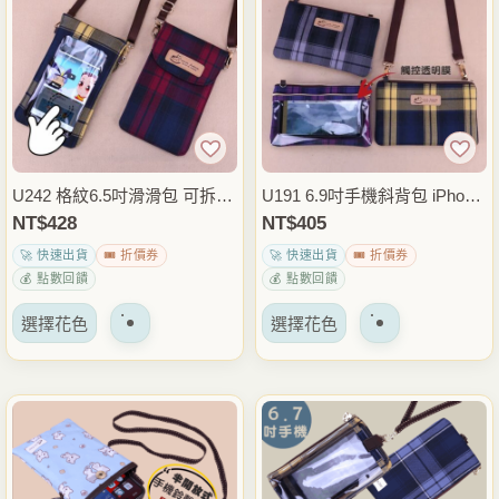
變
變
體。
體。
可
可
以
以
在
在
產
產
品
品
U242 格紋6.5吋滑滑包 可拆斜
U191 6.9吋手機斜背包 iPhone
頁
頁
背帶手機包 防潑水手機套 觸
17 Pro Max手機包 格紋拉鍊小
NT$
428
NT$
405
面
面
控手機收納包 雨朵防水包
側背包 6.8吋6.7吋適用 外出通
🚀 快速出貨
🎟️ 折價券
🚀 快速出貨
🎟️ 折價券
上
上
勤隨身包 雨朵防水包
💰 點數回饋
💰 點數回饋
選
選
該
該
擇
擇
選擇花色
選擇花色
產
產
選
選
品
品
項
項
有
有
多
多
種
種
變
變