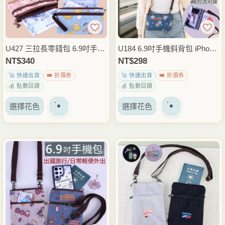
U427 三拉長零錢包 6.9吋手機
U184 6.9吋手機斜背包 iPhone
包 手拿包 多格拉鍊收納包 卡
17 Pro Max手機包 拉鍊散步小
NT$
340
NT$
298
片護照小物包 出國旅行隨身包
側背包 6.7吋6.8吋適用 外出通
🚀 快速出貨
🎟️ 折價券
🚀 快速出貨
🎟️ 折價券
雨朵防水包
勤隨身包 雨朵防水包
💰 點數回饋
💰 點數回饋
該
該
選擇花色
選擇花色
產
產
品
品
有
有
多
多
種
種
變
變
體。
體。
可
可
以
以
在
在