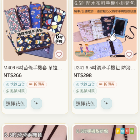
多
多
種
種
變
變
體。
體。
可
可
以
以
在
在
產
產
品
品
M409 6吋苗條手機套 單拉鍊
U241 6.5吋滑滑手機包 防潑水
頁
頁
手機包 防潑水手機收納包 小
手機套 可拆斜背帶手機包 觸
NT$
266
NT$
298
面
面
手機袋 外出通勤隨身包 雨朵
控手機收納包 雨朵防水包
🚀 快速出貨
🎟️ 折價券
🚀 快速出貨
🎟️ 折價券
上
上
防水包
💰 點數回饋
💰 點數回饋
選
選
該
該
擇
擇
選擇花色
選擇花色
產
產
選
選
品
品
項
項
有
有
多
多
種
種