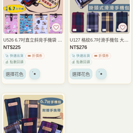
體。
體。
可
可
以
以
在
在
產
產
品
品
U526 6.7吋直立斜背手機袋 防
U127 格紋6.7吋滑手機包 大滑
頁
頁
潑水手機包 小側背包 零錢卡
手機套 防潑水手機袋 掛頸手
NT$
225
NT$
276
面
面
片小物收納 雨朵防水包
機收納包 外出通勤隨身包 雨
🚀 快速出貨
🎟️ 折價券
🚀 快速出貨
🎟️ 折價券
上
上
朵防水包
💰 點數回饋
💰 點數回饋
選
選
該
該
擇
擇
選擇花色
選擇花色
產
產
選
選
品
品
項
項
有
有
多
多
種
種
變
變
體。
體。
可
可