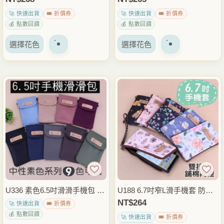
面
面
納包 6.8吋6.7吋適用 外出通勤
悠遊卡感應卡收納 包內隨身收
🚀 快速出貨
🎟️ 折價券
🚀 快速出貨
🎟️ 折價券
上
上
隨身包 雨朵防水包
納包 雨朵防水包
💰 點數回饋
💰 點數回饋
選
選
該
該
擇
擇
選擇花色
選擇花色
產
產
選
選
品
品
項
項
有
有
多
多
種
種
變
變
體。
體。
可
可
以
以
在
在
產
產
品
品
U336 素色6.5吋滑滑手機包 防
U188 6.7吋窄L滑手機套 防水
頁
頁
潑水手機套 可拆斜背帶手機包
布手挽手機包 錢包 證件護照
NT$
264
🚀 快速出貨
🎟️ 折價券
面
面
觸控手機收納包 雨朵防水包
收納包 手拿包 雨朵防水包
💰 點數回饋
🚀 快速出貨
🎟️ 折價券
上
上