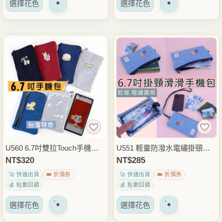
選擇花色
選擇花色
產
產
選
品
品
項
有
有
多
多
種
種
變
變
體。
體。
可
可
以
以
在
在
產
產
品
品
U560 6.7吋雙拉Touch手機包
U551 輕量防潑水電繡掛頸手
頁
頁
台灣圖騰防潑水手機袋 鋪棉防
機袋｜可滑手機｜6.7 吋/6.5吋/
NT$
320
NT$
285
面
面
震手機收納包
6吋適用｜旅行/外出必備
🚀 快速出貨
🎟️ 折價券
🚀 快速出貨
🎟️ 折價券
上
上
💰 點數回饋
💰 點數回饋
選
選
該
該
擇
擇
選擇花色
選擇花色
產
產
選
選