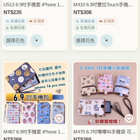
品
品
U513 6.9吋手機套 iPhone 17 P
M410 6.9吋雙拉Touch手機套 i
頁
頁
ro Max手機包 單拉鍊手機收納
Phone 17 Pro Max手機包 6.8
NT$
235
NT$
308
面
面
包 6.8吋6.7吋適用 外出通勤隨
吋6.7吋適用 防潑水手機收納
🚀 快速出貨
🎟️ 折價券
🚀 快速出貨
🎟️ 折價券
上
上
身包 雨朵防水包
包 雨朵防水包
💰 點數回饋
💰 點數回饋
選
選
該
該
擇
擇
選擇花色
選擇花色
產
產
選
選
品
品
項
項
有
有
多
多
種
種
變
變
體。
體。
可
可
以
以
在
在
產
產
品
品
M467 6.9吋手機套 iPhone 17
M470 6.7吋嗶嗶叫手機袋 可拆
頁
頁
Pro Max手機包 單拉鍊手機收
斜背帶手機包 防潑水小側背包
NT$
268
NT$
265