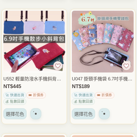
品
品
項
項
有
有
多
多
種
種
變
變
體。
體。
可
可
以
以
在
在
產
產
品
品
U552 輕量防潑水手機斜背包
U047 掛頸手機袋 6.7吋手機包
頁
頁
｜iPhone 17 Pro Max｜6.7–6.
可滑手機觸控手機套 外出通勤
NT$
445
NT$
189
面
面
9 吋適用 手機包
隨身包 旅行收納 雨朵防水包
🚀 快速出貨
🎟️ 折價券
🚀 快速出貨
🎟️ 折價券
上
上
💰 點數回饋
💰 點數回饋
選
選
該
該
擇
擇
選擇花色
選擇花色
產
產
選
選
品
品
項
項
有
有