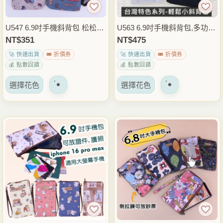
產
產
品
品
U547 6.9吋手機斜背包 松松小
U563 6.9吋手機斜背包,多功能
頁
頁
側背包 手機包 零錢包 卡片小
小斜背,松松小側背 ｜電繡台
NT$
351
NT$
475
面
面
物收納 出國旅行散步隨身包
灣特色圖騰系列
🚀 快速出貨
🎟️ 折價券
🚀 快速出貨
🎟️ 折價券
上
上
💰 點數回饋
💰 點數回饋
選
選
該
該
擇
擇
選擇花色
選擇花色
產
產
選
選
品
品
項
項
有
有
多
多
種
種
變
變
體。
體。
可
可
以
以
在
在
產
產