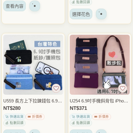
💰 點數回饋
選
選
查看內容
該
擇
擇
選擇花色
產
選
選
品
項
項
有
多
種
變
體。
可
以
在
產
品
U559 長方上下拉鍊錢包 6.9吋
U254 6.9吋手機斜背包 iPhone
頁
手機包 台灣圖騰防潑水手機袋
17 Pro Max手機包 素色拉鍊小
NT$
280
NT$
371
面
卡片零錢收納包
側背包 6.8吋6.7吋適用 外出通
🚀 快速出貨
🎟️ 折價券
🚀 快速出貨
🎟️ 折價券
上
勤隨身包 雨朵防水包
💰 點數回饋
💰 點數回饋
選
該
該
擇