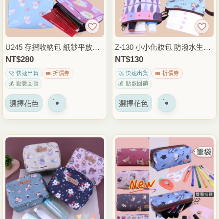
U245 存摺收納包 紙鈔平放證
Z-130 小小化妝包 防潑水生理
件包 印章收納包 多層分隔拉
包 衛生棉收納包 小物收納包
NT$
280
NT$
130
鍊包 銀行存摺現金整理包 雨
隨身迷你包 雨朵防水包
🚀 快速出貨
🎟️ 折價券
🚀 快速出貨
🎟️ 折價券
朵防水包
💰 點數回饋
💰 點數回饋
該
該
選擇花色
選擇花色
產
產
品
品
有
有
多
多
種
種
變
變
體。
體。
可
可
以
以
在
在