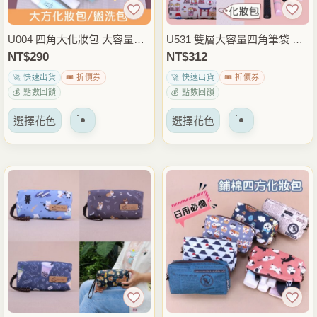
產
產
品
品
U004 四角大化妝包 大容量防
U531 雙層大容量四角筆袋 防
頁
頁
潑水收納包 旅行盥洗包 化妝
水化妝包 多隔層收納包 文具
NT$
290
NT$
312
面
面
品保養品整理包 隨身小物包
袋 鉛筆盒 旅行盥洗包 雨朵防
🚀 快速出貨
🎟️ 折價券
🚀 快速出貨
🎟️ 折價券
上
上
雨朵防水包
水包
💰 點數回饋
💰 點數回饋
選
選
該
該
擇
擇
選擇花色
選擇花色
產
產
選
選
品
品
項
項
有
有
多
多
種
種
變
變
體。
體。
可
可
以
以
在
在
產
產