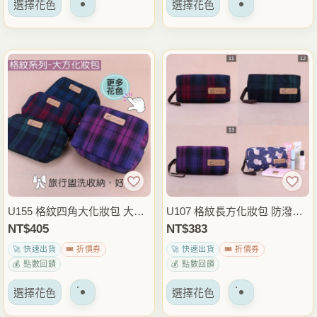
選擇花色
選擇花色
產
產
選
選
品
品
項
項
有
有
多
多
種
種
變
變
體。
體。
可
可
以
以
在
在
產
產
品
品
U155 格紋四角大化妝包 大容
U107 格紋長方化妝包 防潑水
頁
頁
量防潑水收納包 旅行盥洗包
收納包 旅行盥洗包 化妝品保
NT$
405
NT$
383
面
面
化妝品保養品整理包 隨身小物
養品整理包 隨身小物包 雨朵
🚀 快速出貨
🎟️ 折價券
🚀 快速出貨
🎟️ 折價券
上
上
包 雨朵防水包
防水包
💰 點數回饋
💰 點數回饋
選
選
該
該
擇
擇
選擇花色
選擇花色
產
產
選
選