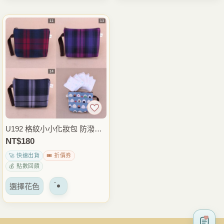
品
品
項
項
有
有
多
多
種
種
變
變
體。
體。
可
可
以
以
在
在
產
產
品
品
U192 格紋小小化妝包 防潑水
頁
頁
生理包 衛生棉收納包 小物收
NT$
180
面
面
納袋 隨身迷你包 雨朵防水包
🚀 快速出貨
🎟️ 折價券
上
上
💰 點數回饋
選
選
該
擇
擇
選擇花色
產
選
選
品
項
項
有