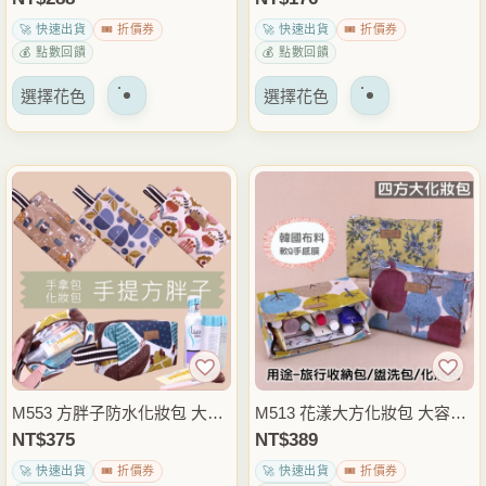
面
面
品保養品整理包 隨身小物包
收納袋 隨身迷你包 雨朵防水
🚀 快速出貨
🎟️ 折價券
🚀 快速出貨
🎟️ 折價券
上
上
雨朵防水包
包
💰 點數回饋
💰 點數回饋
選
選
該
該
擇
擇
選擇花色
選擇花色
產
產
選
選
品
品
項
項
有
有
多
多
種
種
變
變
體。
體。
可
可
以
以
在
在
產
產
品
品
M553 方胖子防水化妝包 大容
M513 花漾大方化妝包 大容量
頁
頁
量手拿收納包 旅行盥洗包 化
防潑水收納包 旅行盥洗包 化
NT$
375
NT$
389
面
面
妝品保養品收納 隨身小物整理
妝品保養品整理包 隨身小物包
🚀 快速出貨
🎟️ 折價券
🚀 快速出貨
🎟️ 折價券
上
上
包 雨朵防水包
雨朵防水包