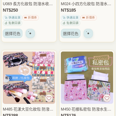
品
品
U069 長方化妝包 防潑水收納
M024 小四方化妝包 防潑水小
頁
頁
包 旅行盥洗包 化妝品保養品
物收納包 旅行盥洗包 化妝品
NT$
250
NT$
185
面
面
整理包 隨身小物包 雨朵防水
保養品整理包 隨身迷你包 雨
🚀 快速出貨
🎟️ 折價券
🚀 快速出貨
🎟️ 折價券
上
上
包
朵防水包
💰 點數回饋
💰 點數回饋
選
選
該
該
擇
擇
選擇花色
選擇花色
產
產
選
選
品
品
項
項
有
有
多
多
種
種
變
變
體。
體。
可
可
以
以
在
在
產
產
品
品
M485 花漾大豆化妝包 防潑水
M450 花樣私密包 防潑水生理
頁
頁
小物收納包 旅行盥洗包 化妝
包 化妝包 衛生棉收納包 小物
NT$
288
NT$
176