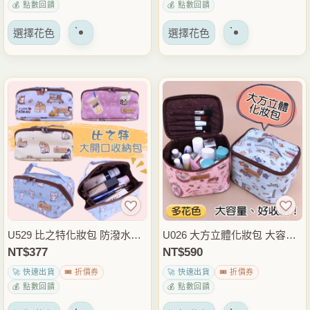
💰 點數回饋
💰 點數回饋
選
選
該
該
擇
擇
選擇花色
選擇花色
產
產
選
選
品
品
項
項
有
有
多
多
種
種
變
變
體。
體。
可
可
以
以
在
在
產
產
品
品
U529 比之特化妝包 防潑水盥
U026 大方立體化妝包 大容量
頁
頁
洗包 隨身收納包 旅行小物整
防潑水收納包 旅行盥洗包 化
NT$
377
NT$
590
面
面
理包 化妝品保養品收納 雨朵
妝品保養品整理包 隨身小物包
🚀 快速出貨
🎟️ 折價券
🚀 快速出貨
🎟️ 折價券
上
上
防水包
雨朵防水包
💰 點數回饋
💰 點數回饋
選
選
該
該
擇
擇