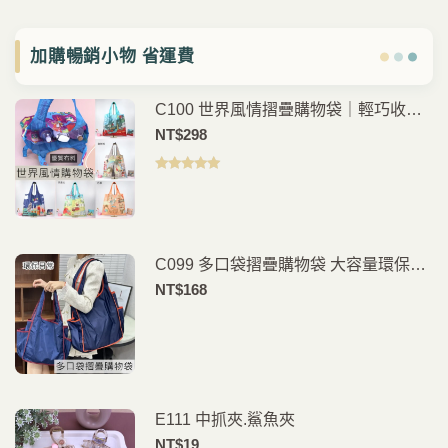
加購暢銷小物 省運費
C100 世界風情摺疊購物袋｜輕巧收納
環保外出袋
NT$
298
評分
5.00
滿
分 5
C099 多口袋摺疊購物袋 大容量環保買
菜袋 分類收納手提袋 外出購物旅行收
NT$
168
納包
E111 中抓夾.鯊魚夾
NT$
19