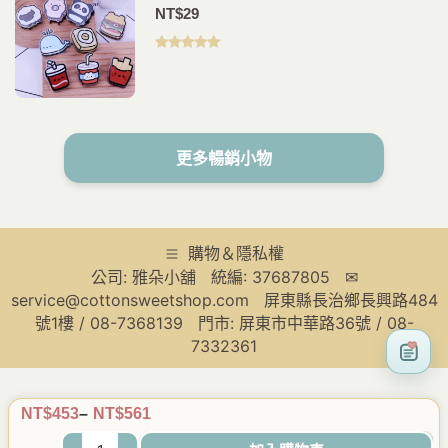
夾.PP夾.書籤(2入)
NT$
29
評分
5.00
滿
分 5
更多暢銷小物
購物＆隱私權
公司: 雅朵小舖 統編: 37687805 ✉
service@cottonsweetshop.com 屏東縣長治鄉長興路484
號1樓 / 08-7368139 門市: 屏東市中華路36號 / 08-
7332361
NT$
453
–
NT$
561
價
Z-