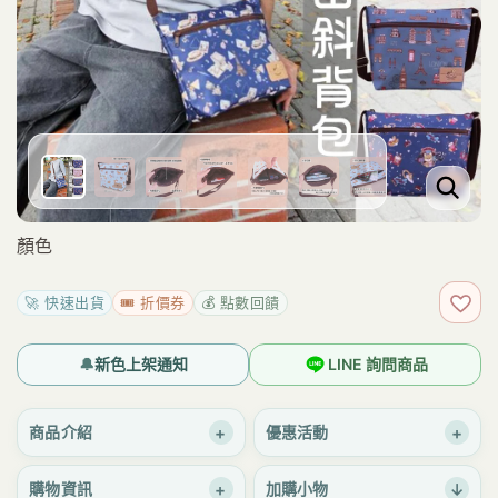
顏色
🚀 快速出貨
🎟️ 折價券
💰 點數回饋
加入
🔔
新色上架通知
LINE 詢問商品
+
+
商品介紹
優惠活動
+
↓
購物資訊
加購小物