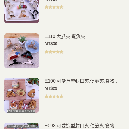
評分
5.00
滿
分 5
E110 大抓夾.鯊魚夾
NT$
30
評分
5.00
滿
分 5
E100 可愛造型封口夾.便籤夾.食物
夾.PP夾.書籤(2入)
NT$
29
評分
5.00
滿
分 5
E098 可愛造型封口夾.便籤夾.食物