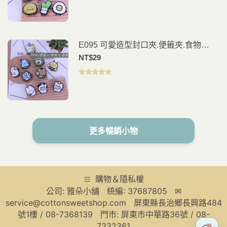
評分
5.00
滿
分 5
E095 可愛造型封口夾.便籤夾.食物
夾.PP夾.書籤(2入)
NT$
29
評分
5.00
滿
分 5
更多暢銷小物
購物＆隱私權
公司: 雅朵小舖 統編: 37687805 ✉
service@cottonsweetshop.com 屏東縣長治鄉長興路484
號1樓 / 08-7368139 門市: 屏東市中華路36號 / 08-
7332361