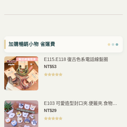
加購暢銷小物 省運費
E115.E118 復古色系電話線髮圈
NT$
53
評分
5.00
滿
分 5
E103 可愛造型封口夾.便籤夾.食物
夾.PP夾.書籤(2入)
NT$
29
評分
5.00
滿