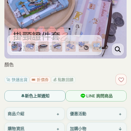
顏色
🚀 快速出貨
🎟️ 折價券
💰 點數回饋
加入
🔔
新色上架通知
LINE 詢問商品
+
+
商品介紹
優惠活動
+
↓
購物資訊
加購小物