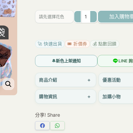
為：
價
NT$650。
格
加入購物
請先選擇花色
是：
Z-
NT$637。
01
四
🚀 快速出貨
🎟️ 折價券
💰 點數回饋
方
束
🔔
新色上架通知
LINE
口
手
+
商品介紹
優惠活動
提
+
購物資訊
加購小物
包
大
分享! Share
容
量
分
分