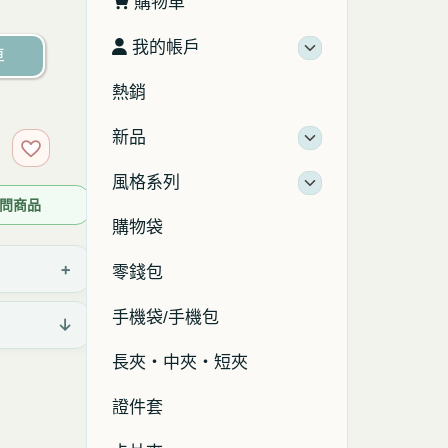
購物車
我的帳戶
車
熱銷
新品
加入收藏
風格系列
 詢問商品
購物袋
+
零錢包
手機袋/手機包
↓
長夾・中夾・短夾
證件套