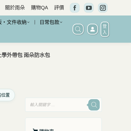
關於雨朵
購物QA
評價
Facebook
YouTube
Instagram
頁
頁
頁
板・文件收納
日常包款
登
面
面
面
入
在
在
在
新
新
新
班上學外帶包 雨朵防水包
窗
窗
窗
口
口
口
中
中
中
打
打
打
的位置
開
開
開
產
品
搜
尋