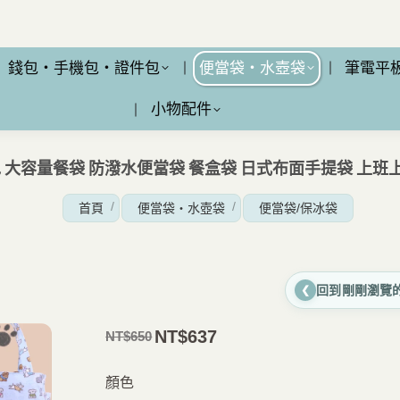
錢包・手機包・證件包
便當袋・水壺袋
筆電平
小物配件
包 大容量餐袋 防潑水便當袋 餐盒袋 日式布面手提袋 上
您在這裡：
首頁
便當袋・水壺袋
便當袋/保冰袋
回到剛剛瀏覽
❮
NT$
637
NT$
650
原
目
價
前
顏色