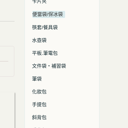
卡片夾
便當袋/保冰袋
筷套/餐具袋
水壺袋
平板.筆電包
文件袋・補習袋
筆袋
化妝包
手提包
斜背包