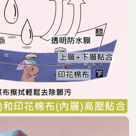
水
包
數
量