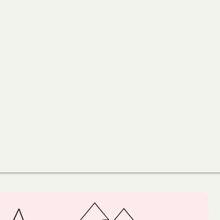
面
手
提
袋
上
班
上
學
外
帶
包
雨
朵
防