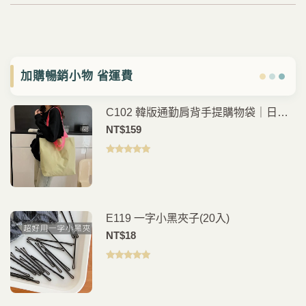
加購暢銷小物 省運費
C102 韓版通勤肩背手提購物袋｜日常
外出好搭
NT$
159
評分
5.00
滿
分 5
E119 一字小黑夾子(20入)
NT$
18
評分
5.00
滿
分 5