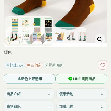
顏色
🚀 快速出貨
🎟️ 折價券
💰 點數回饋
加入
🔔
新色上架通知
LINE 詢問商品
+
+
商品介紹
優惠活動
+
↓
購物資訊
加購小物