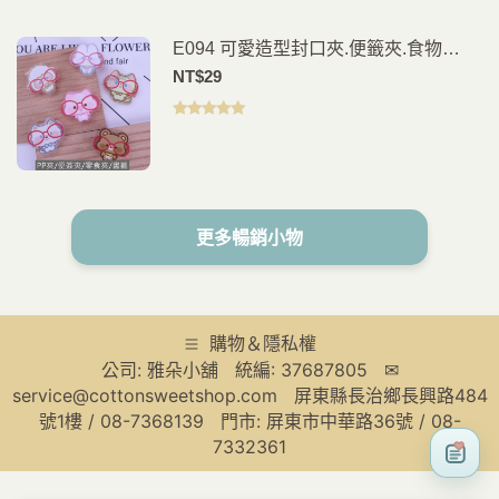
E094 可愛造型封口夾.便籤夾.食物
夾.PP夾.書籤(2入)
NT$
29
評分
5.00
滿
分 5
更多暢銷小物
購物＆隱私權
公司: 雅朵小舖 統編: 37687805 ✉
service@cottonsweetshop.com 屏東縣長治鄉長興路484
號1樓 / 08-7368139 門市: 屏東市中華路36號 / 08-
7332361