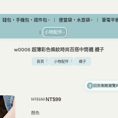
錢包・手機包・證件包
便當袋・水壺袋
筆電平
小物配件
w0006 超薄彩色條紋時尚百搭中筒襪.襪子
您在這裡：
首頁
小物配件
襪子
回到剛剛瀏覽
❮
NT$
99
NT$
150
原
目
價
前
顏色