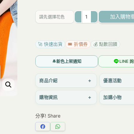
為：
價
NT$150。
格
加入購物
請先選擇花色
是：
w0006
NT$99。
超
薄
🚀 快速出貨
🎟️ 折價券
💰 點數回饋
彩
色
🔔
新色上架通知
LINE
條
紋
+
商品介紹
優惠活動
時
+
購物資訊
加購小物
尚
百
分享! Share
搭
中
分
分