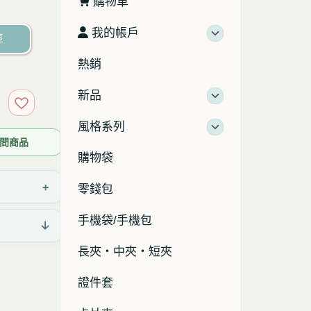
購物車
我的帳戶
車
熱銷
新品
加入收藏
風格系列
 詢問商品
購物袋
+
零錢包
手機袋/手機包
↓
長夾・中夾・短夾
證件套