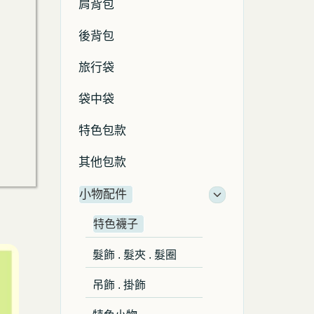
肩背包
後背包
旅行袋
袋中袋
特色包款
其他包款
小物配件
特色襪子
髮飾 . 髮夾 . 髮圈
吊飾 . 掛飾