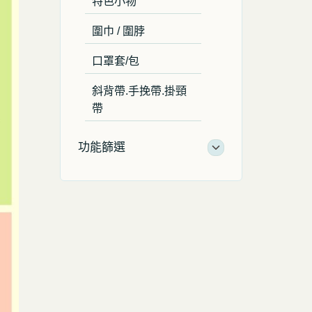
特色小物
圍巾 / 圍脖
口罩套/包
斜背帶.手挽帶.掛頸
帶
功能篩選