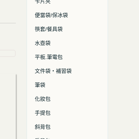
卡片夾
便當袋/保冰袋
筷套/餐具袋
水壺袋
平板.筆電包
文件袋・補習袋
筆袋
化妝包
手提包
斜背包