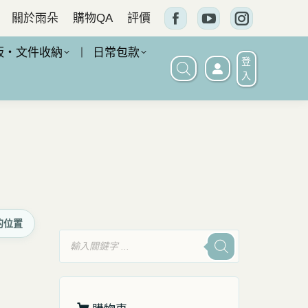
關於雨朵
購物QA
評價
Facebook
YouTube
Instagram
頁
頁
頁
板・文件收納
日常包款
登
面
面
面
入
在
在
在
新
新
新
窗
窗
窗
口
口
口
中
中
中
打
打
打
的位置
開
開
開
產
品
搜
尋