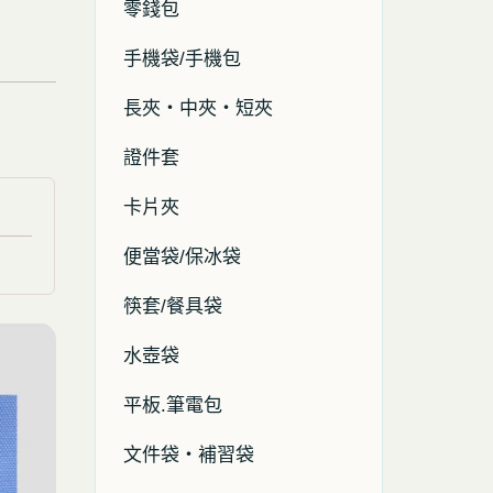
零錢包
手機袋/手機包
長夾・中夾・短夾
證件套
卡片夾
便當袋/保冰袋
筷套/餐具袋
水壺袋
平板.筆電包
文件袋・補習袋