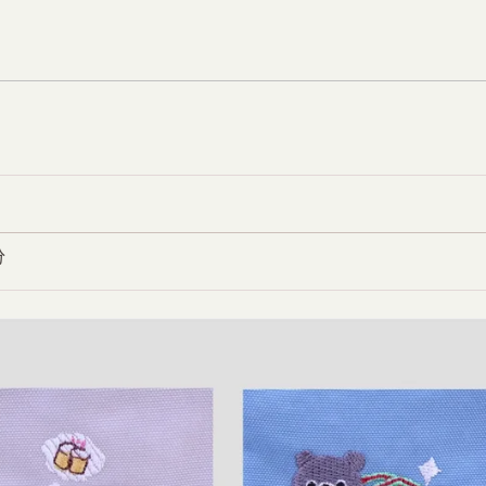
錢
享
享
包
Facebook
WhatsApp
|
手
機・
紙
鈔・
卡
分
片
一
包
搞
定
｜