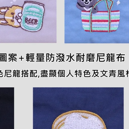
出
國
必
備
護
照
包
數
量