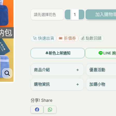
為：
價
NT$499。
格
加入購物
請先選擇花色
是：
u557
NT$475。
輕
量
🚀 快速出貨
🎟️ 折價券
💰 點數回饋
防
潑
🔔
新色上架通知
LINE
水
電
+
商品介紹
優惠活動
繡
+
購物資訊
加購小物
三
拉
分享! Share
長
零
分
分