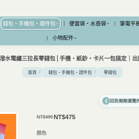
錢包・手機包・證件包
便當袋・水壺袋
筆電平
小物配件
量防潑水電繡三拉長零錢包 | 手機・紙鈔・卡片一包搞定｜
您在這裡：
首頁
錢包・手機包・證件包
零錢包
回到剛剛瀏覽
❮
NT$
475
NT$
499
原
目
價
前
顏色