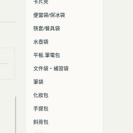
卡片夾
便當袋/保冰袋
筷套/餐具袋
水壺袋
平板.筆電包
文件袋・補習袋
筆袋
化妝包
手提包
斜背包