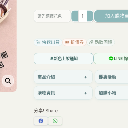
範
圍：
加入購物
請先選擇花色
NT$113
U382
至
果
NT$171
凍
🚀 快速出貨
🎟️ 折價券
💰 點數回饋
小
零
🔔
新色上架通知
LINE
錢
包
+
商品介紹
優惠活動
｜
+
購物資訊
加購小物
耐
用
分享! Share
防
水
分
分