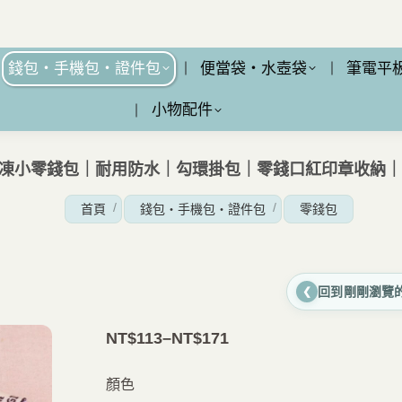
錢包・手機包・證件包
便當袋・水壺袋
筆電平
小物配件
 果凍小零錢包｜耐用防水｜勾環掛包｜零錢口紅印章收納
您在這裡：
首頁
錢包・手機包・證件包
零錢包
回到剛剛瀏覽
❮
NT$
113
–
NT$
171
價
格
顏色