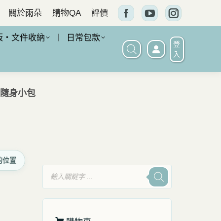
關於雨朵
購物QA
評價
Facebook
YouTube
Instagram
頁
頁
頁
板・文件收納
日常包款
登
面
面
面
入
在
在
在
新
新
新
｜隨身小包
窗
窗
窗
口
口
口
中
中
中
打
打
打
的位置
開
開
開
產
品
搜
尋