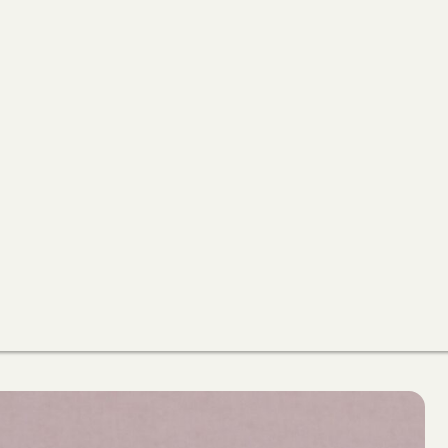
｜
隨
身
小
包
數
量