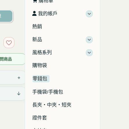
購物車
我的帳戶
車
熱銷
新品
加入收藏
風格系列
 詢問商品
購物袋
+
零錢包
手機袋/手機包
↓
長夾・中夾・短夾
證件套