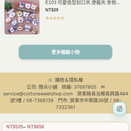
E103 可愛造型封口夾.便籤夾.食物
夾.PP夾.書籤(2入)
NT$
29
評分
5.00
滿
分 5
更多暢銷小物
購物＆隱私權
公司: 雅朵小舖 統編: 37687805 ✉
service@cottonsweetshop.com 屏東縣長治鄉長興路484
號1樓 / 08-7368139 門市: 屏東市中華路36號 / 08-
7332361
NT$
535
–
NT$
656
價