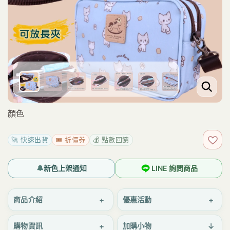
顏色
🚀 快速出貨
🎟️ 折價券
💰 點數回饋
加入
🔔
新色上架通知
LINE 詢問商品
+
+
商品介紹
優惠活動
+
↓
購物資訊
加購小物