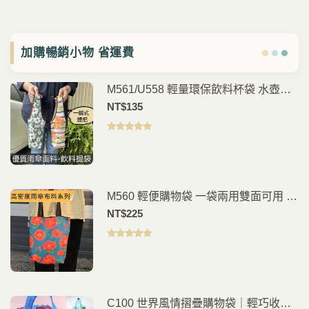
加購暢銷小物 省運費
M561/U558 輕量環保飲料杯袋 水壺提
袋 手搖杯袋 咖啡杯提袋 外帶飲料袋 通
NT$
135
勤外出隨身提袋
評分
5.00
滿
分 5
M560 輕便購物袋 一袋兩用雙面可用 環
保手提袋 買菜提袋 折疊收納袋 外出購
NT$
225
物隨身包
評分
5.00
滿
分 5
C100 世界風情摺疊購物袋｜輕巧收納