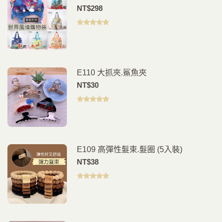
環保外出袋
NT$
298
評分
5.00
滿
分 5
E110 大抓夾.鯊魚夾
NT$
30
評分
5.00
滿
分 5
E109 高彈性髮束.髮圈 (5入裝)
NT$
38
評分
5.00
滿
分 5