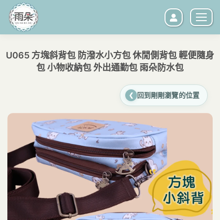
U065 方塊斜背包 防潑水小方包 休閒側背包 輕便隨身
包 小物收納包 外出通勤包 雨朵防水包
您在這裡：
回到剛剛瀏覽的位置
❮