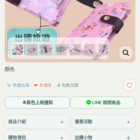
顏色
🚀 快速出貨
🎟️ 折價券
💰 點數回饋
加入
🔔
新色上架通知
LINE 詢問商品
+
+
商品介紹
優惠活動
+
↓
購物資訊
加購小物