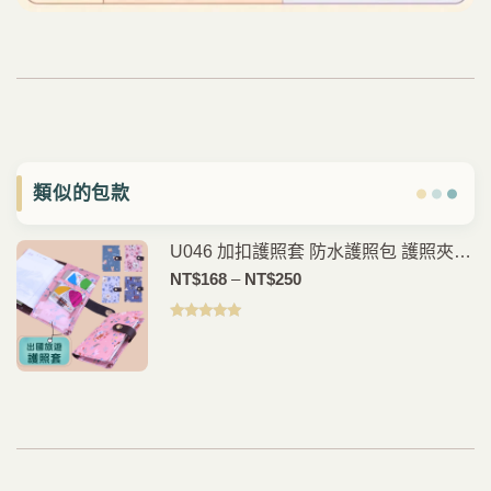
類似的包款
U046 加扣護照套 防水護照包 護照夾
旅行證件收納包 雨朵防水包
價
NT$
168
–
NT$
250
格
範
評分
5.00
滿
分 5
圍：
NT$168
至
NT$250