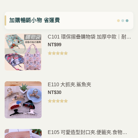
加購暢銷小物 省運費
C101 環保摺疊購物袋 加厚中款｜耐用
防水材質好收納
NT$
99
評分
5.00
滿
分 5
E110 大抓夾.鯊魚夾
NT$
30
評分
5.00
滿
分 5
E105 可愛造型封口夾.便籤夾.食物