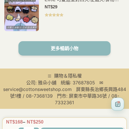
夾.PP夾.書籤(2入)
NT$
29
評分
5.00
滿
分 5
更多暢銷小物
購物＆隱私權
公司: 雅朵小舖 統編: 37687805 ✉
service@cottonsweetshop.com 屏東縣長治鄉長興路484
號1樓 / 08-7368139 門市: 屏東市中華路36號 / 08-
7332361
NT$
168
–
NT$
250
價