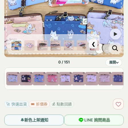
▶
❮
0 / 151
展開
🚀 快速出貨
🎟️ 折價券
💰 點數回饋
加入
🔔
新色上架通知
LINE 詢問商品