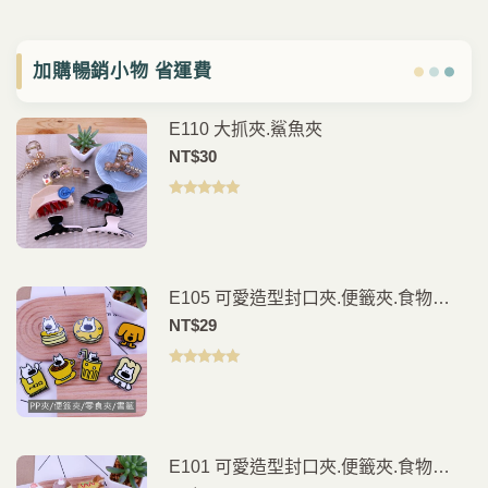
加購暢銷小物 省運費
E110 大抓夾.鯊魚夾
NT$
30
評分
5.00
滿
分 5
E105 可愛造型封口夾.便籤夾.食物
夾.PP夾.書籤(2入)
NT$
29
評分
5.00
滿
分 5
E101 可愛造型封口夾.便籤夾.食物