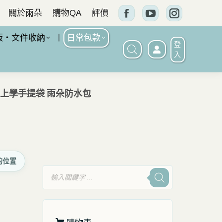
關於雨朵
購物QA
評價
Facebook
YouTube
Instagram
頁
頁
頁
板・文件收納
日常包款
登
面
面
面
入
在
在
在
新
新
新
班上學手提袋 雨朵防水包
窗
窗
窗
口
口
口
中
中
中
打
打
打
的位置
開
開
開
產
品
搜
尋