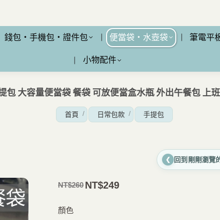
錢包・手機包・證件包
便當袋・水壺袋
筆電平
小物配件
手提包 大容量便當袋 餐袋 可放便當盒水瓶 外出午餐包 上
您在這裡：
首頁
日常包款
手提包
回到剛剛瀏覽
❮
NT$
249
NT$
260
原
目
價
前
顏色