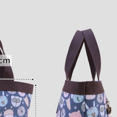
水
包
數
量