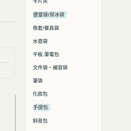
卡片夾
便當袋/保冰袋
筷套/餐具袋
水壺袋
平板.筆電包
文件袋・補習袋
筆袋
化妝包
手提包
斜背包