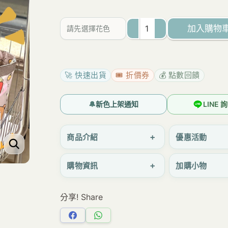
為：
價
NT$260。
格
加入購物
請先選擇花色
是：
M567
NT$249。
開
口
🚀 快速出貨
🎟️ 折價券
💰 點數回饋
棉
繩
🔔
新色上架通知
LINE
包
邊
+
商品介紹
優惠活動
手
+
購物資訊
加購小物
提
包
分享! Share
大
容
分
分