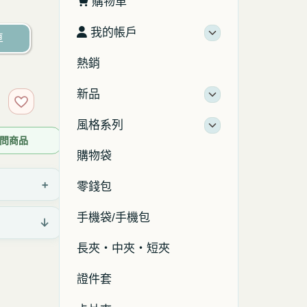
購物車
我的帳戶
車
熱銷
新品
加入收藏
風格系列
 詢問商品
購物袋
+
零錢包
手機袋/手機包
↓
長夾・中夾・短夾
證件套