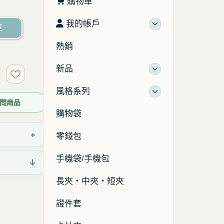
購物車
我的帳戶
車
熱銷
新品
加入收藏
風格系列
 詢問商品
購物袋
+
零錢包
手機袋/手機包
↓
長夾・中夾・短夾
證件套