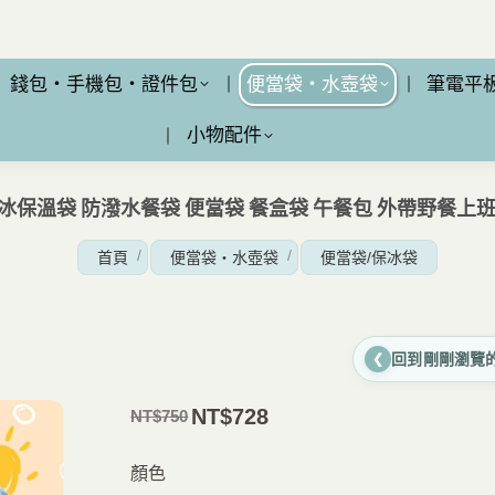
錢包・手機包・證件包
便當袋・水壺袋
筆電平
小物配件
保冰保溫袋 防潑水餐袋 便當袋 餐盒袋 午餐包 外帶野餐上
您在這裡：
首頁
便當袋・水壺袋
便當袋/保冰袋
回到剛剛瀏覽
❮
NT$
728
NT$
750
原
目
價
前
顏色