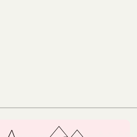
野
餐
上
班
上
學
包
雨
朵
防
水
包
數
量