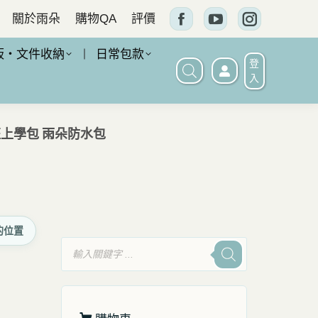
關於雨朵
購物QA
評價
Facebook
YouTube
Instagram
頁
頁
頁
板・文件收納
日常包款
登
面
面
面
入
在
在
在
新
新
新
班上學包 雨朵防水包
窗
窗
窗
口
口
口
中
中
中
打
打
打
的位置
開
開
開
產
品
搜
尋