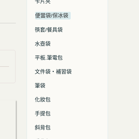
卡片夾
便當袋/保冰袋
筷套/餐具袋
水壺袋
平板.筆電包
文件袋・補習袋
筆袋
化妝包
手提包
斜背包