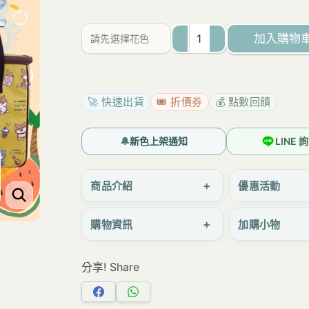
為：
價
NT$750。
格
加入購物
請先選擇花色
是：
M283
NT$728。
美
好
🚀 快速出貨
🎟️ 折價券
💰 點數回饋
時
光
🔔
新色上架通知
LINE
保
冰
+
商品介紹
優惠活動
保
+
購物資訊
加購小物
溫
袋
分享! Share
防
潑
分
分