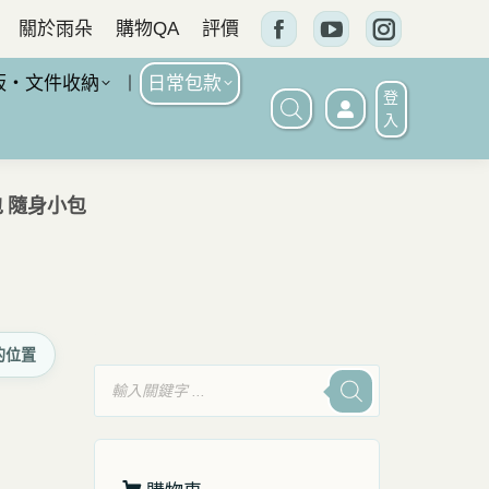
關於雨朵
購物QA
評價
Facebook
YouTube
Instagram
頁
頁
頁
板・文件收納
日常包款
登
面
面
面
入
在
在
在
新
新
新
包 隨身小包
窗
窗
窗
口
口
口
中
中
中
打
打
打
的位置
開
開
開
產
品
搜
尋