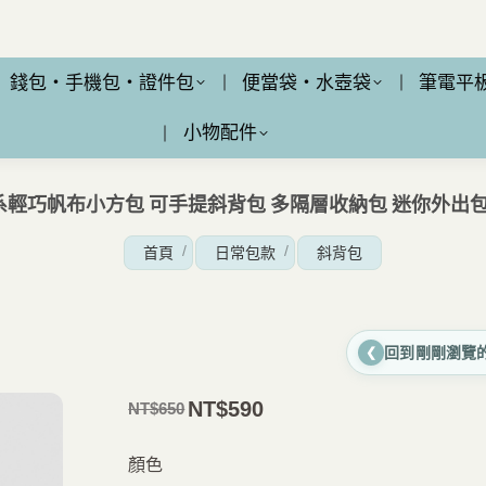
錢包・手機包・證件包
便當袋・水壺袋
筆電平
小物配件
日系輕巧帆布小方包 可手提斜背包 多隔層收納包 迷你外出
您在這裡：
首頁
日常包款
斜背包
回到剛剛瀏覽
❮
NT$
590
NT$
650
原
目
價
前
顏色