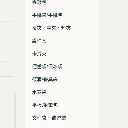
零錢包
手機袋/手機包
長夾・中夾・短夾
證件套
卡片夾
便當袋/保冰袋
筷套/餐具袋
水壺袋
平板.筆電包
文件袋・補習袋