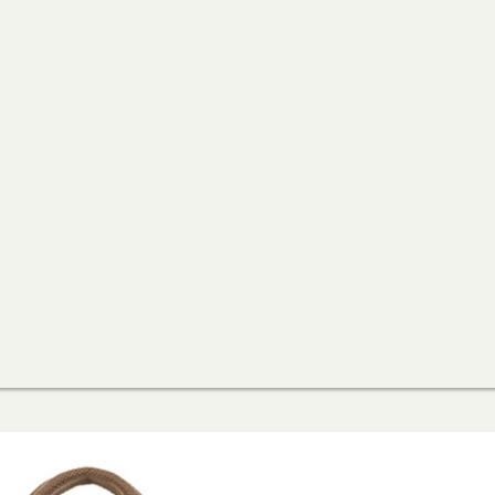
包
隨
身
小
包
數
量