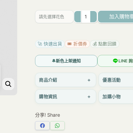
為：
價
NT$650。
格
加入購物
請先選擇花色
是：
K031
NT$590。
日
系
🚀 快速出貨
🎟️ 折價券
💰 點數回饋
輕
巧
🔔
新色上架通知
LINE
帆
布
+
商品介紹
優惠活動
小
+
購物資訊
加購小物
方
包
分享! Share
可
手
分
分